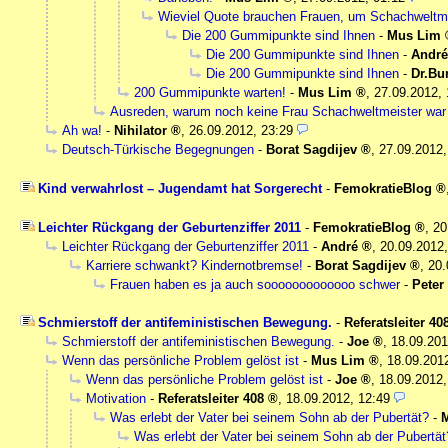
Wieviel Quote brauchen Frauen, um Schachweltm
Die 200 Gummipunkte sind Ihnen
-
Mus Lim
Die 200 Gummipunkte sind Ihnen
-
André
Die 200 Gummipunkte sind Ihnen
-
Dr.Bu
200 Gummipunkte warten!
-
Mus Lim
,
27.09.2012, 
Ausreden, warum noch keine Frau Schachweltmeister war
Ah wa!
-
Nihilator
,
26.09.2012, 23:29
Deutsch-Türkische Begegnungen
-
Borat Sagdijev
,
27.09.2012,
Kind verwahrlost – Jugendamt hat Sorgerecht
-
FemokratieBlog
Leichter Rückgang der Geburtenziffer 2011
-
FemokratieBlog
,
20
Leichter Rückgang der Geburtenziffer 2011
-
André
,
20.09.2012,
Karriere schwankt? Kindernotbremse!
-
Borat Sagdijev
,
20.
Frauen haben es ja auch sooooooooooooo schwer
-
Peter
Schmierstoff der antifeministischen Bewegung.
-
Referatsleiter 40
Schmierstoff der antifeministischen Bewegung.
-
Joe
,
18.09.201
Wenn das persönliche Problem gelöst ist
-
Mus Lim
,
18.09.201
Wenn das persönliche Problem gelöst ist
-
Joe
,
18.09.2012,
Motivation
-
Referatsleiter 408
,
18.09.2012, 12:49
Was erlebt der Vater bei seinem Sohn ab der Pubertät?
-
Was erlebt der Vater bei seinem Sohn ab der Pubertät