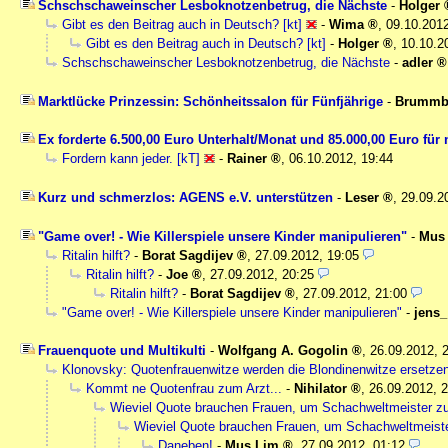
Schschschaweinscher Lesboknotzenbetrug, die Nächste
-
Holger
Gibt es den Beitrag auch in Deutsch? [kt]
-
Wima
,
09.10.2012
Gibt es den Beitrag auch in Deutsch? [kt]
-
Holger
,
10.10.2
Schschschaweinscher Lesboknotzenbetrug, die Nächste
-
adler
Marktlücke Prinzessin: Schönheitssalon für Fünfjährige
-
Brummb
Ex forderte 6.500,00 Euro Unterhalt/Monat und 85.000,00 Euro fü
Fordern kann jeder. [kT]
-
Rainer
,
06.10.2012, 19:44
Kurz und schmerzlos: AGENS e.V. unterstützen
-
Leser
,
29.09.2
"Game over! - Wie Killerspiele unsere Kinder manipulieren"
-
Mus
Ritalin hilft?
-
Borat Sagdijev
,
27.09.2012, 19:05
Ritalin hilft?
-
Joe
,
27.09.2012, 20:25
Ritalin hilft?
-
Borat Sagdijev
,
27.09.2012, 21:00
"Game over! - Wie Killerspiele unsere Kinder manipulieren"
-
jens_
Frauenquote und Multikulti
-
Wolfgang A. Gogolin
,
26.09.2012, 
Klonovsky: Quotenfrauenwitze werden die Blondinenwitze ersetzen!
Kommt ne Quotenfrau zum Arzt...
-
Nihilator
,
26.09.2012, 
Wieviel Quote brauchen Frauen, um Schachweltmeister z
Wieviel Quote brauchen Frauen, um Schachweltmeist
Daneben!
-
Mus Lim
,
27.09.2012, 01:12