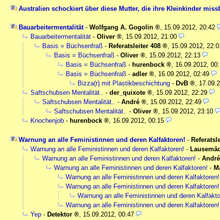
Australien schockiert über diese Mutter, die ihre Kleinkinder miss
Bauarbeitermentalität
-
Wolfgang A. Gogolin
,
15.09.2012, 20:42
Bauarbeitermentalität
-
Oliver
,
15.09.2012, 21:00
Basis = Büchsenfraß
-
Referatsleiter 408
,
15.09.2012, 22:0
Basis = Büchsenfraß
-
Oliver
,
15.09.2012, 22:13
Basis = Büchsenfraß
-
hurenbock
,
16.09.2012, 00
Basis = Büchsenfraß
-
adler
,
16.09.2012, 02:49
Bizza(r) mit Plastikbeschichtung
-
DvB
,
17.09.2
Saftschubsen Mentalität..
-
der_quixote
,
15.09.2012, 22:29
Saftschubsen Mentalität..
-
André
,
15.09.2012, 22:49
Saftschubsen Mentalität..
-
Oliver
,
15.09.2012, 23:10
Knochenjob
-
hurenbock
,
16.09.2012, 00:15
Warnung an alle Feministinnen und deren Kalfaktoren!
-
Referatsle
Warnung an alle Feministinnen und deren Kalfaktoren!
-
Lausemä
Warnung an alle Feministinnen und deren Kalfaktoren!
-
André
Warnung an alle Feministinnen und deren Kalfaktoren!
-
M
Warnung an alle Feministinnen und deren Kalfaktoren!
Warnung an alle Feministinnen und deren Kalfaktoren!
Warnung an alle Feministinnen und deren Kalfakto
Warnung an alle Feministinnen und deren Kalfaktoren!
Yep
-
Detektor
,
15.09.2012, 00:47