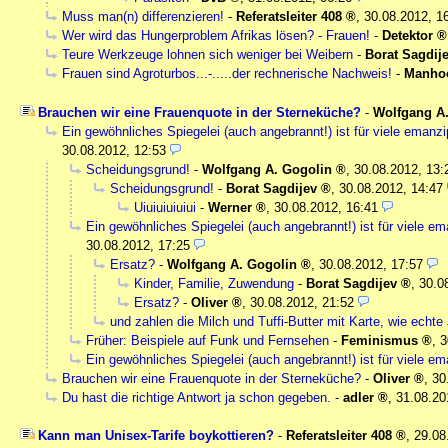
Muss man(n) differenzieren!
-
Referatsleiter 408
,
30.08.2012, 1
Wer wird das Hungerproblem Afrikas lösen? - Frauen!
-
Detektor
Teure Werkzeuge lohnen sich weniger bei Weibern
-
Borat Sagdij
Frauen sind Agroturbos...-.....der rechnerische Nachweis!
-
Manho
Brauchen wir eine Frauenquote in der Sterneküche?
-
Wolfgang A
Ein gewöhnliches Spiegelei (auch angebrannt!) ist für viele emanz
30.08.2012, 12:53
Scheidungsgrund!
-
Wolfgang A. Gogolin
,
30.08.2012, 13:
Scheidungsgrund!
-
Borat Sagdijev
,
30.08.2012, 14:47
Uiuiuiuiuiui
-
Werner
,
30.08.2012, 16:41
Ein gewöhnliches Spiegelei (auch angebrannt!) ist für viele e
30.08.2012, 17:25
Ersatz?
-
Wolfgang A. Gogolin
,
30.08.2012, 17:57
Kinder, Familie, Zuwendung
-
Borat Sagdijev
,
30.0
Ersatz?
-
Oliver
,
30.08.2012, 21:52
und zahlen die Milch und Tuffi-Butter mit Karte, wie echte 
Früher: Beispiele auf Funk und Fernsehen
-
Feminismus
,
3
Ein gewöhnliches Spiegelei (auch angebrannt!) ist für viele e
Brauchen wir eine Frauenquote in der Sterneküche?
-
Oliver
,
30
Du hast die richtige Antwort ja schon gegeben.
-
adler
,
31.08.20
Kann man Unisex-Tarife boykottieren?
-
Referatsleiter 408
,
29.08