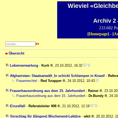
Wieviel «Gleichb
Archiv 2
-
233.682 Po
[
Homepage
] - [
Ar
Übersicht
Lebenserwartung
-
Kurti
,
23.10.2012, 16:32
Afghanistan: Staatsanwält_In schickt Schlampen in Knast!
-
Refera
Frauenrechte!
-
Red Snapper
,
24.10.2012, 10:43
Frauenhausordnung aus dem 15. Jahrhundert
-
Rainer
,
23.10.20
Frauenhausordnung aus dem 15. Jahrhundert
-
Dr.Bundy
,
24.10
Einzelfall
-
Referatsleiter 408
,
21.10.2012, 12:19
Vorschlag für (längere) Wochenend-Lektüre
-
wkit
,
20.10.2012, 1