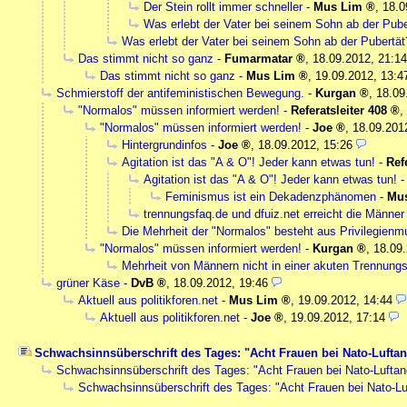
Der Stein rollt immer schneller
-
Mus Lim
,
18.0
Was erlebt der Vater bei seinem Sohn ab der Pube
Was erlebt der Vater bei seinem Sohn ab der Pubertät
Das stimmt nicht so ganz
-
Fumarmatar
,
18.09.2012, 21:14
Das stimmt nicht so ganz
-
Mus Lim
,
19.09.2012, 13:4
Schmierstoff der antifeministischen Bewegung.
-
Kurgan
,
18.09
"Normalos" müssen informiert werden!
-
Referatsleiter 408
,
"Normalos" müssen informiert werden!
-
Joe
,
18.09.201
Hintergrundinfos
-
Joe
,
18.09.2012, 15:26
Agitation ist das "A & O"! Jeder kann etwas tun!
-
Ref
Agitation ist das "A & O"! Jeder kann etwas tun!
Feminismus ist ein Dekadenzphänomen
-
Mu
trennungsfaq.de und dfuiz.net erreicht die Männer
Die Mehrheit der "Normalos" besteht aus Privilegienm
"Normalos" müssen informiert werden!
-
Kurgan
,
18.09.
Mehrheit von Männern nicht in einer akuten Trennungs
grüner Käse
-
DvB
,
18.09.2012, 19:46
Aktuell aus politikforen.net
-
Mus Lim
,
19.09.2012, 14:44
Aktuell aus politikforen.net
-
Joe
,
19.09.2012, 17:14
Schwachsinnsüberschrift des Tages: "Acht Frauen bei Nato-Luftang
Schwachsinnsüberschrift des Tages: "Acht Frauen bei Nato-Luftangr
Schwachsinnsüberschrift des Tages: "Acht Frauen bei Nato-Luft