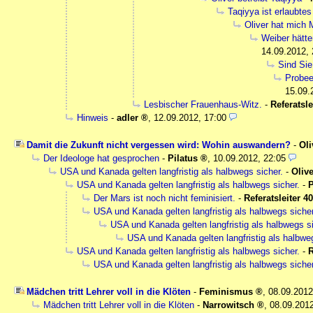
Taqiyya ist erlaubte
Oliver hat mich 
Weiber hätte
14.09.2012, 
Sind Sie
Probee
15.09.
Lesbischer Frauenhaus-Witz.
-
Referatsle
Hinweis
-
adler
,
12.09.2012, 17:00
Damit die Zukunft nicht vergessen wird: Wohin auswandern?
-
Oli
Der Ideologe hat gesprochen
-
Pilatus
,
10.09.2012, 22:05
USA und Kanada gelten langfristig als halbwegs sicher.
-
Olive
USA und Kanada gelten langfristig als halbwegs sicher.
-
P
Der Mars ist noch nicht feminisiert.
-
Referatsleiter 4
USA und Kanada gelten langfristig als halbwegs sicher
USA und Kanada gelten langfristig als halbwegs si
USA und Kanada gelten langfristig als halbweg
USA und Kanada gelten langfristig als halbwegs sicher.
-
USA und Kanada gelten langfristig als halbwegs sicher
Mädchen tritt Lehrer voll in die Klöten
-
Feminismus
,
08.09.2012
Mädchen tritt Lehrer voll in die Klöten
-
Narrowitsch
,
08.09.2012