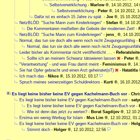
Selbstverwirklichung
-
Marlow
,
14.10.2012, 14:
Selbstverwirklichung
-
Peter
,
14.10.2012, 1
Dafür ist es einfach 15 Jahre zu spät.
-
Joe
,
15.10.2012
NetzBLÖD: "Suche Mann zum Kinderkriegen"
-
Stefan
,
14.10.2
Die Kommentaren meißelten die Gebote der modernen Zeit!
-
NetzBLÖD: "Suche Mann zum Kinderkriegen"
-
jens_
,
14.10.20
Normal, das tun sie doch alle wenn noch nicht Zeugungsunfähig
-
Normal, das tun sie doch alle wenn noch nicht Zeugungsunfäh
Leider bisher als Kommentar nicht veröffentlicht ....
-
Referatsleite
Sollte ich an meinem Schwanz tätowieren lassen
-
Peter
"Verantwortung" - und was Frau damit meint
-
Feminismus
,
14.
Sie hat Opfer gebracht und einen Arzt geheiratet(oT)
-
Hatatitla
Ich mach das
-
Nikos
,
15.10.2012, 03:17
Spruch meines seinerzeitigen Schuldirektors
-
Kurti
,
16.10.2012
Es liegt keine bisher keine EV gegen Kachelmann-Buch vor
-
Chri
Es liegt keine bisher keine EV gegen Kachelmann-Buch vor
-
saty
Es liegt keine bisher keine EV gegen Kachelmann-Buch vor
-
Wie ist denn das jetzt zu werten?
-
Borat Sagdijev
,
12.10.2
Erstma ein wenig Werbug für Islam
-
Mus Lim
,
12.10.2012, 01:
Es liegt keine bisher keine EV gegen Kachelmann-Buch vor
-
Holg
Stimmt doch
-
Holger
,
12.10.2012, 12:56