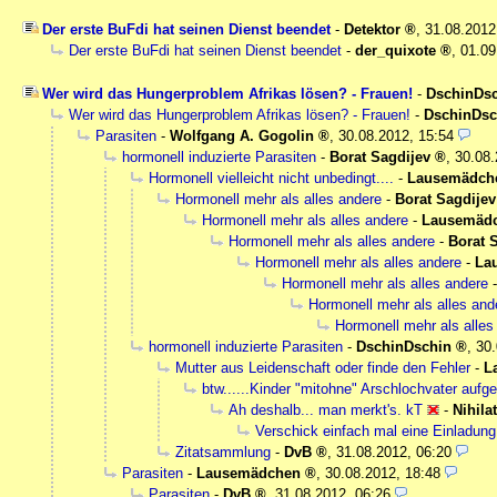
Der erste BuFdi hat seinen Dienst beendet
-
Detektor
,
31.08.2012
Der erste BuFdi hat seinen Dienst beendet
-
der_quixote
,
01.09
Wer wird das Hungerproblem Afrikas lösen? - Frauen!
-
DschinDs
Wer wird das Hungerproblem Afrikas lösen? - Frauen!
-
DschinDsc
Parasiten
-
Wolfgang A. Gogolin
,
30.08.2012, 15:54
hormonell induzierte Parasiten
-
Borat Sagdijev
,
30.08.
Hormonell vielleicht nicht unbedingt....
-
Lausemädch
Hormonell mehr als alles andere
-
Borat Sagdijev
Hormonell mehr als alles andere
-
Lausemäd
Hormonell mehr als alles andere
-
Borat 
Hormonell mehr als alles andere
-
La
Hormonell mehr als alles andere
Hormonell mehr als alles and
Hormonell mehr als alles
hormonell induzierte Parasiten
-
DschinDschin
,
30.
Mutter aus Leidenschaft oder finde den Fehler
-
L
btw......Kinder "mitohne" Arschlochvater auf
Ah deshalb... man merkt's. kT
-
Nihila
Verschick einfach mal eine Einladung
Zitatsammlung
-
DvB
,
31.08.2012, 06:20
Parasiten
-
Lausemädchen
,
30.08.2012, 18:48
Parasiten
-
DvB
,
31.08.2012, 06:26