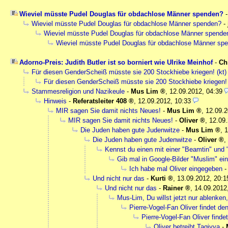
Wieviel müsste Pudel Douglas für obdachlose Männer spenden?
Wieviel müsste Pudel Douglas für obdachlose Männer spenden?
-
Wieviel müsste Pudel Douglas für obdachlose Männer spende
Wieviel müsste Pudel Douglas für obdachlose Männer sp
Adorno-Preis: Judith Butler ist so borniert wie Ulrike Meinhof
-
Ch
Für diesen GenderScheiß müsste sie 200 Stockhiebe kriegen! (kt)
Für diesen GenderScheiß müsste sie 200 Stockhiebe kriegen!
Stammesreligion und Nazikeule
-
Mus Lim
,
12.09.2012, 04:39
Hinweis
-
Referatsleiter 408
,
12.09.2012, 10:33
MIR sagen Sie damit nichts Neues!
-
Mus Lim
,
12.09.2
MIR sagen Sie damit nichts Neues!
-
Oliver
,
12.09.
Die Juden haben gute Judenwitze
-
Mus Lim
,
1
Die Juden haben gute Judenwitze
-
Oliver
,
Kennst du einen mit einer "Beamtin" und 
Gib mal in Google-Bilder "Muslim" ei
Ich habe mal Oliver eingegeben
Und nicht nur das
-
Kurti
,
13.09.2012, 20:1
Und nicht nur das
-
Rainer
,
14.09.2012
Mus-Lim, Du willst jetzt nur ablenken,
Pierre-Vogel-Fan Oliver findet den
Pierre-Vogel-Fan Oliver findet
Oliver betreibt Taqiyya
-