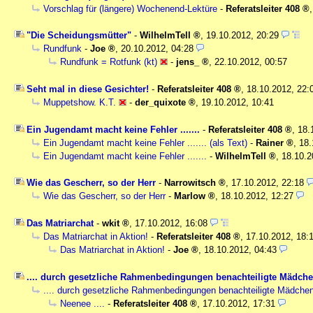
Vorschlag für (längere) Wochenend-Lektüre
-
Referatsleiter 408
"Die Scheidungsmütter"
-
WilhelmTell
,
19.10.2012, 20:29
Rundfunk
-
Joe
,
20.10.2012, 04:28
Rundfunk = Rotfunk (kt)
-
jens_
,
22.10.2012, 00:57
Seht mal in diese Gesichter!
-
Referatsleiter 408
,
18.10.2012, 22
Muppetshow. K.T.
-
der_quixote
,
19.10.2012, 10:41
Ein Jugendamt macht keine Fehler .......
-
Referatsleiter 408
,
18.
Ein Jugendamt macht keine Fehler ....... (als Text)
-
Rainer
,
18.
Ein Jugendamt macht keine Fehler .......
-
WilhelmTell
,
18.10.2
Wie das Gescherr, so der Herr
-
Narrowitsch
,
17.10.2012, 22:18
Wie das Gescherr, so der Herr
-
Marlow
,
18.10.2012, 12:27
Das Matriarchat
-
wkit
,
17.10.2012, 16:08
Das Matriarchat in Aktion!
-
Referatsleiter 408
,
17.10.2012, 18:
Das Matriarchat in Aktion!
-
Joe
,
18.10.2012, 04:43
.... durch gesetzliche Rahmenbedingungen benachteiligte Mädch
.... durch gesetzliche Rahmenbedingungen benachteiligte Mädche
Neenee ....
-
Referatsleiter 408
,
17.10.2012, 17:31