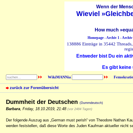
Wenn der Mensch
Wieviel »Gleichb
How much »equal
Homepage
-
Archiv 1
-
Archiv
138886 Einträge in 35442 Threads, 
regi
Entweder bist Du ein akti
Es gibt keine
WikiMANNia
Femokratie
zurück zur Forenübersicht
Dummheit der Deutschen
(Dummdeutsch)
Barbara
,
Friday, 18.10.2019, 21:48
(vor 2484 Tagen)
Der folgende Auszug aus „German must perish“ von Theodore Nathan Kauf
werden feststellen, daß diese Worte des Juden Kaufman aktueller nicht s