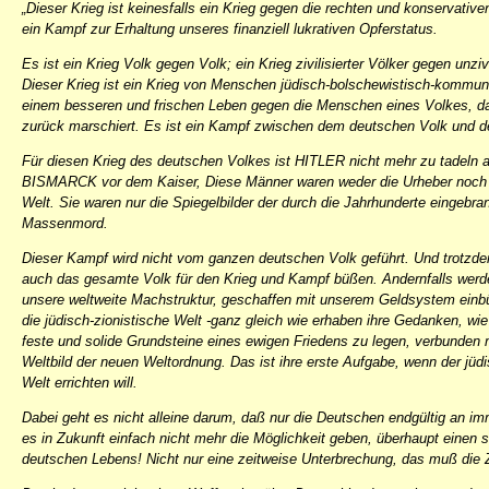
„Dieser Krieg ist keinesfalls ein Krieg gegen die rechten und konservativ
ein Kampf zur Erhaltung unseres finanziell lukrativen Opferstatus.
Es ist ein Krieg Volk gegen Volk; ein Krieg zivilisierter Völker gegen unzi
Dieser Krieg ist ein Krieg von Menschen jüdisch-bolschewistisch-kommuni
einem besseren und frischen Leben gegen die Menschen eines Volkes, das
zurück marschiert. Es ist ein Kampf zwischen dem deutschen Volk und de
Für diesen Krieg des deutschen Volkes ist HITLER nicht mehr zu tadeln al
BISMARCK vor dem Kaiser, Diese Männer waren weder die Urheber noch d
Welt. Sie waren nur die Spiegelbilder der durch die Jahrhunderte eingeb
Massenmord.
Dieser Kampf wird nicht vom ganzen deutschen Volk geführt. Und trotzde
auch das gesamte Volk für den Krieg und Kampf büßen. Andernfalls werde
unsere weltweite Machstruktur, geschaffen mit unserem Geldsystem einb
die jüdisch-zionistische Welt -ganz gleich wie erhaben ihre Gedanken, wi
feste und solide Grundsteine eines ewigen Friedens zu legen, verbunden
Weltbild der neuen Weltordnung. Das ist ihre erste Aufgabe, wenn der jüd
Welt errichten will.
Dabei geht es nicht alleine darum, daß nur die Deutschen endgültig an i
es in Zukunft einfach nicht mehr die Möglichkeit geben, überhaupt einen
deutschen Lebens! Nicht nur eine zeitweise Unterbrechung, das muß die