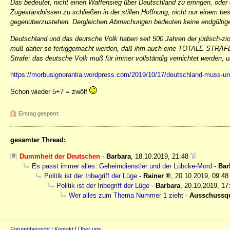
Das bedeutet, nicht einen Waffensieg über Deutschland zu erringen, oder ei
Zugeständnissen zu schließen in der stillen Hoffnung, nicht nur einem b
gegenüberzustehen. Dergleichen Abmachungen bedeuten keine endgültige
Deutschland und das deutsche Volk haben seit 500 Jahren der jüdisch-
muß daher so fertiggemacht werden, daß ihm auch eine TOTALE STRAFE auf
Strafe: das deutsche Volk muß für immer vollständig vernichtet werden, un
https://morbusignorantia.wordpress.com/2019/10/17/deutschland-muss-un
Schon wieder 5+7 = zwölf
Eintrag gesperrt
gesamter Thread:
Dummheit der Deutschen
-
Barbara
,
18.10.2019, 21:48
Es passt immer alles: Geheimdienstler und der Lübcke-Mord
-
Bar
Politik ist der Inbegriff der Lüge
-
Rainer
,
20.10.2019, 09:48
Politik ist der Inbegriff der Lüge
-
Barbara
,
20.10.2019, 17
Wer alles zum Thema Nummer 1 zieht
-
Ausschussq
Forumübersicht
|
Kontakt
|
Über uns