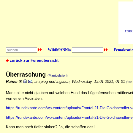
138933
WikiMANNia
Femokratie
zurück zur Forenübersicht
Überraschung
(Manipulation)
Rainer
,
ai spieg nod inglisch
,
Wednesday, 13.01.2021, 01:01
(vor
Man sollte nicht glauben auf welchen Hund das Lügenfernsehen mittlerw
von einem Asozialen.
https://rundekante.com/wp-content/uploads/Frontal-21-Die-Goldhaendle
https://rundekante.com/wp-content/uploads/Frontal-21-Die-Goldhaendle
Kann man noch tiefer sinken? Ja, die schaffen das!