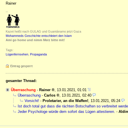
Rainer
--
Kazet heißt nach GULAG und Guantánamo jetzt Gaza
Mohammeds Geschichte entschleiert den Islam
Ami go home und nimm Merz bitte mit!
Tags:
Lügenfernsehen
,
Propaganda
Eintrag gesperrt
gesamter Thread:
Überraschung
-
Rainer
,
13.01.2021, 01:01
Überraschung
-
Carlos
,
13.01.2021, 02:40
Vorsicht!
-
Proletarier, an die Waffen!
,
13.01.2021, 05:24
Ist doch total gut dass die rächten Botschaften so verbreitet werd
Jeder Psychologe würde dem sofort das Lügen attestieren.
-
Aldi