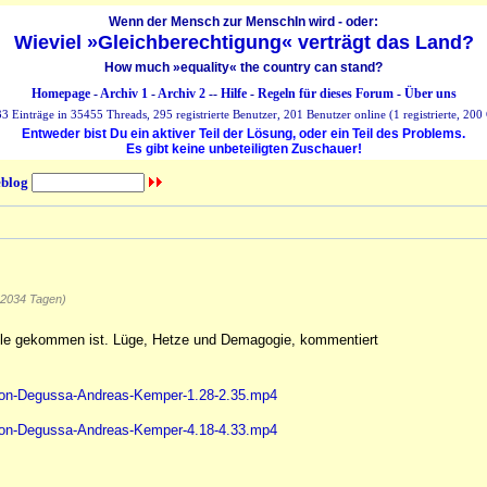
Wenn der Mensch zur MenschIn wird - oder:
Wieviel »Gleichberechtigung« verträgt das Land?
How much »equality« the country can stand?
Homepage
-
Archiv 1
-
Archiv 2
--
Hilfe
-
Regeln für dieses Forum
-
Über uns
 Einträge in 35455 Threads, 295 registrierte Benutzer, 201 Benutzer online (1 registrierte, 200 
Entweder bist Du ein aktiver Teil der Lösung, oder ein Teil des Problems.
Es gibt keine unbeteiligten Zuschauer!
blog
 2034 Tagen)
eile gekommen ist. Lüge, Hetze und Demagogie, kommentiert
r-von-Degussa-Andreas-Kemper-1.28-2.35.mp4
r-von-Degussa-Andreas-Kemper-4.18-4.33.mp4