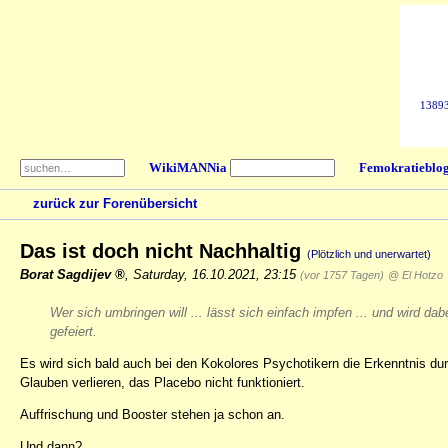
138938
WikiMANNia
Femokratieblo
zurück zur Forenübersicht
Das ist doch nicht Nachhaltig
(Plötzlich und unerwartet)
Borat Sagdijev
,
Saturday, 16.10.2021, 23:15
(vor 1757 Tagen)
@ El Hotzo
Wer sich umbringen will ... lässt sich einfach impfen ... und wird d
gefeiert.
Es wird sich bald auch bei den Kokolores Psychotikern die Erkenntnis dur
Glauben verlieren, das Placebo nicht funktioniert.
Auffrischung und Booster stehen ja schon an.
Und dann?