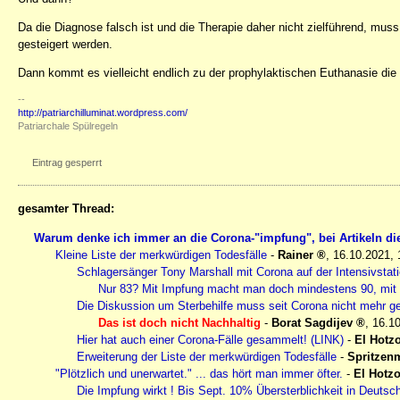
Da die Diagnose falsch ist und die Therapie daher nicht zielführend, muss
gesteigert werden.
Dann kommt es vielleicht endlich zu der prophylaktischen Euthanasie die
--
http://patriarchilluminat.wordpress.com/
Patriarchale Spülregeln
Eintrag gesperrt
gesamter Thread:
Warum denke ich immer an die Corona-"impfung", bei Artikeln die
Kleine Liste der merkwürdigen Todesfälle
-
Rainer
,
16.10.2021, 
Schlagersänger Tony Marshall mit Corona auf der Intensivstati
Nur 83? Mit Impfung macht man doch mindestens 90, mit 
Die Diskussion um Sterbehilfe muss seit Corona nicht mehr ge
Das ist doch nicht Nachhaltig
-
Borat Sagdijev
,
16.10
Hier hat auch einer Corona-Fälle gesammelt! (LINK)
-
El Hotz
Erweiterung der Liste der merkwürdigen Todesfälle
-
Spritzen
"Plötzlich und unerwartet." ... das hört man immer öfter.
-
El Hotz
Die Impfung wirkt ! Bis Sept. 10% Übersterblichkeit in Deutschl