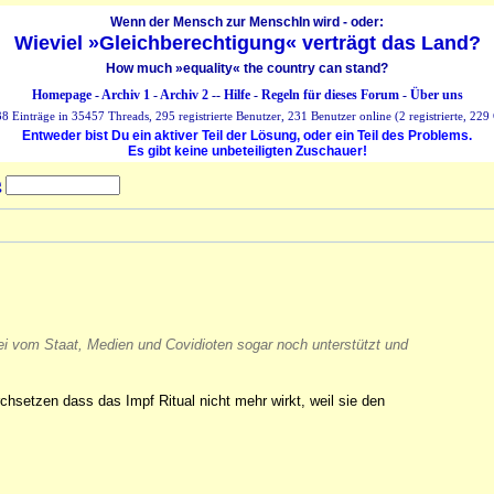
Wenn der Mensch zur MenschIn wird - oder:
Wieviel »Gleichberechtigung« verträgt das Land?
How much »equality« the country can stand?
Homepage
-
Archiv 1
-
Archiv 2
--
Hilfe
-
Regeln für dieses Forum
-
Über uns
 Einträge in 35457 Threads, 295 registrierte Benutzer, 231 Benutzer online (2 registrierte, 229 
Entweder bist Du ein aktiver Teil der Lösung, oder ein Teil des Problems.
Es gibt keine unbeteiligten Zuschauer!
g
abei vom Staat, Medien und Covidioten sogar noch unterstützt und
chsetzen dass das Impf Ritual nicht mehr wirkt, weil sie den