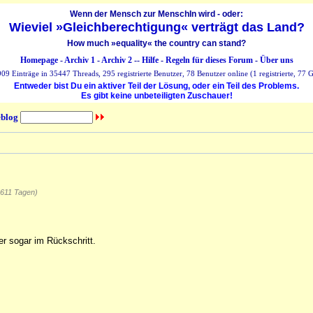
Wenn der Mensch zur MenschIn wird - oder:
Wieviel »Gleichberechtigung« verträgt das Land?
How much »equality« the country can stand?
Homepage
-
Archiv 1
-
Archiv 2
--
Hilfe
-
Regeln für dieses Forum
-
Über uns
09 Einträge in 35447 Threads, 295 registrierte Benutzer, 78 Benutzer online (1 registrierte, 77 G
Entweder bist Du ein aktiver Teil der Lösung, oder ein Teil des Problems.
Es gibt keine unbeteiligten Zuschauer!
blog
 611 Tagen)
er sogar im Rückschritt.