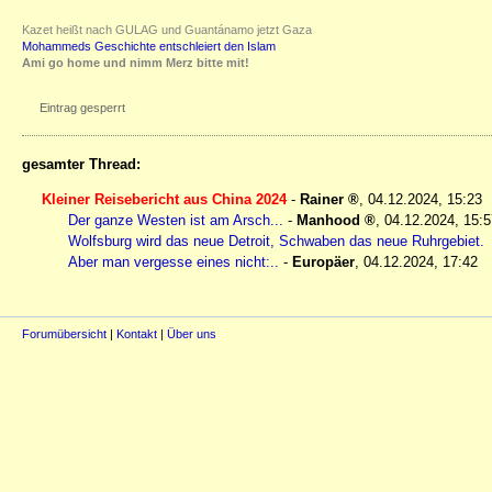
Kazet heißt nach GULAG und Guantánamo jetzt Gaza
Mohammeds Geschichte entschleiert den Islam
Ami go home und nimm Merz bitte mit!
Eintrag gesperrt
gesamter Thread:
Kleiner Reisebericht aus China 2024
-
Rainer
,
04.12.2024, 15:23
Der ganze Westen ist am Arsch...
-
Manhood
,
04.12.2024, 15:5
Wolfsburg wird das neue Detroit, Schwaben das neue Ruhrgebiet.
Aber man vergesse eines nicht:..
-
Europäer
,
04.12.2024, 17:42
Forumübersicht
|
Kontakt
|
Über uns