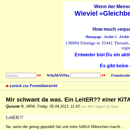
Wenn der Mensch
Wieviel »Gleichb
How much »equal
Homepage
-
Archiv 1
-
Archiv
138884 Einträge in 35441 Threads, 
regi
Entweder bist Du ein akti
Es gibt keine
WikiMANNia
Femokratie
zurück zur Forenübersicht
Mir schwant da was. Ein LeitER?? einer KI
Quixote
,
NRW
,
Friday, 05.04.2013, 11:43
(vor 4871 Tagen)
@ Oliver
LeitER??
Na, wenn der genug gepudelt hat und stets höflich Männchen macht...