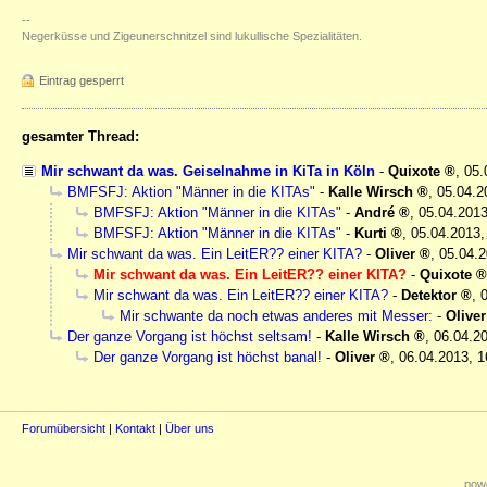
--
Negerküsse und Zigeunerschnitzel sind lukullische Spezialitäten.
Eintrag gesperrt
gesamter Thread:
Mir schwant da was. Geiselnahme in KiTa in Köln
-
Quixote
,
05.
BMFSFJ: Aktion "Männer in die KITAs"
-
Kalle Wirsch
,
05.04.2
BMFSFJ: Aktion "Männer in die KITAs"
-
André
,
05.04.2013
BMFSFJ: Aktion "Männer in die KITAs"
-
Kurti
,
05.04.2013,
Mir schwant da was. Ein LeitER?? einer KITA?
-
Oliver
,
05.04.2
Mir schwant da was. Ein LeitER?? einer KITA?
-
Quixote
Mir schwant da was. Ein LeitER?? einer KITA?
-
Detektor
,
Mir schwante da noch etwas anderes mit Messer:
-
Oliver
Der ganze Vorgang ist höchst seltsam!
-
Kalle Wirsch
,
06.04.20
Der ganze Vorgang ist höchst banal!
-
Oliver
,
06.04.2013, 1
Forumübersicht
|
Kontakt
|
Über uns
powe