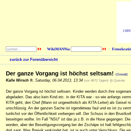
138933
WikiMANNia
Femokratie
zurück zur Forenübersicht
Der ganze Vorgang ist höchst seltsam!
(Gewalt)
Kalle Wirsch
,
Saturday, 06.04.2013, 13:34
(vor 4872 Tagen)
@ Quixote
Der ganze Vorgang ist höchst seltsam. Kinder werden durch ihre sogenann
abgeladen. Das also kein Kind etc. in der KITA war - so wie anfangs verm
KITA geht, den Chef (Mann ist ungewöhnlich als KITA-Leiter) als Geisel n
unschlüssig. An der ganzen Sache ist irgendetwas faul und es ist zu verm
tunlichst vor der Öffentlichkeit verbergen will. Der Schuss in den Brustk
beseitigen wollte. Im Fall "NSU" ist das ja z.B. in die Hose gegangen. D
worden, aber der Beseitigungsvorgang bei der Zschäpe ist halt fehlgeschl
dort sagt. Was Breivik verkündet hat, ist ja auch unter Verschluss. Die 