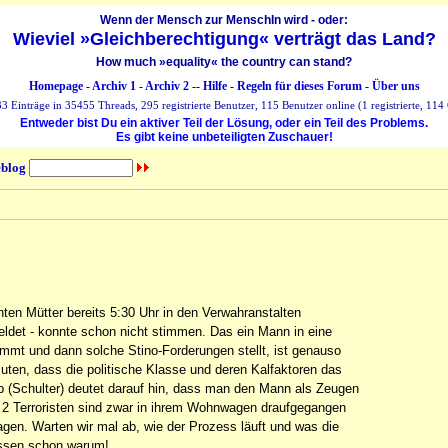
Wenn der Mensch zur MenschIn wird - oder:
Wieviel »Gleichberechtigung« verträgt das Land?
How much »equality« the country can stand?
Homepage
-
Archiv 1
-
Archiv 2
--
Hilfe
-
Regeln für dieses Forum
-
Über uns
 Einträge in 35455 Threads, 295 registrierte Benutzer, 115 Benutzer online (1 registrierte, 114 
Entweder bist Du ein aktiver Teil der Lösung, oder ein Teil des Problems.
Es gibt keine unbeteiligten Zuschauer!
blog
ten Mütter bereits 5:30 Uhr in den Verwahranstalten
eldet - konnte schon nicht stimmen. Das ein Mann in eine
immt und dann solche Stino-Forderungen stellt, ist genauso
uten, dass die politische Klasse und deren Kalfaktoren das
orb (Schulter) deutet darauf hin, dass man den Mann als Zeugen
ie 2 Terroristen sind zwar in ihrem Wohnwagen draufgegangen
agen. Warten wir mal ab, wie der Prozess läuft und was die
wissen schon warum!