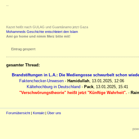
--
Kazet heißt nach GULAG und Guantánamo jetzt Gaza
Mohammeds Geschichte entschleiert den Islam
Ami go home und nimm Merz bitte mit!
Eintrag gesperrt
gesamter Thread:
Brandstiftungen in L.A.: Die Mediengosse schwurbelt schon wied
Faktenchecker-Unwesen
-
Hamidullah
,
13.01.2025, 12:06
Kältehochburg in Deutschland
-
Pack
,
13.01.2025, 15:41
"Verschwörungstheorie" heißt jetzt "Künftige Wahrheit".
-
Rain
Forumübersicht
|
Kontakt
|
Über uns
powe