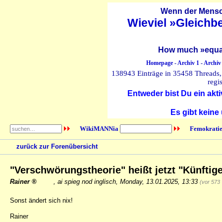
Wenn der Mensch
Wieviel »Gleichb
How much »equal
Homepage
-
Archiv 1
-
Archiv
138943 Einträge in 35458 Threads, 
regi
Entweder bist Du ein akti
Es gibt keine
WikiMANNia
Femokratie
zurück zur Forenübersicht
"Verschwörungstheorie" heißt jetzt "Künftig
Rainer
,
ai spieg nod inglisch
,
Monday, 13.01.2025, 13:33
(vor 573
Sonst ändert sich nix!
Rainer