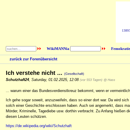
138938
WikiMANNia
Femokratie
zurück zur Forenübersicht
Ich verstehe nicht ...
(Gesellschaft)
Schutzhaft24
,
Saturday, 01.02.2025, 12:08
(vor 553 Tagen)
@ Hass
... warum einer das Bundesverdienstkreuz bekommt, wenn er vermeintlich
Ich gehe sogar soweit, anzuzweifeln, dass so einer dort war. Da wird sic
solch einer Geschichte erschlossen haben. Auch sei angemerkt, dass man
Mörder, Kriminelle, Tagediebe usw. dorthin verbracht. Zu Anfang hießen d
diesen Leuten schützen.
https://de.wikipedia.org/wiki/Schutzhaft