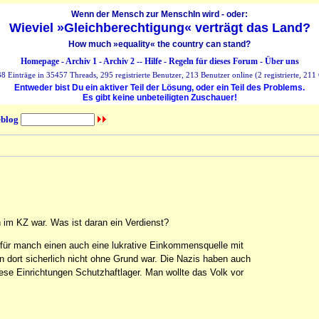
Wenn der Mensch zur MenschIn wird - oder:
Wieviel »Gleichberechtigung« verträgt das Land?
How much »equality« the country can stand?
Homepage
-
Archiv 1
-
Archiv 2
--
Hilfe
-
Regeln für dieses Forum
-
Über uns
 Einträge in 35457 Threads, 295 registrierte Benutzer, 213 Benutzer online (2 registrierte, 211 
Entweder bist Du ein aktiver Teil der Lösung, oder ein Teil des Problems.
Es gibt keine unbeteiligten Zuschauer!
blog
 im KZ war. Was ist daran ein Verdienst?
h für manch einen auch eine lukrative Einkommensquelle mit
 dort sicherlich nicht ohne Grund war. Die Nazis haben auch
iese Einrichtungen Schutzhaftlager. Man wollte das Volk vor