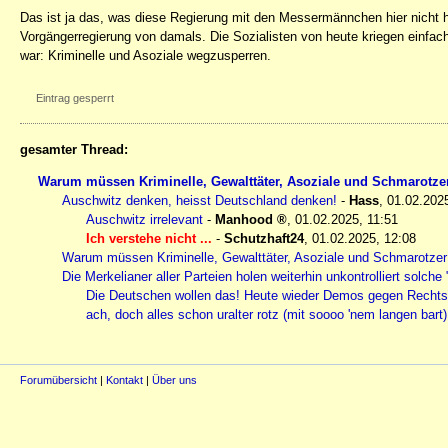
Das ist ja das, was diese Regierung mit den Messermännchen hier nicht
Vorgängerregierung von damals. Die Sozialisten von heute kriegen einfach
war: Kriminelle und Asoziale wegzusperren.
Eintrag gesperrt
gesamter Thread:
Warum müssen Kriminelle, Gewalttäter, Asoziale und Schmarotz
Auschwitz denken, heisst Deutschland denken!
-
Hass
,
01.02.2025
Auschwitz irrelevant
-
Manhood
,
01.02.2025, 11:51
Ich verstehe nicht ...
-
Schutzhaft24
,
01.02.2025, 12:08
Warum müssen Kriminelle, Gewalttäter, Asoziale und Schmarotz
Die Merkelianer aller Parteien holen weiterhin unkontrolliert solc
Die Deutschen wollen das! Heute wieder Demos gegen Rechts
ach, doch alles schon uralter rotz (mit soooo 'nem langen bart)
Forumübersicht
|
Kontakt
|
Über uns