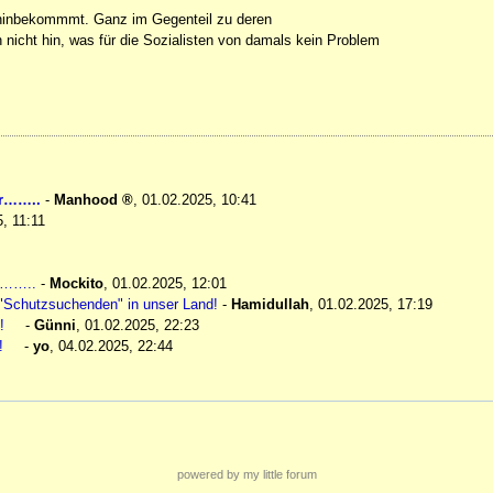
 hinbekommmt. Ganz im Gegenteil zu deren
 nicht hin, was für die Sozialisten von damals kein Problem
er……..
-
Manhood
,
01.02.2025, 10:41
, 11:11
er……..
-
Mockito
,
01.02.2025, 12:01
he "Schutzsuchenden" in unser Land!
-
Hamidullah
,
01.02.2025, 17:19
!
-
Günni
,
01.02.2025, 22:23
!
-
yo
,
04.02.2025, 22:44
powered by my little forum