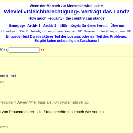
Wenn der Mensch zur MenschIn wird - oder:
Wieviel »Gleichberechtigung« verträgt das Land?
How much »equality« the country can stand?
Homepage
-
Archiv 1
-
Archiv 2
--
Hilfe
-
Regeln für dieses Forum
-
Über uns
 Einträge in 35450 Threads, 295 registrierte Benutzer, 101 Benutzer online (0 registrierte, 101 
Entweder bist Du ein aktiver Teil der Lösung, oder ein Teil des Problems.
Es gibt keine unbeteiligten Zuschauer!
blog
eminismus)
ton
 Präsident Javier Milei baut sie nun systematisch ab.
 von Frauenrechten - die Frauenrechte sind nach wie vor ein
deres.