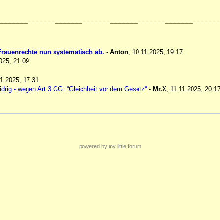
 Frauenrechte nun systematisch ab.
-
Anton
,
10.11.2025, 19:17
025, 21:09
11.2025, 17:31
widrig - wegen Art.3 GG: “Gleichheit vor dem Gesetz“
-
Mr.X
,
11.11.2025, 20:1
powered by my little forum