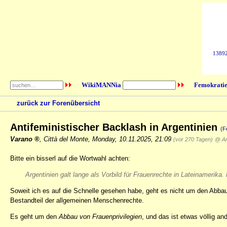
138922
WikiMANNia
Femokratie
zurück zur Forenübersicht
Antifeministischer Backlash in Argentinien
(F
Varano
,
Città del Monte
,
Monday, 10.11.2025, 21:09
(vor 270 Tagen)
@ An
Bitte ein bisserl auf die Wortwahl achten:
Argentinien galt lange als Vorbild für Frauenrechte in Lateinamerika.
Soweit ich es auf die Schnelle gesehen habe, geht es nicht um den Abbau
Bestandteil der allgemeinen Menschenrechte.
Es geht um den
Abbau von Frauenprivilegien
, und das ist etwas völlig an