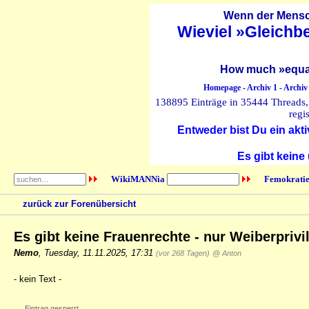
Wenn der Mensch
Wieviel »Gleichb
How much »equal
Homepage
-
Archiv 1
-
Archiv
138895 Einträge in 35444 Threads, 
regi
Entweder bist Du ein akti
Es gibt keine
WikiMANNia
Femokratie
zurück zur Forenübersicht
Es gibt keine Frauenrechte - nur Weiberprivi
Nemo
,
Tuesday, 11.11.2025, 17:31
(vor 268 Tagen)
@ Anton
- kein Text -
Eintrag gesperrt