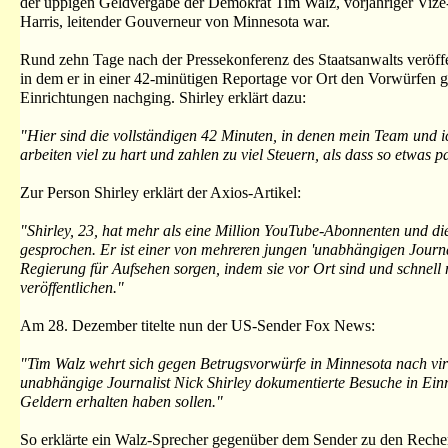
der üppigen Geldvergabe der Demokrat Tim Walz, vorjähriger Viz
Harris, leitender Gouverneur von Minnesota war.
Rund zehn Tage nach der Pressekonferenz des Staatsanwalts veröffe
in dem er in einer 42-minütigen Reportage vor Ort den Vorwürfen
Einrichtungen nachging. Shirley erklärt dazu:
"Hier sind die vollständigen 42 Minuten, in denen mein Team und i
arbeiten viel zu hart und zahlen zu viel Steuern, als dass so etwas
Zur Person Shirley erklärt der Axios-Artikel:
"Shirley, 23, hat mehr als eine Million YouTube-Abonnenten und d
gesprochen. Er ist einer von mehreren jungen 'unabhängigen Journa
Regierung für Aufsehen sorgen, indem sie vor Ort sind und schnel
veröffentlichen."
Am 28. Dezember titelte nun der US-Sender Fox News:
"Tim Walz wehrt sich gegen Betrugsvorwürfe in Minnesota nach vir
unabhängige Journalist Nick Shirley dokumentierte Besuche in Einr
Geldern erhalten haben sollen."
So erklärte ein Walz-Sprecher gegenüber dem Sender zu den Reche