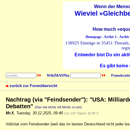
Wenn der Mensch
Wieviel »Gleichb
How much »equal
Homepage
-
Archiv 1
-
Archiv
138925 Einträge in 35451 Threads, 
regi
Entweder bist Du ein akti
Es gibt keine
WikiMANNia
Femokratie
zurück zur Forenübersicht
Nachtrag (via "Feindsender"): "USA: Milliar
Debatten"
(Das hat nichts mit Nichts zu tun)
Mr.X
,
Tuesday, 30.12.2025, 09:48
(vor 220 Tagen)
@ Mr.X
Vollzitat vom Feindsender (weil das im besten Deutschland nicht jeder le