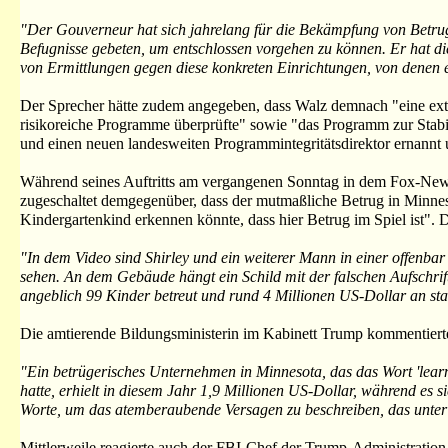
"Der Gouverneur hat sich jahrelang für die Bekämpfung von Betrug 
Befugnisse gebeten, um entschlossen vorgehen zu können. Er hat die
von Ermittlungen gegen diese konkreten Einrichtungen, von denen e
Der Sprecher hätte zudem angegeben, dass Walz demnach "eine exte
risikoreiche Programme überprüfte" sowie "das Programm zur Stabil
und einen neuen landesweiten Programmintegritätsdirektor ernannt un
Während seines Auftritts am vergangenen Sonntag in dem Fox-Ne
zugeschaltet demgegenüber, dass der mutmaßliche Betrug in Minnesot
Kindergartenkind erkennen könnte, dass hier Betrug im Spiel ist".
"In dem Video sind Shirley und ein weiterer Mann in einer offenba
sehen. An dem Gebäude hängt ein Schild mit der falschen Aufschrif
angeblich 99 Kinder betreut und rund 4 Millionen US-Dollar an staa
Die amtierende Bildungsministerin im Kabinett Trump kommentiert
"Ein betrügerisches Unternehmen in Minnesota, das das Wort 'lear
hatte, erhielt in diesem Jahr 1,9 Millionen US-Dollar, während es s
Worte, um das atemberaubende Versagen zu beschreiben, das unter 
Mittlerweile reagierte auch der FBI-Chef der Trump-Administration, 