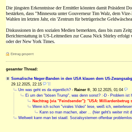
Die jüngsten Erkenntnisse der Ermittler könnten damit Präsident 
bestärken, dass "Minnesota unter Gouverneur Tim Walz, dem Vize-
Wahlen im letzten Jahr, ein 'Zentrum für betrügerische Geldwäschea
Diskussionen in den sozialen Medien bemerkten, dass bis zum Zeitpu
Berichterstattung in US-Leitmedien zur Causa Nick Shirley erfol
oder der New York Times.
Eintrag gesperrt
gesamter Thread:
Somalische Neger-Banden in den USA klauen dem US-Zwangsabgabe
29.12.2025, 22:15
Um was geht es da eigentlich?
-
Rainer
,
30.12.2025, 01:04
Ei um den "bösen Trump", was denn sonst? :-D - Problem ist h
Nachtrag (via "Feindsender"): "USA: Milliardenbetrug 
Wenn ich schon "virales Video" lese, weiß ich, weiterlesen
Kann so man machen, aber ... (hier geht's weiter mit
Weltweit kann man bei staatl. Sozialsystemen offenbar problemlos 