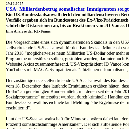
29.12.2025
USA: Milliardenbetrug somalischer Immigranten sorgt 
Ein US-Bundesstaatsanwalt deckt den milliardenschweren Bet
Vorfälle ergaben sich im Bundesstaat des Ex-Vize-Präsiden
schürt die Diskussionen an, bis zu Reaktionen von JD Vance.
Eine Analyse der RT-Teams
Die Vorgeschichte eines sich dynamisierenden Skandals in den USA s
stellvertretende US-Staatsanwalt für den Bundesstaat Minnesota vor 
Jahr 2018 "möglicherweise neun Milliarden US-Dollar oder mehr a
Programme unterstützen sollten, gestohlen wurden, darunter auch
Webseite Axios zusammenfassend. US-Vizepräsident JD Vance komm
YouTubers mit MAGA-Sympathien als "nützlicheren Journalismus, al
Der zuständige erste stellvertretende US-Staatsanwalt des Bundesst
vom 18. Dezember, dass laufende Ermittlungen ergäben hätten, dass
Dollar" an genehmigten Bundesmitteln, mit denen seit dem Jahr 20
Sozialprogramme" unterstützt wurden, durch kriminelle Handlunge
Bundesstaatsanwalt bezeichnete laut Meldung "die Ergebnisse der 
erschütternd".
Laut der US-Staatsanwaltschaft für Minnesota wären dabei laut der
Prozent) somalischstämmige Amerikaner". Der sich aufbauende Poli