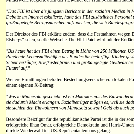
"Das FBI ist über die jüngsten Berichte in den sozialen Medien in 
Debatte im Internet eskalierte, hatte das FBI zusätzliches Persona
großangelegte Betrugsmaschen aufzudecken, die sich Bundesprog
Der Direktor des FBI erklärte zudem, dass die Festnahmen wegen Be
Eisbergs" seien, so die Webseite The Hill. Patel wird mit der Erkläru
"Bis heute hat das FBI einen Betrug in Höhe von 250 Millionen U
Pandemie Lebensmittelhilfen des Bundes für bedürftige Kinder ges
Scheinverkäufer, Briefkastenfirmen und großangelegte Geldwäsc
Future' auf."
Weitere Ermittlungen beträfen Bestechungsversuche von lokalen Po
einem eigenen X-Beitrag:
"Was in Minnesota geschieht, ist ein Mikrokosmos des Einwanderun
sie dadurch Macht erlangen. Sozialbetrüger mögen es, weil sie dad
sie stehlen den Einwohnern von Minnesota sowohl Geld als auch po
Besondere Reizfigur für die republikanische Partei ist die in der s
erfolgreiche Ilhan Omar, erfolgreiche Demokratin und Harris-Unters
direkte Wiederwahl ins US-Repräsentantenhaus gelang.