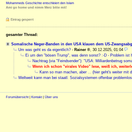
Mohammeds Geschichte entschleiert den Islam
Ami go home und nimm Merz bitte mit!
Eintrag gesperrt
gesamter Thread:
Somalische Neger-Banden in den USA klauen dem US-Zwangsabgabe
Um was geht es da eigentlich?
-
Rainer
,
30.12.2025, 01:04
Ei um den "bösen Trump", was denn sonst? :-D - Problem ist h
Nachtrag (via "Feindsender"): "USA: Milliardenbetrug soma
Wenn ich schon "virales Video" lese, weiß ich, weiter
Kann so man machen, aber ... (hier geht's weiter mit
Weltweit kann man bei staatl. Sozialsystemen offenbar problemlos 
Forumübersicht
|
Kontakt
|
Über uns