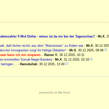
nzahler 9 Mrd Dollar - wieso ist da nix bei der Tagesschau?
-
Mr.X
,
2
alt, daß bisher nichts aus dem "Mainstream" zu finden war
-
Mr.X
,
30.12.202
lischer Immigranten sorgt für heftige Debatten"
-
Mr.X
,
30.12.2025, 09:48
lesen kann ich mir ersparen.
-
Rainer
,
30.12.2025, 10:11
 den kriminellen Somali-Neger-Banden)
-
Mr.X
,
31.12.2025, 02:10
betrügen ...
-
Hamidullah
,
30.12.2025, 13:49
powered by my little forum