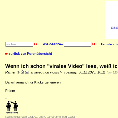
138898
WikiMANNia
Femokratie
zurück zur Forenübersicht
Wenn ich schon "virales Video" lese, weiß ic
Rainer
,
ai spieg nod inglisch
,
Tuesday, 30.12.2025, 10:11
(vor 220
Da will jemand nur Klicks generieren!
Rainer
--
Kazet heißt nach GULAG und Guantánamo jetzt Gaza