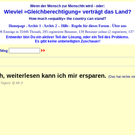
Wenn der Mensch zur MenschIn wird - oder:
Wieviel »Gleichberechtigung« verträgt das Land?
How much »equality« the country can stand?
Homepage
-
Archiv 1
-
Archiv 2
--
Hilfe
-
Regeln für dieses Forum
-
Über uns
 Einträge in 35446 Threads, 295 registrierte Benutzer, 139 Benutzer online (2 registrierte, 137 
Entweder bist Du ein aktiver Teil der Lösung, oder ein Teil des Problems.
Es gibt keine unbeteiligten Zuschauer!
blog
h, weiterlesen kann ich mir ersparen.
(Das hat nichts mi
 Tagen)
@ Mr.X