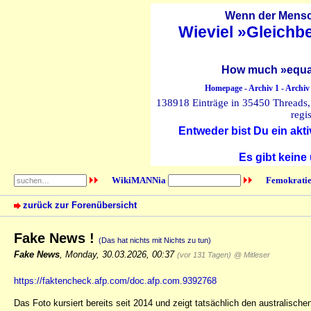
Wenn der Mensch
Wieviel »Gleichb
How much »equal
Homepage
-
Archiv 1
-
Archiv
138918 Einträge in 35450 Threads, 
regi
Entweder bist Du ein akti
Es gibt keine
WikiMANNia
Femokratie
zurück zur Forenübersicht
Fake News !
(Das hat nichts mit Nichts zu tun)
Fake News
,
Monday, 30.03.2026, 00:37
(vor 131 Tagen)
@ Mitleser
https://faktencheck.afp.com/doc.afp.com.9392768
Das Foto kursiert bereits seit 2014 und zeigt tatsächlich den australis