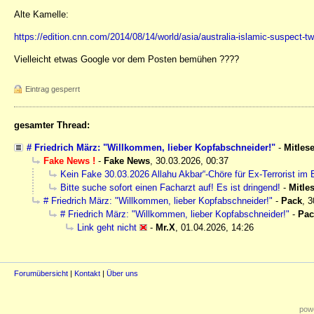
Alte Kamelle:
https://edition.cnn.com/2014/08/14/world/asia/australia-islamic-suspect-twi
Vielleicht etwas Google vor dem Posten bemühen ????
Eintrag gesperrt
gesamter Thread:
# Friedrich März: "Willkommen, lieber Kopfabschneider!"
-
Mitlese
Fake News !
-
Fake News
,
30.03.2026, 00:37
Kein Fake 30.03.2026 Allahu Akbar“-Chöre für Ex-Terrorist im B
Bitte suche sofort einen Facharzt auf! Es ist dringend!
-
Mitle
# Friedrich März: "Willkommen, lieber Kopfabschneider!"
-
Pack
,
3
# Friedrich März: "Willkommen, lieber Kopfabschneider!"
-
Pac
Link geht nicht
-
Mr.X
,
01.04.2026, 14:26
Forumübersicht
|
Kontakt
|
Über uns
powe