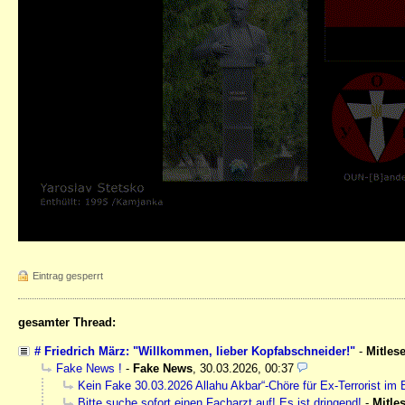
Eintrag gesperrt
gesamter Thread:
# Friedrich März: "Willkommen, lieber Kopfabschneider!"
-
Mitlese
Fake News !
-
Fake News
,
30.03.2026, 00:37
Kein Fake 30.03.2026 Allahu Akbar“-Chöre für Ex-Terrorist im B
Bitte suche sofort einen Facharzt auf! Es ist dringend!
-
Mitle