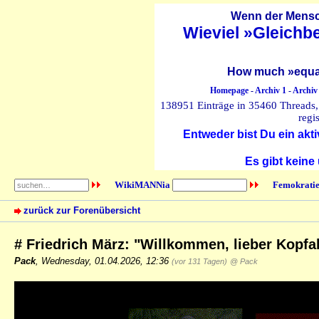
Wenn der Mensch
Wieviel »Gleichb
How much »equal
Homepage
-
Archiv 1
-
Archiv
138951 Einträge in 35460 Threads, 
regi
Entweder bist Du ein akti
Es gibt keine
WikiMANNia
Femokratie
zurück zur Forenübersicht
# Friedrich März: "Willkommen, lieber Kopf
Pack
,
Wednesday, 01.04.2026, 12:36
(vor 131 Tagen)
@ Pack