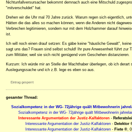
Nichtunfallversursacher bekommt demnach auch eine Mitschuld zugesproche
"mitverschuldet" hat.
Drehen wir die Uhr mal 70 Jahre zurück. Warum regen sich eigentlich, unt
Hätten die das alles so machen können, wenn die Anderen nicht dagewesen 
Verbrechen legitimieren, sondern nur mit dem Holzhammer darauf hinwei
ist.
Ich will noch einen drauf setzen: Es gäbe keine "häusliche Gewalt", kein
sagt uns das? Frauen sind selbst schuld! Ihr pure Anwesenheit führt zur T
zum Mittäter, weil sie sich nicht genügend vom Geschehen distanzieren.
Kurzum: Ich würde mir an Stelle der Machthaber überlegen, ob ich derart
Auslegungssache und ich z.B. lege es eben so aus.
Eintrag gesperrt
gesamter Thread:
Sozialkompetenz in der WG- 72jährige quält Mitbewohnerin jahre
Sozialkompetenz in der WG- 72jährige quält Mitbewohnerin jahrela
Interessante Argumentation der Justiz-Kalfaktoren
-
Referatsle
Interessante Argumentation der Justiz-Kalfaktoren
-
Detektor
Interessante Argumentation der Justiz-Kalfaktoren
-
Fiete
,
0