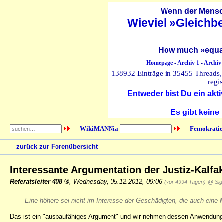
Wenn der Mensch
Wieviel »Gleichb
How much »equal
Homepage
-
Archiv 1
-
Archiv
138932 Einträge in 35455 Threads, 
regi
Entweder bist Du ein akti
Es gibt keine
WikiMANNia
Femokratie
zurück zur Forenübersicht
Interessante Argumentation der Justiz-Kalf
Referatsleiter 408
,
Wednesday, 05.12.2012, 09:06
(vor 4994 Tagen)
@ Sig
Eine höhere sei nicht im Interesse der Geschädigten, die auch eine M
Das ist ein "ausbaufähiges Argument" und wir nehmen dessen Anwendung 