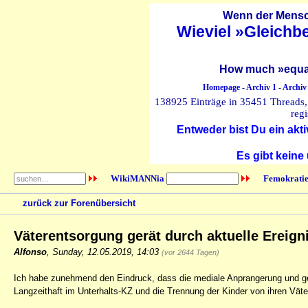
Wenn der Mensch
Wieviel »Gleichb
How much »equal
Homepage
-
Archiv 1
-
Archiv
138925 Einträge in 35451 Threads, 
regi
Entweder bist Du ein akti
Es gibt keine
WikiMANNia
Femokratie
zurück zur Forenübersicht
Väterentsorgung gerät durch aktuelle Ereign
Alfonso
,
Sunday, 12.05.2019, 14:03
(vor 2644 Tagen)
Ich habe zunehmend den Eindruck, dass die mediale Anprangerung und ge
Langzeithaft im Unterhalts-KZ und die Trennung der Kinder von ihren Vät