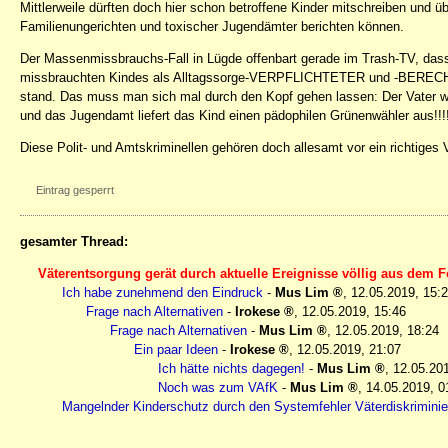
Mittlerweile dürften doch hier schon betroffene Kinder mitschreiben und 
Familienungerichten und toxischer Jugendämter berichten können.
Der Massenmissbrauchs-Fall in Lügde offenbart gerade im Trash-TV, dass
missbrauchten Kindes als Alltagssorge-VERPFLICHTETER und -BERECHT
stand. Das muss man sich mal durch den Kopf gehen lassen: Der Vater wi
und das Jugendamt liefert das Kind einen pädophilen Grünenwähler aus!!!!!
Diese Polit- und Amtskriminellen gehören doch allesamt vor ein richtiges 
Eintrag gesperrt
gesamter Thread:
Väterentsorgung gerät durch aktuelle Ereignisse völlig aus dem F
Ich habe zunehmend den Eindruck
-
Mus Lim
,
12.05.2019, 15:
Frage nach Alternativen
-
Irokese
,
12.05.2019, 15:46
Frage nach Alternativen
-
Mus Lim
,
12.05.2019, 18:24
Ein paar Ideen
-
Irokese
,
12.05.2019, 21:07
Ich hätte nichts dagegen!
-
Mus Lim
,
12.05.20
Noch was zum VAfK
-
Mus Lim
,
14.05.2019, 0
Mangelnder Kinderschutz durch den Systemfehler Väterdiskrimini