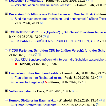
Deutscher Türkeiurlaub
-
Rainer
,
21.03.2026, 18:25
Vorsicht, wenn du den Reisebus verlässt ...
-
Hamidullah
,
21.03.2
Die ersten Flüchtlinge aus Dubai treffen ein. Wer hat Platz?
-
Hami
Sind die auch entwurmt, sterilisiert, und seuchenfrei ? (Siehe Text)
21.03.2026, 20:21
TOP INTERVIEW (Rubrik ‚Epstein‘): „Bill Gates' Prostituierte packe
Mr.X
,
04.03.2026, 23:06
ER KANN DIE GRÖßTEN VERBRECHEN BEGEHEN, ABER
-
JU
# CDU-Parteitag: Schulden-CDU berät über Verschärfung der Sch
21.02.2026, 13:13
Das CDU Sondervermögen könnte doch die Schulden ausgleichen,
-
Marvin
,
21.02.2026, 18:34
Frau erkennt ihre Rechtsradikalität
-
Hamidullah
,
31.01.2026, 21:2
Frau erkennt ihre Rechtsradikalität
-
Pack
,
31.01.2026, 23:40
Satirische Begabung!
-
Nemo
,
01.02.2026, 19:18
Selten so gelacht
-
Pack
,
25.01.2026, 18:06
Humor: Stotterer im Baumarkt...
-
Witzbold
,
15.12.2025, 13:54
Humor: Stotterer im Baumarkt...
-
Knut
,
18.12.2025, 07:06