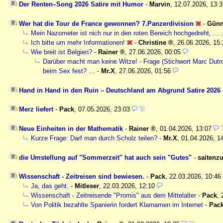
Der Renten–Song 2026 Satire mit Humor
-
Marvin
,
12.07.2026, 13:
Wer hat die Tour de France gewonnen? 7.Panzerdivision
-
Günn
Mein Nazometer ist nich nur in den roten Bereich hochgedreht, .....
Ich bitte um mehr Informationen!
-
Christine
,
26.06.2026, 15:
Wie breit ist Belgien?
-
Rainer
,
27.06.2026, 00:05
Darüber macht man keine Witze! - Frage (Stichwort Marc Dutro
beim Sex fest? …
-
Mr.X
,
27.06.2026, 01:56
Hand in Hand in den Ruin – Deutschland am Abgrund Satire 2026
Merz liefert
-
Pack
,
07.05.2026, 23:03
Neue Einheiten in der Mathematik
-
Rainer
,
01.04.2026, 13:07
Kurze Frage: Darf man durch Scholz teilen?
-
Mr.X
,
01.04.2026, 1
die Umstellung auf "Sommerzeit" hat auch sein "Gutes"
-
saitenzu
Wissenschaft - Zeitreisen sind bewiesen.
-
Pack
,
22.03.2026, 10:46
Ja, das geht.
-
Mitleser
,
22.03.2026, 12:10
Wissenschaft - Zeitreisende "Promis" aus dem Mittelalter
-
Pack
,
Von Politik bezahlte Spanierin fordert Klarnamen im Internet
-
Pac