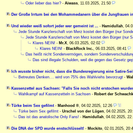
Oder lieber das hier?
-
Aiwass
,
11.03.2025, 21:50
Der Große Irrtum bei den Mohammedanern über die Jungfrauen i
Und wieder weiß sofort jeder wer gemeint ist ...
-
Hamidullah
,
04.0
Jede Stunde Kanzlerschaft von Merz kostet den Bürger (nur Son
Jede Stunde Kanzlerschaft von Merz kostet den Bürger (nur
Klares NEIN!
-
Mr.X
,
06.03.2025, 02:02
Klares NEIN!
-
BlackRock Inc.
,
06.03.2025, 08:41
Das heißt nicht Sondervermögen, sondern Sonderverschuldun
Das sind illegale Schulden, weil die gegen das Gesetz g
Ich wusste bisher nicht, dass die Bundesregierung eine Satire-Seit
Betreutes Denken.... wird von 75% des Wahlviehs bevorzugt
-
Wah
Kassenzettel aus Sachsen: "Falls Sie noch nicht erstochen wurde
Wahlkampf auf Kassenzetteln in Sachsen
-
Robert der Schwach
Türke beim Sex gefilmt
-
Manhood
,
04.02.2025, 12:26
Türke beim Sex gefilmt
-
Urschel von der Lügen
,
04.02.2025, 20
Das ist das anatolische Only Fans!
-
Hamidullah
,
04.02.2025, 22
Die DNA der SPD wurde enstschlüsselt!
-
Mockito
,
02.01.2025, 20: