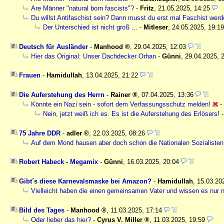
Are Männer "natural born fascists"?
-
Fritz
,
21.05.2025, 14:25
Du willst Antifaschist sein? Dann musst du erst mal Faschist werd
Der Unterschied ist nicht groß ...
-
Mitleser
,
24.05.2025, 19:19
Deutsch für Ausländer
-
Manhood
,
29.04.2025, 12:03
Hier das Original: Unser Dachdecker Orhan
-
Günni
,
29.04.2025, 
Frauen
-
Hamidullah
,
13.04.2025, 21:22
Die Auferstehung des Herrn
-
Rainer
,
07.04.2025, 13:36
Könnte ein Nazi sein - sofort dem Verfassungsschutz melden!
-
Nein, jetzt weiß ich es. Es ist die Auferstehung des Erlösers!
75 Jahre DDR
-
adler
,
22.03.2025, 08:26
Auf dem Mond hausen aber doch schon die Nationalen Sozialisten
Robert Habeck - Megamix
-
Günni
,
16.03.2025, 20:04
Gibt´s diese Karnevalsmaske bei Amazon?
-
Hamidullah
,
15.03.20
Vielleicht haben die einen gemeinsamen Vater und wissen es nur n
Bild des Tages
-
Manhood
,
11.03.2025, 17:14
Oder lieber das hier?
-
Cyrus V. Miller
,
11.03.2025, 19:59