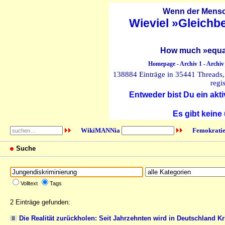
Wenn der Mensch
Wieviel »Gleichb
How much »equal
Homepage
-
Archiv 1
-
Archiv
138884 Einträge in 35441 Threads, 
regi
Entweder bist Du ein akti
Es gibt keine
WikiMANNia
Femokratie
Suche
Volltext
Tags
2 Einträge gefunden:
Die Realität zurückholen: Seit Jahrzehnten wird in Deutschland K