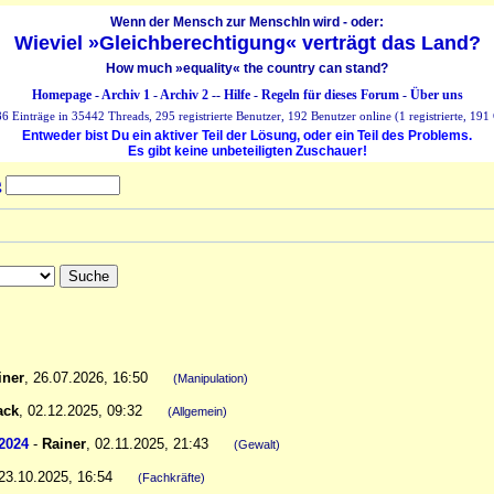
Wenn der Mensch zur MenschIn wird - oder:
Wieviel »Gleichberechtigung« verträgt das Land?
How much »equality« the country can stand?
Homepage
-
Archiv 1
-
Archiv 2
--
Hilfe
-
Regeln für dieses Forum
-
Über uns
 Einträge in 35442 Threads, 295 registrierte Benutzer, 192 Benutzer online (1 registrierte, 191 
Entweder bist Du ein aktiver Teil der Lösung, oder ein Teil des Problems.
Es gibt keine unbeteiligten Zuschauer!
g
iner
,
26.07.2026, 16:50
(Manipulation)
ack
,
02.12.2025, 09:32
(Allgemein)
 2024
-
Rainer
,
02.11.2025, 21:43
(Gewalt)
23.10.2025, 16:54
(Fachkräfte)