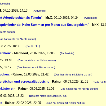
llgemein)
d
,
07.10.2025, 14:13
(Allgemein)
t Adoptivtochter als Täterin“
-
Mr.X
,
09.10.2025, 04:24
(Allgemein)
Adoptivkinder ab: Hohe Summen pro Monat aus Steuergeldern“
-
Mr.X
,
13.
Nichts zu tun)
as hat nichts mit Nichts zu tun)
.08.2025, 10:50
(Fachkräfte)
eration"
-
Manhood
,
23.07.2025, 12:06
(Fachkräfte)
25, 13:40
(Das hat nichts mit Nichts zu tun)
25, 02:12
(Das hat nichts mit Nichts zu tun)
tochen.
-
Rainer
,
19.03.2025, 21:42
(Das hat nichts mit Nichts zu tun)
erstichen und vergewaltigt Leiche
-
Rainer
,
08.03.2025, 21:01
(Das hat ni
rkäufer ein
-
Rainer
,
08.03.2025, 21:05
(Das hat nichts mit Nichts zu tun)
07.03.2025, 13:22
(Das hat nichts mit Nichts zu tun)
te
-
Rainer
,
22.02.2025, 22:05
(Das hat nichts mit Nichts zu tun)