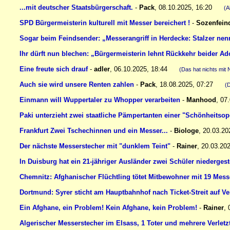
...mit deutscher Staatsbürgerschaft.
-
Pack
,
08.10.2025, 16:20
(A
SPD Bürgermeisterin kulturell mit Messer bereichert !
-
Sozenfein
Sogar beim Feindsender: „Messerangriff in Herdecke: Stalzer nenn
Ihr dürft nun blechen: „Bürgermeisterin lehnt Rückkehr beider 
Eine freute sich drauf
-
adler
,
06.10.2025, 18:44
(Das hat nichts mit 
Auch sie wird unsere Renten zahlen
-
Pack
,
18.08.2025, 07:27
(D
Einmann will Wuppertaler zu Whopper verarbeiten
-
Manhood
,
07
Paki unterzieht zwei staatliche Pämpertanten einer "Schönheitsop
Frankfurt Zwei Tschechinnen und ein Messer...
-
Biologe
,
20.03.20
Der nächste Messerstecher mit "dunklem Teint"
-
Rainer
,
20.03.20
In Duisburg hat ein 21-jähriger Ausländer zwei Schüler niederges
Chemnitz: Afghanischer Flüchtling tötet Mitbewohner mit 19 Mess
Dortmund: Syrer sticht am Hauptbahnhof nach Ticket-Streit auf Ve
Ein Afghane, ein Problem! Kein Afghane, kein Problem!
-
Rainer
,
Algerischer Messerstecher im Elsass, 1 Toter und mehrere Verletz