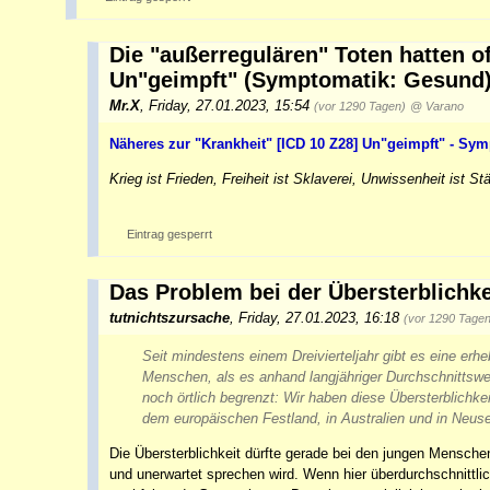
Die "außerregulären" Toten hatten of
Un"geimpft" (Symptomatik: Gesund
Mr.X
,
Friday, 27.01.2023, 15:54
(vor 1290 Tagen)
@ Varano
Näheres zur "Krankheit" [ICD 10 Z28] Un"geimpft" - Sy
Krieg ist Frieden, Freiheit ist Sklaverei, Unwissenheit ist S
Eintrag gesperrt
Das Problem bei der Übersterblichke
tutnichtszursache
,
Friday, 27.01.2023, 16:18
(vor 1290 Tagen
Seit mindestens einem Dreivierteljahr gibt es eine
erhe
Menschen, als es anhand langjähriger Durchschnittswert
noch örtlich begrenzt: Wir haben diese Übersterblichk
dem europäischen Festland, in Australien und in Neus
Die Übersterblichkeit dürfte gerade bei den jungen Mensche
und unerwartet sprechen wird. Wenn hier überdurchschnittlic