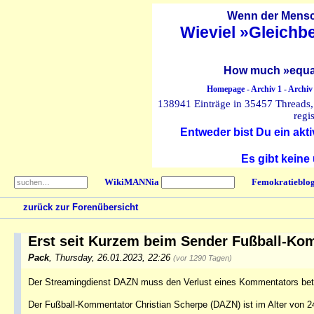
Wenn der Mensch
Wieviel »Gleichb
How much »equal
Homepage
-
Archiv 1
-
Archiv
138941 Einträge in 35457 Threads, 
regi
Entweder bist Du ein akti
Es gibt keine
WikiMANNia
Femokratieblo
zurück zur Forenübersicht
Erst seit Kurzem beim Sender Fußball-Kom
Pack
,
Thursday, 26.01.2023, 22:26
(vor 1290 Tagen)
Der Streamingdienst DAZN muss den Verlust eines Kommentators betrau
Der Fußball-Kommentator Christian Scherpe (DAZN) ist im Alter von 2