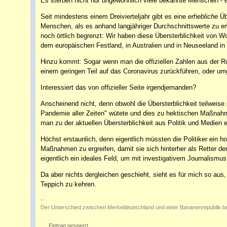
Es sterben nicht nur ungewöhnlich viele bekannte Menschen -
Seit mindestens einem Dreivierteljahr gibt es eine
erhebliche
Übe
Menschen, als es anhand langjähriger Durchschnittswerte zu erwa
noch örtlich begrenzt: Wir haben diese Übersterblichkeit von 
dem europäischen Festland, in Australien und in Neuseeland i
Hinzu kommt: Sogar wenn man die offiziellen Zahlen aus der Ru
einem geringen Teil auf das Coronavirus zurückführen, oder u
Interessiert das von offizieller Seite irgendjemanden?
Anscheinend nicht, denn obwohl die Übersterblichkeit teilweise s
Pandemie aller Zeiten" wütete und dies zu hektischen Maßnahme
man zu der aktuellen Übersterblichkeit aus Politik und Medien e
Höchst erstaunlich, denn eigentlich müssten die Politiker ein 
Maßnahmen zu ergreifen, damit sie sich hinterher als Retter der
eigentlich ein ideales Feld, um mit investigativem Journalismus z
Da aber nichts dergleichen geschieht, sieht es für mich so aus,
Teppich zu kehren.
--
Der Unterschied zwischen Merkeldeutschland und einer Bananenrepublik be
Eintrag gesperrt