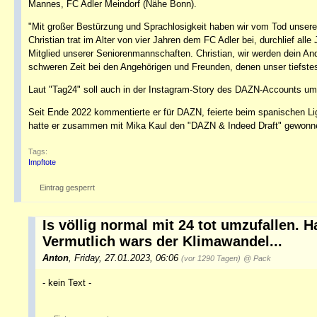
Mannes, FC Adler Meindorf (Nähe Bonn).
"Mit großer Bestürzung und Sprachlosigkeit haben wir vom Tod unseres
Christian trat im Alter von vier Jahren dem FC Adler bei, durchlief al
Mitglied unserer Seniorenmannschaften. Christian, wir werden dein An
schweren Zeit bei den Angehörigen und Freunden, denen unser tiefstes 
Laut "Tag24" soll auch in der Instagram-Story des DAZN-Accounts um Sc
Seit Ende 2022 kommentierte er für DAZN, feierte beim spanischen Lig
hatte er zusammen mit Mika Kaul den "DAZN & Indeed Draft" gewonne
Tags:
Impftote
Eintrag gesperrt
Is völlig normal mit 24 tot umzufallen. H
Vermutlich wars der Klimawandel...
Anton
,
Friday, 27.01.2023, 06:06
(vor 1290 Tagen)
@ Pack
- kein Text -