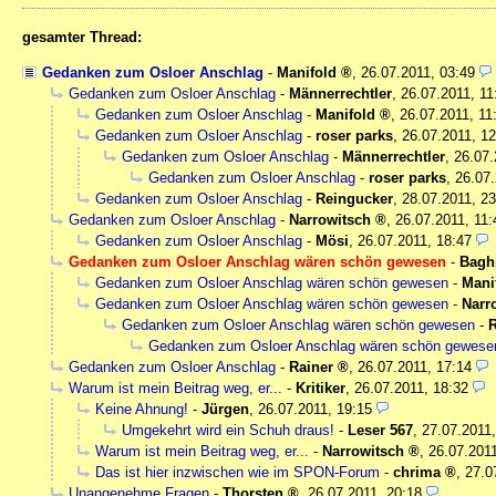
gesamter Thread:
Gedanken zum Osloer Anschlag
-
Manifold
,
26.07.2011, 03:49
Gedanken zum Osloer Anschlag
-
Männerrechtler
,
26.07.2011, 11
Gedanken zum Osloer Anschlag
-
Manifold
,
26.07.2011, 11
Gedanken zum Osloer Anschlag
-
roser parks
,
26.07.2011, 12
Gedanken zum Osloer Anschlag
-
Männerrechtler
,
26.07.
Gedanken zum Osloer Anschlag
-
roser parks
,
26.07.
Gedanken zum Osloer Anschlag
-
Reingucker
,
28.07.2011, 23
Gedanken zum Osloer Anschlag
-
Narrowitsch
,
26.07.2011, 11:
Gedanken zum Osloer Anschlag
-
Mösi
,
26.07.2011, 18:47
Gedanken zum Osloer Anschlag wären schön gewesen
-
Bagh
Gedanken zum Osloer Anschlag wären schön gewesen
-
Mani
Gedanken zum Osloer Anschlag wären schön gewesen
-
Narr
Gedanken zum Osloer Anschlag wären schön gewesen
-
R
Gedanken zum Osloer Anschlag wären schön gewese
Gedanken zum Osloer Anschlag
-
Rainer
,
26.07.2011, 17:14
Warum ist mein Beitrag weg, er...
-
Kritiker
,
26.07.2011, 18:32
Keine Ahnung!
-
Jürgen
,
26.07.2011, 19:15
Umgekehrt wird ein Schuh draus!
-
Leser 567
,
27.07.2011,
Warum ist mein Beitrag weg, er...
-
Narrowitsch
,
26.07.2011
Das ist hier inzwischen wie im SPON-Forum
-
chrima
,
27.0
Unangenehme Fragen
-
Thorsten
,
26.07.2011, 20:18