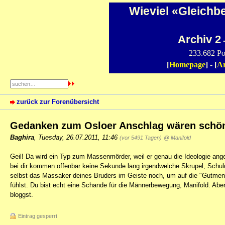
Wieviel «Gleichb
Archiv 2
-
233.682 Po
[
Homepage
] - [
Ar
zurück zur Forenübersicht
Gedanken zum Osloer Anschlag wären schö
Baghira
,
Tuesday, 26.07.2011, 11:46
(vor 5491 Tagen)
@ Manifold
Geil! Da wird ein Typ zum Massenmörder, weil er genau die Ideologie ang
bei dir kommen offenbar keine Sekunde lang irgendwelche Skrupel, Schul
selbst das Massaker deines Bruders im Geiste noch, um auf die "Gutmens
fühlst. Du bist echt eine Schande für die Männerbewegung, Manifold. Abe
bloggst.
Eintrag gesperrt