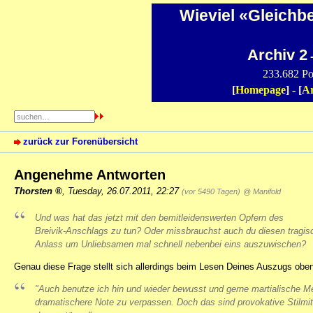
Wieviel «Gleichb
Archiv 2
-
233.682 Po
[
Homepage
] - [
Ar
zurück zur Forenübersicht
Angenehme Antworten
Thorsten
,
Tuesday, 26.07.2011, 22:27
(vor 5490 Tagen)
@ Manifold
Und was hat das jetzt mit den bemitleidenswerten Opfern des
Breivik-Anschlags zu tun? Oder missbrauchst auch du diesen tragis
Anlass um Unliebsamen mal schnell nebenbei eins auszuwischen?
Genau diese Frage stellt sich allerdings beim Lesen Deines Auszugs oben
"Auch benutze ich hin und wieder bewusst und gerne martialische M
dramatischere Note zu verpassen. Doch das sind provokative Stilmit