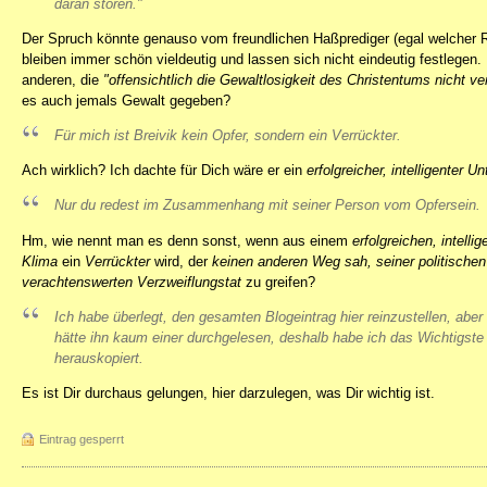
daran stören."
Der Spruch könnte genauso vom freundlichen Haßprediger (egal welcher
bleiben immer schön vieldeutig und lassen sich nicht eindeutig festlege
anderen, die
"offensichtlich die Gewaltlosigkeit des Christentums nicht ve
es auch jemals Gewalt gegeben?
Für mich ist Breivik kein Opfer, sondern ein Verrückter.
Ach wirklich? Ich dachte für Dich wäre er ein
erfolgreicher, intelligenter 
Nur du redest im Zusammenhang mit seiner Person vom Opfersein.
Hm, wie nennt man es denn sonst, wenn aus einem
erfolgreichen, intell
Klima
ein
Verrückter
wird, der
keinen anderen Weg sah, seiner politische
verachtenswerten Verzweiflungstat
zu greifen?
Ich habe überlegt, den gesamten Blogeintrag hier reinzustellen, aber
hätte ihn kaum einer durchgelesen, deshalb habe ich das Wichtigste
herauskopiert.
Es ist Dir durchaus gelungen, hier darzulegen, was Dir wichtig ist.
Eintrag gesperrt