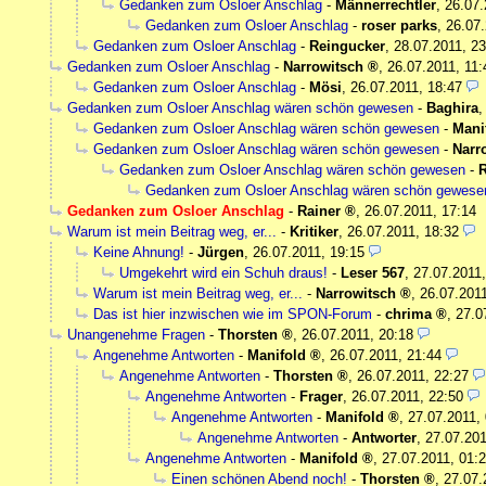
Gedanken zum Osloer Anschlag
-
Männerrechtler
,
26.07.
Gedanken zum Osloer Anschlag
-
roser parks
,
26.07.
Gedanken zum Osloer Anschlag
-
Reingucker
,
28.07.2011, 23
Gedanken zum Osloer Anschlag
-
Narrowitsch
,
26.07.2011, 11:
Gedanken zum Osloer Anschlag
-
Mösi
,
26.07.2011, 18:47
Gedanken zum Osloer Anschlag wären schön gewesen
-
Baghira
Gedanken zum Osloer Anschlag wären schön gewesen
-
Mani
Gedanken zum Osloer Anschlag wären schön gewesen
-
Narr
Gedanken zum Osloer Anschlag wären schön gewesen
-
R
Gedanken zum Osloer Anschlag wären schön gewese
Gedanken zum Osloer Anschlag
-
Rainer
,
26.07.2011, 17:14
Warum ist mein Beitrag weg, er...
-
Kritiker
,
26.07.2011, 18:32
Keine Ahnung!
-
Jürgen
,
26.07.2011, 19:15
Umgekehrt wird ein Schuh draus!
-
Leser 567
,
27.07.2011,
Warum ist mein Beitrag weg, er...
-
Narrowitsch
,
26.07.2011
Das ist hier inzwischen wie im SPON-Forum
-
chrima
,
27.0
Unangenehme Fragen
-
Thorsten
,
26.07.2011, 20:18
Angenehme Antworten
-
Manifold
,
26.07.2011, 21:44
Angenehme Antworten
-
Thorsten
,
26.07.2011, 22:27
Angenehme Antworten
-
Frager
,
26.07.2011, 22:50
Angenehme Antworten
-
Manifold
,
27.07.2011,
Angenehme Antworten
-
Antworter
,
27.07.201
Angenehme Antworten
-
Manifold
,
27.07.2011, 01:
Einen schönen Abend noch!
-
Thorsten
,
27.07.