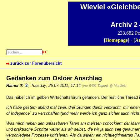
Wieviel «Gleichb
Archiv 2
-
233.682 Po
[
Homepage
] - [
Ar
zurück zur Forenübersicht
Gedanken zum Osloer Anschlag
Rainer
,
Tuesday, 26.07.2011, 17:14
(vor 5491 Tagen)
@ Manifold
Das habe ich im gelben Wirtschaftsforum gefunden. Der restliche Thread 
Ich habe gestern abend mal zwei, drei Stunden damit verbracht, mir eine
of Indepence" zu verschaffen (und mehr werde ich ganz sicher auch nicht
Was mich neben den unfassbaren Taten am meisten schockiert: der Mann is
und praktische Schritte weiter als wir selbst, die wir ja auch seit geraum
verschiedene Prozesse kritisieren. Als da wären: ein nichtlegitimiertes 