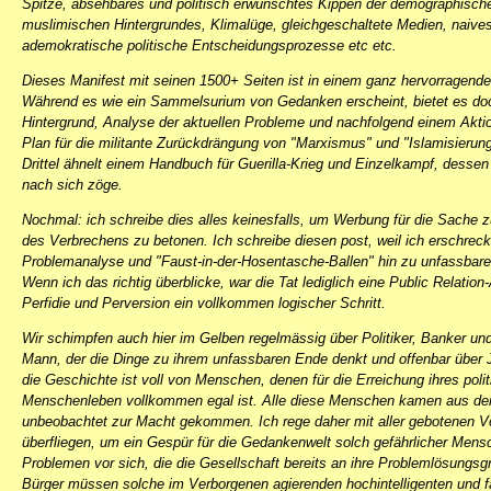
Spitze, absehbares und politisch erwünschtes Kippen der demographische
muslimischen Hintergrundes, Klimalüge, gleichgeschaltete Medien, naiv
ademokratische politische Entscheidungsprozesse etc etc.
Dieses Manifest mit seinen 1500+ Seiten ist in einem ganz hervorragenden
Während es wie ein Sammelsurium von Gedanken erscheint, bietet es do
Hintergrund, Analyse der aktuellen Probleme und nachfolgend einem Akti
Plan für die militante Zurückdrängung von "Marxismus" und "Islamisierun
Drittel ähnelt einem Handbuch für Guerilla-Krieg und Einzelkampf, desse
nach sich zöge.
Nochmal: ich schreibe dies alles keinesfalls, um Werbung für die Sache
des Verbrechens zu betonen. Ich schreibe diesen post, weil ich erschreckt
Problemanalyse und "Faust-in-der-Hosentasche-Ballen" hin zu unfassba
Wenn ich das richtig überblicke, war die Tat lediglich eine Public Relatio
Perfidie und Perversion ein vollkommen logischer Schritt.
Wir schimpfen auch hier im Gelben regelmässig über Politiker, Banker und
Mann, der die Dinge zu ihrem unfassbaren Ende denkt und offenbar über 
die Geschichte ist voll von Menschen, denen für die Erreichung ihres po
Menschenleben vollkommen egal ist. Alle diese Menschen kamen aus dem
unbeobachtet zur Macht gekommen. Ich rege daher mit aller gebotenen Vo
überfliegen, um ein Gespür für die Gedankenwelt solch gefährlicher Men
Problemen vor sich, die die Gesellschaft bereits an ihre Problemlösungsgr
Bürger müssen solche im Verborgenen agierenden hochintelligenten und 