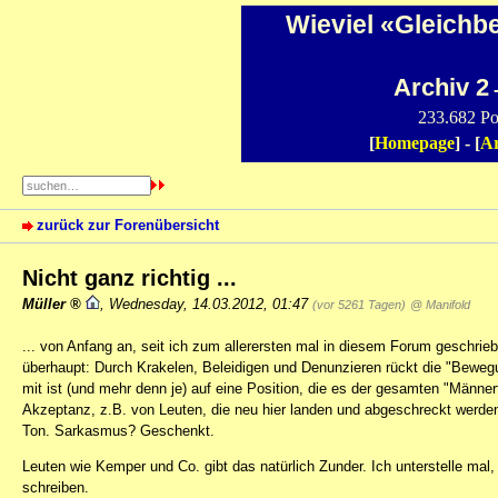
Wieviel «Gleichb
Archiv 2
-
233.682 Po
[
Homepage
] - [
Ar
zurück zur Forenübersicht
Nicht ganz richtig ...
Müller
,
Wednesday, 14.03.2012, 01:47
(vor 5261 Tagen)
@ Manifold
... von Anfang an, seit ich zum allerersten mal in diesem Forum geschri
überhaupt: Durch Krakelen, Beleidigen und Denunzieren rückt die "Bewe
mit ist (und mehr denn je) auf eine Position, die es der gesamten "Männer
Akzeptanz, z.B. von Leuten, die neu hier landen und abgeschreckt werd
Ton. Sarkasmus? Geschenkt.
Leuten wie Kemper und Co. gibt das natürlich Zunder. Ich unterstelle mal,
schreiben.