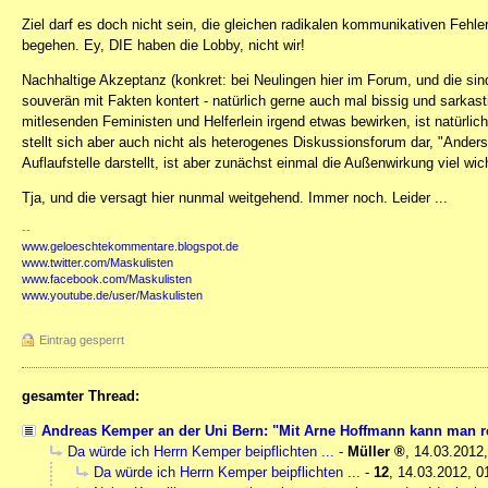
Ziel darf es doch nicht sein, die gleichen radikalen kommunikativen Feh
begehen. Ey, DIE haben die Lobby, nicht wir!
Nachhaltige Akzeptanz (konkret: bei Neulingen hier im Forum, und die sind 
souverän mit Fakten kontert - natürlich gerne auch mal bissig und sarkas
mitlesenden Feministen und Helferlein irgend etwas bewirken, ist natürlic
stellt sich aber auch nicht als heterogenes Diskussionsforum dar, "Ander
Auflaufstelle darstellt, ist aber zunächst einmal die Außenwirkung viel wi
Tja, und die versagt hier nunmal weitgehend. Immer noch. Leider ...
--
www.geloeschtekommentare.blogspot.de
www.twitter.com/Maskulisten
www.facebook.com/Maskulisten
www.youtube.de/user/Maskulisten
Eintrag gesperrt
gesamter Thread:
Andreas Kemper an der Uni Bern: "Mit Arne Hoffmann kann man 
Da würde ich Herrn Kemper beipflichten ...
-
Müller
,
14.03.2012,
Da würde ich Herrn Kemper beipflichten ...
-
12
,
14.03.2012, 0