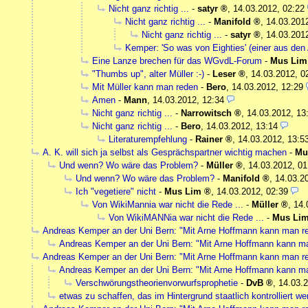
Nicht ganz richtig ...
-
satyr
,
14.03.2012, 02:22
Nicht ganz richtig ...
-
Manifold
,
14.03.201
Nicht ganz richtig ...
-
satyr
,
14.03.201
Kemper: 'So was von Eighties' (einer aus den 
Eine Lanze brechen für das WGvdL-Forum
-
Mus Lim
"Thumbs up", alter Müller :-)
-
Leser
,
14.03.2012, 0
Mit Müller kann man reden
-
Bero
,
14.03.2012, 12:29
Amen
-
Mann
,
14.03.2012, 12:34
Nicht ganz richtig ...
-
Narrowitsch
,
14.03.2012, 13
Nicht ganz richtig ...
-
Bero
,
14.03.2012, 13:14
Literaturempfehlung
-
Rainer
,
14.03.2012, 13:5
A. K. will sich ja selbst als Gesprächspartner wichtig machen
-
Mu
Und wenn? Wo wäre das Problem?
-
Müller
,
14.03.2012, 01
Und wenn? Wo wäre das Problem?
-
Manifold
,
14.03.2
Ich "vegetiere" nicht
-
Mus Lim
,
14.03.2012, 02:39
Von WikiMannia war nicht die Rede ...
-
Müller
,
14.
Von WikiMANNia war nicht die Rede ...
-
Mus Li
Andreas Kemper an der Uni Bern: "Mit Arne Hoffmann kann man r
Andreas Kemper an der Uni Bern: "Mit Arne Hoffmann kann m
Andreas Kemper an der Uni Bern: "Mit Arne Hoffmann kann man r
Andreas Kemper an der Uni Bern: "Mit Arne Hoffmann kann m
Verschwörungstheorienvorwurfsprophetie
-
DvB
,
14.03.2
etwas zu schaffen, das im Hintergrund staatlich kontrolliert w