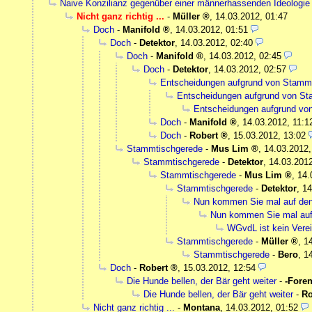
Naive Konzilianz gegenüber einer männerhassenden Ideologie
Nicht ganz richtig ...
-
Müller
,
14.03.2012, 01:47
Doch
-
Manifold
,
14.03.2012, 01:51
Doch
-
Detektor
,
14.03.2012, 02:40
Doch
-
Manifold
,
14.03.2012, 02:45
Doch
-
Detektor
,
14.03.2012, 02:57
Entscheidungen aufgrund von Stamm
Entscheidungen aufgrund von S
Entscheidungen aufgrund vo
Doch
-
Manifold
,
14.03.2012, 11:1
Doch
-
Robert
,
15.03.2012, 13:02
Stammtischgerede
-
Mus Lim
,
14.03.2012,
Stammtischgerede
-
Detektor
,
14.03.2012
Stammtischgerede
-
Mus Lim
,
14.
Stammtischgerede
-
Detektor
,
14
Nun kommen Sie mal auf de
Nun kommen Sie mal auf
WGvdL ist kein Verei
Stammtischgerede
-
Müller
,
1
Stammtischgerede
-
Bero
,
1
Doch
-
Robert
,
15.03.2012, 12:54
Die Hunde bellen, der Bär geht weiter
-
-Foren
Die Hunde bellen, der Bär geht weiter
-
Ro
Nicht ganz richtig ...
-
Montana
,
14.03.2012, 01:52