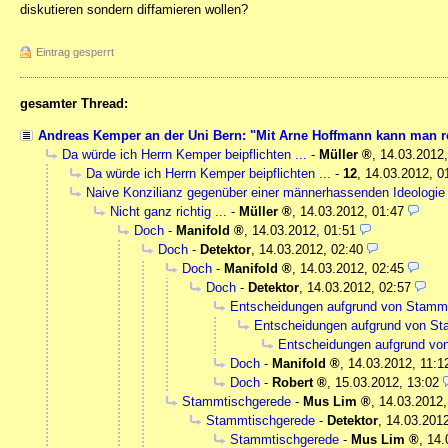
diskutieren sondern diffamieren wollen?
Eintrag gesperrt
gesamter Thread:
Andreas Kemper an der Uni Bern: "Mit Arne Hoffmann kann man 
Da würde ich Herrn Kemper beipflichten ...
-
Müller
,
14.03.2012,
Da würde ich Herrn Kemper beipflichten ...
-
12
,
14.03.2012, 0
Naive Konzilianz gegenüber einer männerhassenden Ideologie
Nicht ganz richtig ...
-
Müller
,
14.03.2012, 01:47
Doch
-
Manifold
,
14.03.2012, 01:51
Doch
-
Detektor
,
14.03.2012, 02:40
Doch
-
Manifold
,
14.03.2012, 02:45
Doch
-
Detektor
,
14.03.2012, 02:57
Entscheidungen aufgrund von Stamm
Entscheidungen aufgrund von S
Entscheidungen aufgrund vo
Doch
-
Manifold
,
14.03.2012, 11:1
Doch
-
Robert
,
15.03.2012, 13:02
Stammtischgerede
-
Mus Lim
,
14.03.2012,
Stammtischgerede
-
Detektor
,
14.03.2012
Stammtischgerede
-
Mus Lim
,
14.