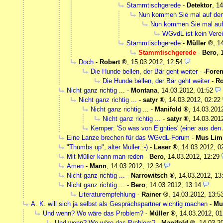
Stammtischgerede
-
Detektor
,
14
Nun kommen Sie mal auf de
Nun kommen Sie mal auf
WGvdL ist kein Verei
Stammtischgerede
-
Müller
,
1
Stammtischgerede
-
Bero
,
Doch
-
Robert
,
15.03.2012, 12:54
Die Hunde bellen, der Bär geht weiter
-
-Foren
Die Hunde bellen, der Bär geht weiter
-
Ro
Nicht ganz richtig ...
-
Montana
,
14.03.2012, 01:52
Nicht ganz richtig ...
-
satyr
,
14.03.2012, 02:22
Nicht ganz richtig ...
-
Manifold
,
14.03.201
Nicht ganz richtig ...
-
satyr
,
14.03.201
Kemper: 'So was von Eighties' (einer aus den 
Eine Lanze brechen für das WGvdL-Forum
-
Mus Lim
"Thumbs up", alter Müller :-)
-
Leser
,
14.03.2012, 0
Mit Müller kann man reden
-
Bero
,
14.03.2012, 12:29
Amen
-
Mann
,
14.03.2012, 12:34
Nicht ganz richtig ...
-
Narrowitsch
,
14.03.2012, 13
Nicht ganz richtig ...
-
Bero
,
14.03.2012, 13:14
Literaturempfehlung
-
Rainer
,
14.03.2012, 13:5
A. K. will sich ja selbst als Gesprächspartner wichtig machen
-
Mu
Und wenn? Wo wäre das Problem?
-
Müller
,
14.03.2012, 01
Und wenn? Wo wäre das Problem?
-
Manifold
,
14.03.2