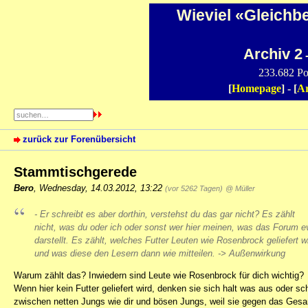
Wieviel «Gleichb
Archiv 2
-
233.682 Po
[
Homepage
] - [
Ar
zurück zur Forenübersicht
Stammtischgerede
Bero
,
Wednesday, 14.03.2012, 13:22
(vor 5262 Tagen)
@ Müller
- Er schreibt es aber dorthin, verstehst du das gar nicht? Es zählt
nicht, was du oder ich oder sonst wer hier meinen, was das Forum ev
darstellt. Es zählt, welches Futter Leuten wie Rosenbrock geliefert w
und was diese den Lesern dann wie mitteilen. -> Außenwirkung
Warum zählt das? Inwiedern sind Leute wie Rosenbrock für dich wichtig?
Wenn hier kein Futter geliefert wird, denken sie sich halt was aus oder 
zwischen netten Jungs wie dir und bösen Jungs, weil sie gegen das Gesam