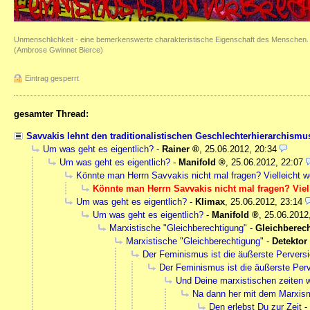
Unmenschlichkeit - eine bemerkenswerte charakteristische Eigenschaft des Menschen.
(Ambrose Gwinnet Bierce)
Eintrag gesperrt
gesamter Thread:
Savvakis lehnt den traditionalistischen Geschlechterhierarchism
Um was geht es eigentlich?
-
Rainer
,
25.06.2012, 20:34
Um was geht es eigentlich?
-
Manifold
,
25.06.2012, 22:07
Könnte man Herrn Savvakis nicht mal fragen? Vielleicht w
Könnte man Herrn Savvakis nicht mal fragen? Viell
Um was geht es eigentlich?
-
Klimax
,
25.06.2012, 23:14
Um was geht es eigentlich?
-
Manifold
,
25.06.2012
Marxistische "Gleichberechtigung"
-
Gleichberec
Marxistische "Gleichberechtigung"
-
Detektor
Der Feminismus ist die äußerste Perver
Der Feminismus ist die äußerste Per
Und Deine marxistischen zeiten w
Na dann her mit dem Marxis
Den erlebst Du zur Zeit
-