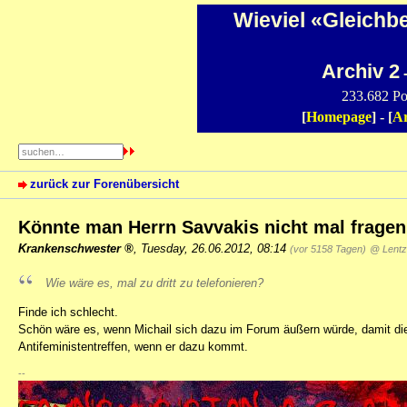
Wieviel «Gleichb
Archiv 2
-
233.682 Po
[
Homepage
] - [
Ar
zurück zur Forenübersicht
Könnte man Herrn Savvakis nicht mal fragen?
Krankenschwester
,
Tuesday, 26.06.2012, 08:14
(vor 5158 Tagen)
@ Lent
Wie wäre es, mal zu dritt zu telefonieren?
Finde ich schlecht.
Schön wäre es, wenn Michail sich dazu im Forum äußern würde, damit di
Antifeministentreffen, wenn er dazu kommt.
--