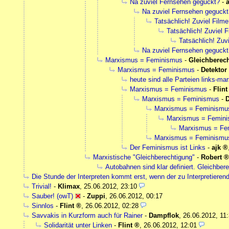
Na zuviel Fernsehen geguckt?
-
a
Na zuviel Fernsehen geguckt
Tatsächlich! Zuviel Film
Tatsächlich! Zuviel 
Tatsächlich! Zuv
Na zuviel Fernsehen geguckt
Marxismus = Feminismus
-
Gleichberec
Marxismus = Feminismus
-
Detektor
heute sind alle Parteien links-mar
Marxismus = Feminismus
-
Flint
Marxismus = Feminismus
-
D
Marxismus = Feminismu
Marxismus = Femin
Marxismus = Fe
Marxismus = Feminismu
Der Feminismus ist Links
-
ajk
Marxistische "Gleichberechtigung"
-
Robert
Autobahnen sind klar definiert. Gleichbere
Die Stunde der Interpreten kommt erst, wenn der zu Interpretieren
Trivial!
-
Klimax
,
25.06.2012, 23:10
Sauber! (owT)
-
Zuppi
,
26.06.2012, 00:17
Sinnlos
-
Flint
,
26.06.2012, 02:28
Savvakis in Kurzform auch für Rainer
-
Dampflok
,
26.06.2012, 11
Solidarität unter Linken
-
Flint
,
26.06.2012, 12:01