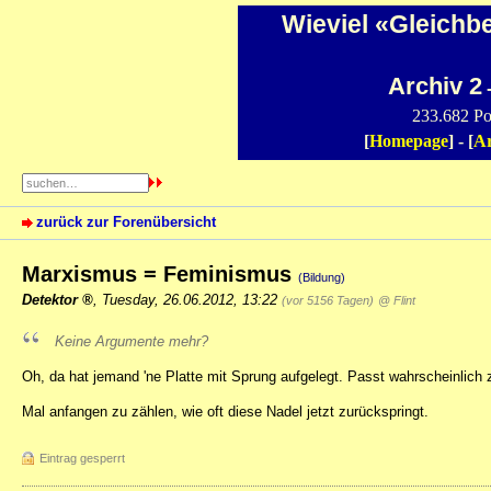
Wieviel «Gleichb
Archiv 2
-
233.682 Po
[
Homepage
] - [
Ar
zurück zur Forenübersicht
Marxismus = Feminismus
(Bildung)
Detektor
,
Tuesday, 26.06.2012, 13:22
(vor 5156 Tagen)
@ Flint
Keine Argumente mehr?
Oh, da hat jemand 'ne Platte mit Sprung aufgelegt. Passt wahrscheinlich 
Mal anfangen zu zählen, wie oft diese Nadel jetzt zurückspringt.
Eintrag gesperrt