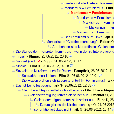
heute sind alle Parteien links-mar
Marxismus = Feminismus
-
Flint
Marxismus = Feminismus
Marxismus = Feminismu
Marxismus = Femin
Marxismus = Fe
Marxismus = Feminismu
Der Feminismus ist Links
-
ajk
Marxistische "Gleichberechtigung"
-
Robert
Autobahnen sind klar definiert. Gleichbere
Die Stunde der Interpreten kommt erst, wenn der zu Interpretieren
Trivial!
-
Klimax
,
25.06.2012, 23:10
Sauber! (owT)
-
Zuppi
,
26.06.2012, 00:17
Sinnlos
-
Flint
,
26.06.2012, 02:28
Savvakis in Kurzform auch für Rainer
-
Dampflok
,
26.06.2012, 11
Solidarität unter Linken
-
Flint
,
26.06.2012, 12:01
Die Frauen ordnen sich ja bereits unter! Im Feminismus!
-
ajk
Das ist keine festlegung
-
ajk
,
26.06.2012, 12:38
Gleichberechtigung rottet sich selber aus
-
Gleichberechtigu
Gleichberechtigung rottet sich selber aus
-
Detektor
,
26
Gleichberechtigung rottet sich selber aus
-
Flint
,
26
Darum gibt es die Kirche noch
-
ajk
,
26.06.2012
so funktioniert dass nicht
-
ajk
,
26.06.2012, 13:47