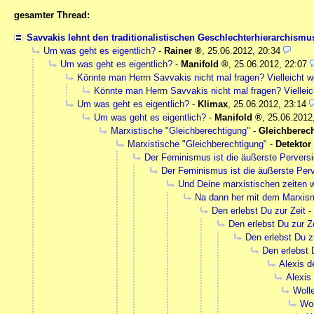
gesamter Thread:
Savvakis lehnt den traditionalistischen Geschlechterhierarchism
Um was geht es eigentlich?
-
Rainer
,
25.06.2012, 20:34
Um was geht es eigentlich?
-
Manifold
,
25.06.2012, 22:07
Könnte man Herrn Savvakis nicht mal fragen? Vielleicht w
Könnte man Herrn Savvakis nicht mal fragen? Vielleic
Um was geht es eigentlich?
-
Klimax
,
25.06.2012, 23:14
Um was geht es eigentlich?
-
Manifold
,
25.06.2012
Marxistische "Gleichberechtigung"
-
Gleichberec
Marxistische "Gleichberechtigung"
-
Detektor
Der Feminismus ist die äußerste Perver
Der Feminismus ist die äußerste Per
Und Deine marxistischen zeiten w
Na dann her mit dem Marxis
Den erlebst Du zur Zeit
-
Den erlebst Du zur Z
Den erlebst Du z
Den erlebst 
Alexis d
Alexis
Wolle
Wol