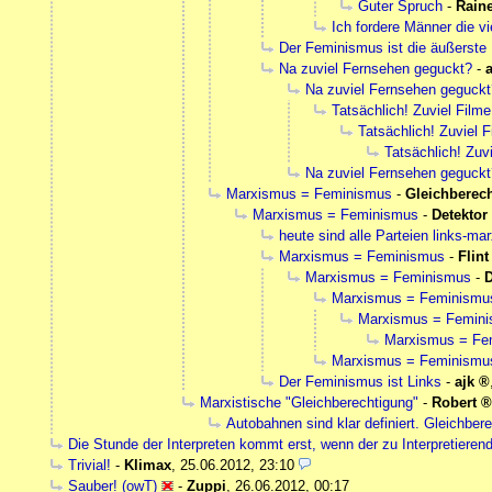
Guter Spruch
-
Rain
Ich fordere Männer die v
Der Feminismus ist die äußerste
Na zuviel Fernsehen geguckt?
-
a
Na zuviel Fernsehen geguckt
Tatsächlich! Zuviel Film
Tatsächlich! Zuviel 
Tatsächlich! Zuv
Na zuviel Fernsehen geguckt
Marxismus = Feminismus
-
Gleichberec
Marxismus = Feminismus
-
Detektor
heute sind alle Parteien links-mar
Marxismus = Feminismus
-
Flint
Marxismus = Feminismus
-
D
Marxismus = Feminismu
Marxismus = Femin
Marxismus = Fe
Marxismus = Feminismu
Der Feminismus ist Links
-
ajk
Marxistische "Gleichberechtigung"
-
Robert
Autobahnen sind klar definiert. Gleichbere
Die Stunde der Interpreten kommt erst, wenn der zu Interpretieren
Trivial!
-
Klimax
,
25.06.2012, 23:10
Sauber! (owT)
-
Zuppi
,
26.06.2012, 00:17