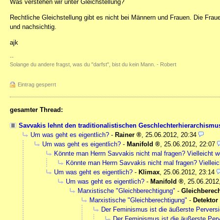
Was verstehen wir unter Gleichstellung?
Rechtliche Gleichstellung gibt es nicht bei Männern und Frauen. Die Fraue
und nachsichtig.
ajk
--
Solange du andere fragst, was du "darfst", bist du kein Mann. - Robert
Eintrag gesperrt
gesamter Thread:
Savvakis lehnt den traditionalistischen Geschlechterhierarchism
Um was geht es eigentlich?
-
Rainer
,
25.06.2012, 20:34
Um was geht es eigentlich?
-
Manifold
,
25.06.2012, 22:07
Könnte man Herrn Savvakis nicht mal fragen? Vielleicht w
Könnte man Herrn Savvakis nicht mal fragen? Vielleic
Um was geht es eigentlich?
-
Klimax
,
25.06.2012, 23:14
Um was geht es eigentlich?
-
Manifold
,
25.06.2012
Marxistische "Gleichberechtigung"
-
Gleichberec
Marxistische "Gleichberechtigung"
-
Detektor
Der Feminismus ist die äußerste Perver
Der Feminismus ist die äußerste Per