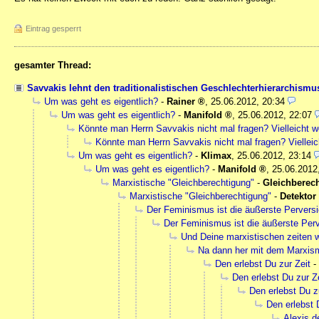
Eintrag gesperrt
gesamter Thread:
Savvakis lehnt den traditionalistischen Geschlechterhierarchism
Um was geht es eigentlich?
-
Rainer
,
25.06.2012, 20:34
Um was geht es eigentlich?
-
Manifold
,
25.06.2012, 22:07
Könnte man Herrn Savvakis nicht mal fragen? Vielleicht w
Könnte man Herrn Savvakis nicht mal fragen? Vielleic
Um was geht es eigentlich?
-
Klimax
,
25.06.2012, 23:14
Um was geht es eigentlich?
-
Manifold
,
25.06.2012
Marxistische "Gleichberechtigung"
-
Gleichberec
Marxistische "Gleichberechtigung"
-
Detektor
Der Feminismus ist die äußerste Perver
Der Feminismus ist die äußerste Per
Und Deine marxistischen zeiten w
Na dann her mit dem Marxis
Den erlebst Du zur Zeit
-
Den erlebst Du zur Z
Den erlebst Du z
Den erlebst 
Alexis d