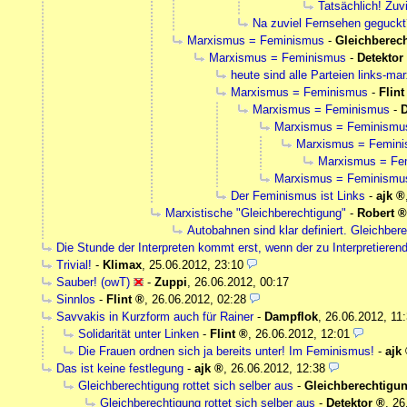
Tatsächlich! Zuv
Na zuviel Fernsehen geguckt
Marxismus = Feminismus
-
Gleichberec
Marxismus = Feminismus
-
Detektor
heute sind alle Parteien links-mar
Marxismus = Feminismus
-
Flint
Marxismus = Feminismus
-
D
Marxismus = Feminismu
Marxismus = Femin
Marxismus = Fe
Marxismus = Feminismu
Der Feminismus ist Links
-
ajk
Marxistische "Gleichberechtigung"
-
Robert
Autobahnen sind klar definiert. Gleichbere
Die Stunde der Interpreten kommt erst, wenn der zu Interpretieren
Trivial!
-
Klimax
,
25.06.2012, 23:10
Sauber! (owT)
-
Zuppi
,
26.06.2012, 00:17
Sinnlos
-
Flint
,
26.06.2012, 02:28
Savvakis in Kurzform auch für Rainer
-
Dampflok
,
26.06.2012, 11
Solidarität unter Linken
-
Flint
,
26.06.2012, 12:01
Die Frauen ordnen sich ja bereits unter! Im Feminismus!
-
ajk
Das ist keine festlegung
-
ajk
,
26.06.2012, 12:38
Gleichberechtigung rottet sich selber aus
-
Gleichberechtigu
Gleichberechtigung rottet sich selber aus
-
Detektor
,
26