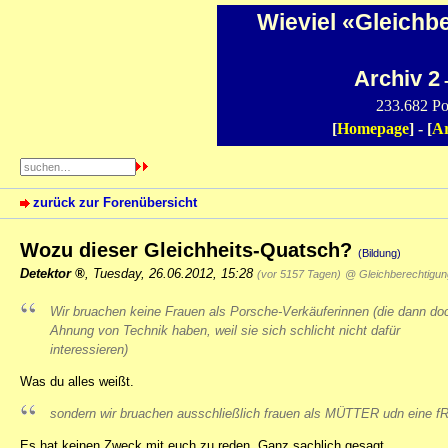
Wieviel «Gleichb
Archiv 2
-
233.682 Po
[
Homepage
] - [
Ar
zurück zur Forenübersicht
Wozu dieser Gleichheits-Quatsch?
(Bildung)
Detektor
,
Tuesday, 26.06.2012, 15:28
(vor 5157 Tagen)
@ Gleichberechtigu
Wir bruachen keine Frauen als Porsche-Verkäuferinnen (die dann do
Ahnung von Technik haben, weil sie sich schlicht nicht dafür
interessieren)
Was du alles weißt.
sondern wir bruachen ausschließlich frauen als MÜTTER udn eine fR
Es hat keinen Zweck mit euch zu reden. Ganz sachlich gesagt.