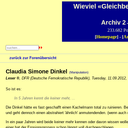
Wieviel «Gleichb
Archiv 2
-
233.682 Po
[
Homepage
] - [
Ar
zurück zur Forenübersicht
Claudia Simone Dinkel
(Manipulation)
Leser
,
DFR (Deutsche Femokratische Republik)
,
Tuesday, 11.09.2012,
So ist es:
In 5 Jahren kennt die keiner mehr, ...
Die Dinkel hätte es fast geschafft einen Kachelmann total zu ruinieren.
und geht dennoch einen abstrahiert 'ähnlich' anmutendenden. (wenn auch ni
In ein paar Jahren wird beide keiner mehr kennen oder davon wissen wolle
einer hat der Erosionsprozess schon längst voll durchgeschlagen.