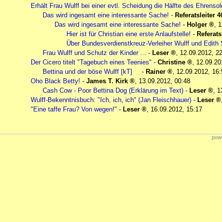
Erhält Frau Wulff bei einer evtl. Scheidung die Hälfte des Ehrenso
Das wird ingesamt eine interessante Sache!
-
Referatsleiter 4
Das wird ingesamt eine interessante Sache!
-
Holger
,
1
Hier ist für Christian eine erste Anlaufstelle!
-
Referats
Über Bundesverdienstkreuz-Verleiher Wulff und Edit
Frau Wulff und Schutz der Kinder ...
-
Leser
,
12.09.2012, 2
Der Cicero titelt "Tagebuch eines Teenies"
-
Christine
,
12.09.20
Bettina und der böse Wulff [kT]
-
Rainer
,
12.09.2012, 16:
Oho Black Betty!
-
James T. Kirk
,
13.09.2012, 00:48
Cash Cow - Poor Bettina Dog (Erklärung im Text)
-
Leser
,
1
Wulff-Bekenntnisbuch: "Ich, ich, ich" (Jan Fleischhauer)
-
Leser
"Eine taffe Frau? Von wegen!"
-
Leser
,
16.09.2012, 15:17
powe