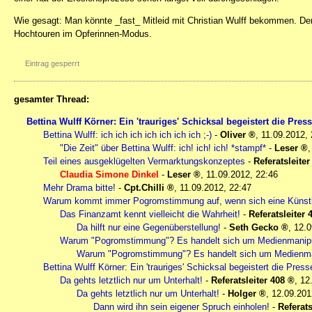
Wie gesagt: Man könnte _fast_ Mitleid mit Christian Wulff bekommen. Den
Hochtouren im Opferinnen-Modus.
Eintrag gesperrt
gesamter Thread:
Bettina Wulff Körner: Ein 'trauriges' Schicksal begeistert die Pres
Bettina Wulff: ich ich ich ich ich ich ich ;-)
-
Oliver
,
11.09.2012, 
"Die Zeit" über Bettina Wulff: ich! ich! ich! *stampf*
-
Leser
Teil eines ausgeklügelten Vermarktungskonzeptes
-
Referatsleiter
Claudia Simone Dinkel
-
Leser
,
11.09.2012, 22:46
Mehr Drama bitte!
-
Cpt.Chilli
,
11.09.2012, 22:47
Warum kommt immer Pogromstimmung auf, wenn sich eine Künstler
Das Finanzamt kennt vielleicht die Wahrheit!
-
Referatsleiter 
Da hilft nur eine Gegenüberstellung!
-
Seth Gecko
,
12.0
Warum "Pogromstimmung"? Es handelt sich um Medienmanipu
Warum "Pogromstimmung"? Es handelt sich um Medienman
Bettina Wulff Körner: Ein 'trauriges' Schicksal begeistert die Press
Da gehts letztlich nur um Unterhalt!
-
Referatsleiter 408
,
12
Da gehts letztlich nur um Unterhalt!
-
Holger
,
12.09.201
Dann wird ihn sein eigener Spruch einholen!
-
Referats