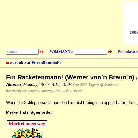
138898
WikiMANNia
Femokratie
zurück zur Forenübersicht
Ein Racketenmann! (Werner von`n Braun´n)
(
Alfonso
,
Monday, 29.07.2019, 19:04
(vor 2566 Tagen)
@ Manhood
bearbeitet von Alfonso, Monday, 29.07.2019, 19:22
Wenn die Schlepperschlampe den hier nicht reingeschleppert hätte, der 8-
Merkel hat mitgemordet!