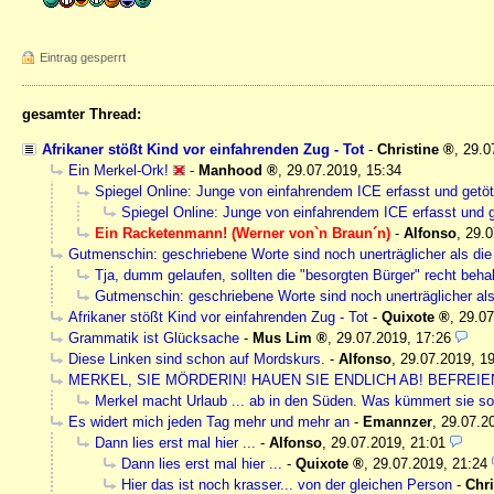
Eintrag gesperrt
gesamter Thread:
Afrikaner stößt Kind vor einfahrenden Zug - Tot
-
Christine
,
29.0
Ein Merkel-Ork!
-
Manhood
,
29.07.2019, 15:34
Spiegel Online: Junge von einfahrendem ICE erfasst und getöt
Spiegel Online: Junge von einfahrendem ICE erfasst und g
Ein Racketenmann! (Werner von`n Braun´n)
-
Alfonso
,
29.0
Gutmenschin: geschriebene Worte sind noch unerträglicher als die 
Tja, dumm gelaufen, sollten die "besorgten Bürger" recht behal
Gutmenschin: geschriebene Worte sind noch unerträglicher als 
Afrikaner stößt Kind vor einfahrenden Zug - Tot
-
Quixote
,
29.07
Grammatik ist Glücksache
-
Mus Lim
,
29.07.2019, 17:26
Diese Linken sind schon auf Mordskurs.
-
Alfonso
,
29.07.2019, 1
MERKEL, SIE MÖRDERIN! HAUEN SIE ENDLICH AB! BEFREIE
Merkel macht Urlaub ... ab in den Süden. Was kümmert sie so
Es widert mich jeden Tag mehr und mehr an
-
Emannzer
,
29.07.2
Dann lies erst mal hier ...
-
Alfonso
,
29.07.2019, 21:01
Dann lies erst mal hier ...
-
Quixote
,
29.07.2019, 21:24
Hier das ist noch krasser... von der gleichen Person
-
Chri