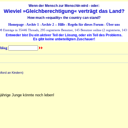
Wenn der Mensch zur MenschIn wird - oder:
Wieviel »Gleichberechtigung« verträgt das Land?
How much »equality« the country can stand?
Homepage
-
Archiv 1
-
Archiv 2
--
Hilfe
-
Regeln für dieses Forum
-
Über uns
 Einträge in 35446 Threads, 295 registrierte Benutzer, 145 Benutzer online (2 registrierte, 143 
Entweder bist Du ein aktiver Teil der Lösung, oder ein Teil des Problems.
Es gibt keine unbeteiligten Zuschauer!
blog
Mord an Kindern)
jährige Junge könnte noch leben!