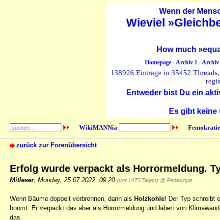
Wenn der Mensch
Wieviel »Gleichb
How much »equal
Homepage
-
Archiv 1
-
Archiv
138926 Einträge in 35452 Threads, 
regi
Entweder bist Du ein akti
Es gibt keine
WikiMANNia
Femokratie
zurück zur Forenübersicht
Erfolg wurde verpackt als Horrormeldung. Ty
Mitleser
,
Monday, 25.07.2022, 09:20
(vor 1475 Tagen)
@ Peneslope
Wenn Bäume doppelt verbrennen, dann als
Holzkohle
! Der Typ schreibt 
boomt. Er verpackt das aber als Horrormeldung und labert von Klimawandel
das.