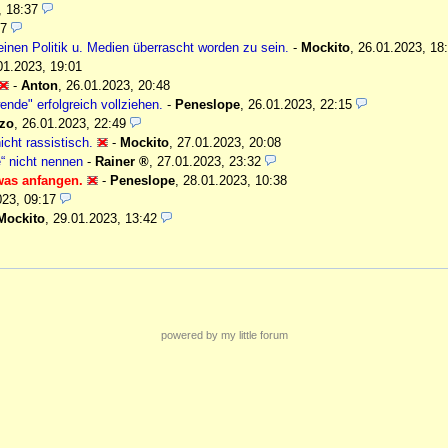
, 18:37
57
nen Politik u. Medien überrascht worden zu sein.
-
Mockito
,
26.01.2023, 18
01.2023, 19:01
-
Anton
,
26.01.2023, 20:48
ende" erfolgreich vollziehen.
-
Peneslope
,
26.01.2023, 22:15
tzo
,
26.01.2023, 22:49
icht rassistisch.
-
Mockito
,
27.01.2023, 20:08
“ nicht nennen
-
Rainer
,
27.01.2023, 23:32
twas anfangen.
-
Peneslope
,
28.01.2023, 10:38
023, 09:17
Mockito
,
29.01.2023, 13:42
powered by my little forum