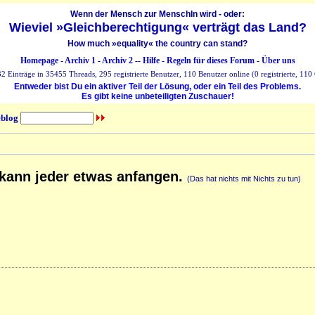
Wenn der Mensch zur MenschIn wird - oder:
Wieviel »Gleichberechtigung« verträgt das Land?
How much »equality« the country can stand?
Homepage
-
Archiv 1
-
Archiv 2
--
Hilfe
-
Regeln für dieses Forum
-
Über uns
 Einträge in 35455 Threads, 295 registrierte Benutzer, 110 Benutzer online (0 registrierte, 110 
Entweder bist Du ein aktiver Teil der Lösung, oder ein Teil des Problems.
Es gibt keine unbeteiligten Zuschauer!
blog
 kann jeder etwas anfangen.
(Das hat nichts mit Nichts zu tun)