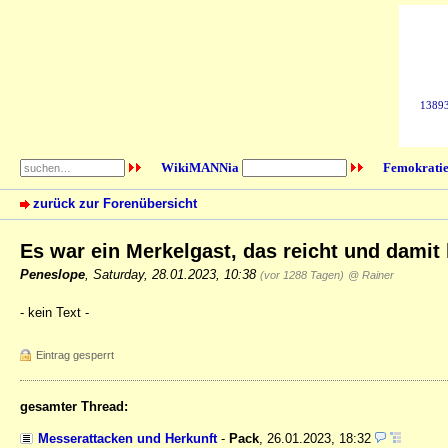
138932
WikiMANNia
Femokratie
zurück zur Forenübersicht
Es war ein Merkelgast, das reicht und damit
Peneslope
,
Saturday, 28.01.2023, 10:38
(vor 1288 Tagen)
@ Rainer
- kein Text -
Eintrag gesperrt
gesamter Thread:
Messerattacken und Herkunft
-
Pack
,
26.01.2023, 18:32