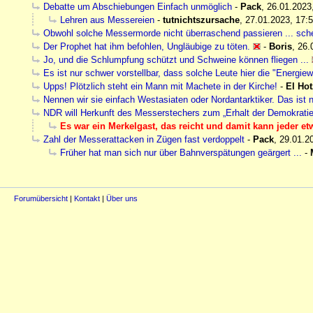
Debatte um Abschiebungen Einfach unmöglich
-
Pack
,
26.01.2023
Lehren aus Messereien
-
tutnichtszursache
,
27.01.2023, 17:
Obwohl solche Messermorde nicht überraschend passieren ... schei
Der Prophet hat ihm befohlen, Ungläubige zu töten.
-
Boris
,
26.
Jo, und die Schlumpfung schützt und Schweine können fliegen ...
Es ist nur schwer vorstellbar, dass solche Leute hier die "Energiew
Upps! Plötzlich steht ein Mann mit Machete in der Kirche!
-
El Ho
Nennen wir sie einfach Westasiaten oder Nordantarktiker. Das ist n
NDR will Herkunft des Messerstechers zum „Erhalt der Demokratie
Es war ein Merkelgast, das reicht und damit kann jeder e
Zahl der Messerattacken in Zügen fast verdoppelt
-
Pack
,
29.01.2
Früher hat man sich nur über Bahnverspätungen geärgert ...
-
Forumübersicht
|
Kontakt
|
Über uns