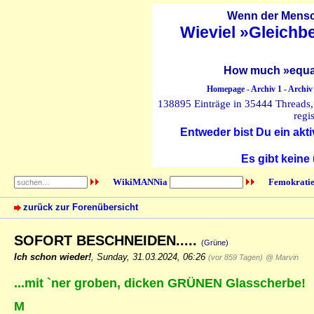
Wenn der Mensch
Wieviel »Gleichb
How much »equal
Homepage
-
Archiv 1
-
Archiv
138895 Einträge in 35444 Threads, 
regi
Entweder bist Du ein akti
Es gibt keine
WikiMANNia
Femokratie
zurück zur Forenübersicht
SOFORT BESCHNEIDEN.....
(Grüne)
Ich schon wieder!
,
Sunday, 31.03.2024, 06:26
(vor 859 Tagen)
@ Marvin
...mit `ner groben, dicken GRÜNEN Glasscherbe!
M