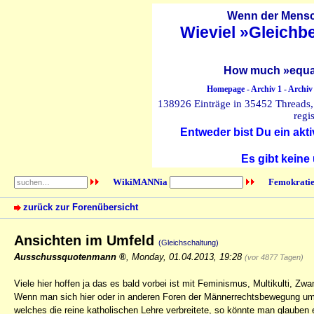
Wenn der Mensch
Wieviel »Gleichb
How much »equal
Homepage
-
Archiv 1
-
Archiv
138926 Einträge in 35452 Threads, 
regi
Entweder bist Du ein akti
Es gibt keine
WikiMANNia
Femokratie
zurück zur Forenübersicht
Ansichten im Umfeld
(Gleichschaltung)
Ausschussquotenmann
,
Monday, 01.04.2013, 19:28
(vor 4877 Tagen)
Viele hier hoffen ja das es bald vorbei ist mit Feminismus, Multikulti, 
Wenn man sich hier oder in anderen Foren der Männerrechtsbewegung um
welches die reine katholischen Lehre verbreitete, so könnte man glauben