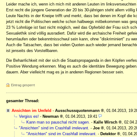
Leider mache ich, wenn ich mich mit anderen Leuten im linksverseuchten B
Erst recht die jüngere Generation der 20 bis 30-jährigen steht allem völl
Leute Nachts in der Kneipe trifft und merkt, dass bei denen im Kopf die k
jetzt nicht die Politischen welche schon halbwegs mitbekommen was gespi
23 % Lohnlüge ist fast nicht möglich, weil das Opferbild der Frau sich sch
Sexualethik sind völlig ausradiert. Dafür wird die archaische Freiheit gefe
herumlaufen oder bekenntnisschwul sein kann, ohne "diskriminiert" zu we
Auch die Tatsachen, dass bei vielen Quoten auch wieder jemand benachteil
ist jenseits des Vorstellbaren.
Die Beharrlichkeit mit der sich die Staatspropaganda in den Köpfen verfesti
Positive Wendung erkennen. Mag es auch die identitäre Bewegung geben. 
dauern. Aber vielleicht mag es ja in anderen Regionen besser sein.
Eintrag gesperrt
gesamter Thread:
Ansichten im Umfeld
-
Ausschussquotenmann
,
01.04.2013, 19:
Vergiss es!
-
Newman
,
01.04.2013, 19:41
Kann man so pauschal nicht sagen.
-
Kalle Wirsch
,
02.04.
"Ansichten" sind im Crashfall irrelevant.
-
Joe
,
01.04.2013, 20:2
"Ansichten" sind im Crashfall irrelevant.
-
Detektor
,
01.04.2