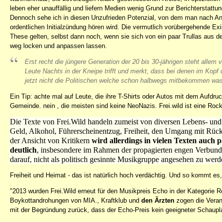
leben eher unauffällig und liefern Medien wenig Grund zur Berichterstattun
Dennoch sehe ich in diesen Unzufrieden Potenzial, von dem man nach Anr
ordentlichen Initialzündung hören wird. Die vermutlich vorübergehende Ex
These gelten, selbst dann noch, wenn sie sich von ein paar Trullas aus
weg locken und anpassen lassen.
Erst recht die jüngere Generation der 20 bis 30-jährigen steht allem
Leute Nachts in der Kneipe trifft und merkt, dass bei denen im Kopf 
jetzt nicht die Politischen welche schon halbwegs mitbekommen was 
Ein Tip: achte mal auf Leute, die ihre T-Shirts oder Autos mit dem Aufdr
Gemeinde. nein , die meisten sind keine NeoNazis. Frei.wild ist eine Rock
Die Texte von Frei.Wild handeln zumeist von diversen Lebens- und 
Geld, Alkohol, Führerscheinentzug, Freiheit, den Umgang mit Rü
der Ansicht von Kritikern
wird allerdings in vielen Texten auch p
deutlich
, insbesondere im Rahmen der propagierten engen Verbunden
darauf, nicht als politisch gesinnte Musikgruppe angesehen zu werd
Freiheit und Heimat - das ist natürlich hoch verdächtig. Und so kommt e
"2013 wurden Frei.Wild erneut für den Musikpreis Echo in der Kategorie R
Boykottandrohungen von MIA., Kraftklub und
den Ärzten
zogen die Veran
mit der Begründung zurück, dass der Echo-Preis kein geeigneter Schauplatz