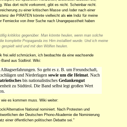
g. Was dort nicht vorkommt, gibt es nicht. Scheinbar nicht.
eicherung zu einer kritischen Masse und /oder nach einer
istenz der PIRATEN könnte vielleicht als
ein
Indiz für meine
 der Femiecke von ihrer Suche nach Unangepasstheit haben
 völlig kritiklos gegenüber. Man könnte heulen, wenn man solche
die komplette Propaganda ins Hirn installiert wurde. Und ich meine
gespielt wird und mit den Wölfen heulen.
uck frei.wild schmücken, ich beobachte da eine wachsende
-Band aus Südtirol. Wiki:
Alltagserfahrungen. So geht es z. B. um Freundschaft,
ckschlägen und Niederlagen
sowie um die Heimat
. Nach
atriotisches
bis nationalistisches
Gedankengut
heit zu Südtirol. Die Band selbst legt großen Wert
en.
s, wie es kommen muss. Wiki weiter:
ock/Alternative National nominiert. Nach Protesten und
twortlichen der Deutschen Phono-Akademie die Nominierung
 einer öffentlichen politischen Debatte sei."