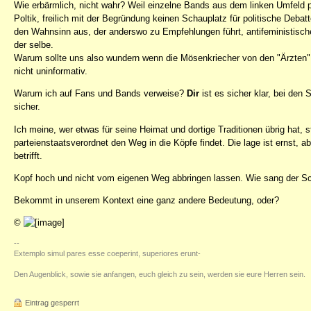
Wie erbärmlich, nicht wahr? Weil einzelne Bands aus dem linken Umfeld p
Poltik, freilich mit der Begründung keinen Schauplatz für politische Debatte
den Wahnsinn aus, der anderswo zu Empfehlungen führt, antifeministische
der selbe.
Warum sollte uns also wundern wenn die Mösenkriecher von den "Ärzten" 
nicht uninformativ.
Warum ich auf Fans und Bands verweise?
Dir
ist es sicher klar, bei den
sicher.
Ich meine, wer etwas für seine Heimat und dortige Traditionen übrig hat, s
parteienstaatsverordnet den Weg in die Köpfe findet. Die lage ist ernst, 
betrifft.
Kopf hoch und nicht vom eigenen Weg abbringen lassen. Wie sang der Schn
Bekommt in unserem Kontext eine ganz andere Bedeutung, oder?
©
--
Extemplo simul pares esse coeperint, superiores erunt-
Den Augenblick, sowie sie anfangen, euch gleich zu sein, werden sie eure Herren sein.
Eintrag gesperrt