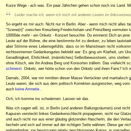
Kurze Wege - ach was. Ein paar Jährchen gehen schon noch ins Land. M
Leider mache ich, wenn ich mich mit anderen Leuten im linksverseuch
So ergeht es mir auch. Nicht nur in Berlin. Aber - wenn mich nicht alles tä
"Szene(n)" zwischen Kreuzberg-Friedrichshain und Prenzlberg vermuten lass
10000de mehr - ein Onkelz - Konzert besuchte. Du erinnerst Dich an jene
Leute auf der Bühne, die eine bestimmte Art zu denken, zu leben lautstark 
aber Stimme eines Lebensgefühls, dass so im Mainstream nicht vorkommt
rechtsextremen Gedankengutes beklebt war: Es ging um Klarheit, um Un
Geradlinigkeit, Ehrlichkeit, (männliches) Selbstbewusstsein, ums sterben
ohne Kitsch, wie ihn Andrea Berg und Konsorten trällern. Das vielleicht s
schmerzt
. Onkelz, wer hörte schon von den Onkelz und ihren Fans? Ic
Damals, 2004, war mir inmitten dieser Masse Verrückter und martialisch 
Leute waren, die sich aus dem politisch Korrekten ausgrenzten, weg vom
auch
keine Amnetie...
Och, ich komme ins schwärmen. Lassen wir das.
Was ich sagen will, ist, in Berlin (und anderen Ballungsräumen) sind nic
Kapuzen versteckt linkes Gedankenschlecht propagieren, nicht nur Glatz
und auch nicht nur aus einer gläubig glotzenden Hascherln, die den Verl
hecheln und sich auf immer auf der richtigen Seite wähnen. Diese gar nich
wahrnehmbar; sie bevorzugen relativ geschlossenen Kreise, in speziellen 