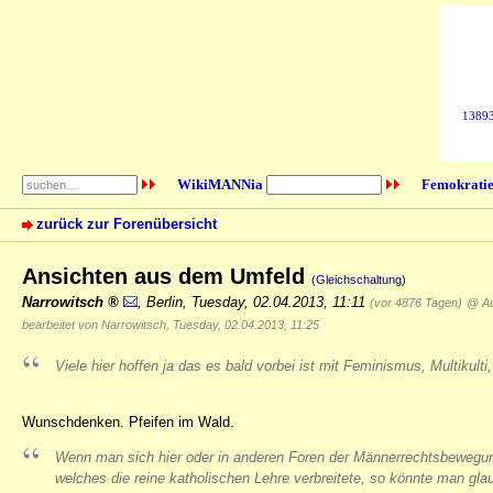
138931
WikiMANNia
Femokratie
zurück zur Forenübersicht
Ansichten aus dem Umfeld
(Gleichschaltung)
Narrowitsch
,
Berlin
,
Tuesday, 02.04.2013, 11:11
(vor 4876 Tagen)
@ A
bearbeitet von Narrowitsch, Tuesday, 02.04.2013, 11:25
Viele hier hoffen ja das es bald vorbei ist mit Feminismus, Multiku
Wunschdenken. Pfeifen im Wald.
Wenn man sich hier oder in anderen Foren der Männerrechtsbewegu
welches die reine katholischen Lehre verbreitete, so könnte man gl