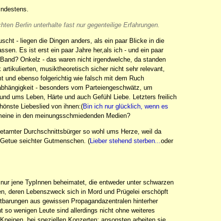
indestens.
ten Berlin unterhalte fast nur gegenteilige Erfahrungen.
uscht - liegen die Dingen anders, als ein paar Blicke in die
en. Es ist erst ein paar Jahre her,als ich - und ein paar
 Band? Onkelz - das waren nicht irgendwelche, da standen
artikulierten, musiktheoretisch sicher nicht sehr relevant,
 und ebenso folgerichtig wie falsch mit dem Ruch
abhängigkeit - besonders vom Parteiengeschwätz, um
 und ums Leben, Härte und auch Gefühl Liebe. Letzters freilich
chönste Liebeslied von ihnen:(
Bin ich nur glücklich, wenn es
h meine in den meinungsschmiedenden Medien?
getarnter Durchschnittsbürger so wohl ums Herze, weil da
 Getue seichter Gutmenschen. (
Lieber stehend sterben...
oder
ht nur jene TypInnen beheimatet, die entweder unter schwarzen
en, deren Lebenszweck sich in Mord und Prügelei erschöpft
autbarungen aus gewissen Propagandazentralen hinterher
t so wenigen Leute sind allerdings nicht ohne weiteres
Kneipen, bei speziellen Konzerten; ansonsten arbeiten sie,