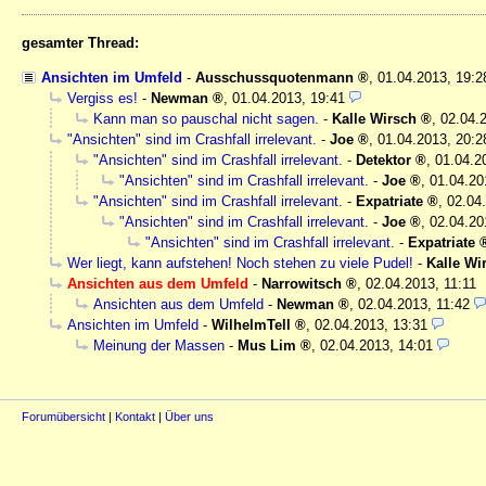
gesamter Thread:
Ansichten im Umfeld
-
Ausschussquotenmann
,
01.04.2013, 19:
Vergiss es!
-
Newman
,
01.04.2013, 19:41
Kann man so pauschal nicht sagen.
-
Kalle Wirsch
,
02.04.
"Ansichten" sind im Crashfall irrelevant.
-
Joe
,
01.04.2013, 20:2
"Ansichten" sind im Crashfall irrelevant.
-
Detektor
,
01.04.2
"Ansichten" sind im Crashfall irrelevant.
-
Joe
,
01.04.20
"Ansichten" sind im Crashfall irrelevant.
-
Expatriate
,
02.04
"Ansichten" sind im Crashfall irrelevant.
-
Joe
,
02.04.20
"Ansichten" sind im Crashfall irrelevant.
-
Expatriate
Wer liegt, kann aufstehen! Noch stehen zu viele Pudel!
-
Kalle Wi
Ansichten aus dem Umfeld
-
Narrowitsch
,
02.04.2013, 11:11
Ansichten aus dem Umfeld
-
Newman
,
02.04.2013, 11:42
Ansichten im Umfeld
-
WilhelmTell
,
02.04.2013, 13:31
Meinung der Massen
-
Mus Lim
,
02.04.2013, 14:01
Forumübersicht
|
Kontakt
|
Über uns