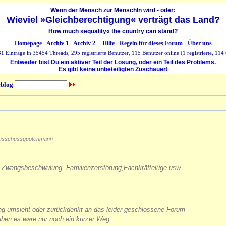
Wenn der Mensch zur MenschIn wird - oder:
Wieviel »Gleichberechtigung« verträgt das Land?
How much »equality« the country can stand?
Homepage
-
Archiv 1
-
Archiv 2
--
Hilfe
-
Regeln für dieses Forum
-
Über uns
 Einträge in 35454 Threads, 295 registrierte Benutzer, 115 Benutzer online (1 registrierte, 114 
Entweder bist Du ein aktiver Teil der Lösung, oder ein Teil des Problems.
Es gibt keine unbeteiligten Zuschauer!
blog
usschussquotenmann
lti, Zwangsbeschwulung, Familienzerstörung,Fachkräftelüge usw.
ng umsieht oder zurückdenkt an das leider geschlossene Forum
auben es wäre nur noch ein kurzer Weg.