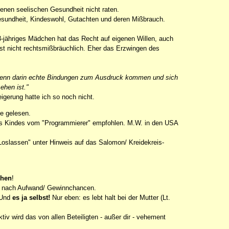
nen seelischen Gesundheit nicht raten.
esundheit, Kindeswohl, Gutachten und deren Mißbrauch.
3-jähriges Mädchen hat das Recht auf eigenen Willen, auch
ist nicht rechtsmißbräuchlich. Eher das Erzwingen des
, wenn darin echte Bindungen zum Ausdruck kommen und sich
ehen ist."
erung hatte ich so noch nicht.
le gelesen.
s Kindes vom "Programmierer" empfohlen. M.W. in den USA
oslassen" unter Hinweis auf das Salomon/ Kreidekreis-
ehen
!
e nach Aufwand/ Gewinnchancen.
. Und
es ja selbst!
Nur eben: es lebt halt bei der Mutter (Lt.
tiv wird das von allen Beteiligten - außer dir - vehement