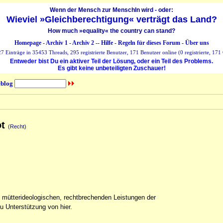
Wenn der Mensch zur MenschIn wird - oder:
Wieviel »Gleichberechtigung« verträgt das Land?
How much »equality« the country can stand?
Homepage
-
Archiv 1
-
Archiv 2
--
Hilfe
-
Regeln für dieses Forum
-
Über uns
 Einträge in 35453 Threads, 295 registrierte Benutzer, 171 Benutzer online (0 registrierte, 171 
Entweder bist Du ein aktiver Teil der Lösung, oder ein Teil des Problems.
Es gibt keine unbeteiligten Zuschauer!
blog
ot
(Recht)
d mütterideologischen, rechtbrechenden Leistungen der
du Unterstützung von hier.