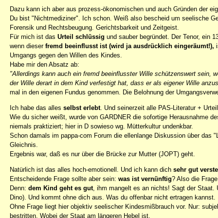
Dazu kann ich aber aus prozess-ökonomischen und auch Gründen der eige
Du bist "Nichtmediziner". Ich schon. Weiß also bescheid um seelische G
Forensik und Rechtsbeugung. Gerichtsbarkeit und Zeitgeist.
Für mich ist das
Urteil schlüssig
und sauber begründet. Der Tenor, ein 1
wenn dieser
fremd beeinflusst ist (wird ja ausdrücklich eingeräumt!),
Umgangs gegen den Willen des Kindes.
Habe mir den Absatz ab:
"Allerdings kann auch ein fremd beeinflusster Wille schützenswert sein
der Wille derart in dem Kind verfestigt hat, dass er als eigener Wille anzus
mal in den eigenen Fundus genommen. Die Belohnung der Umgangsverweig
Ich habe das alles
selbst erlebt
. Und seinerzeit alle PAS-Literatur + Urtei
Wie du sicher weißt, wurde von GARDNER die sofortige Herausnahme de
niemals praktiziert; hier in D sowieso wg. Mütterkultur undenkbar.
Schon damals im pappa-com Forum die ellenlange Diskussion über das "L
Gleichnis.
Ergebnis war, daß es nur über die Brücke zur Mutter (JOPT) geht.
Natürlich ist das alles hoch-emotionell. Und ich kann dich
sehr gut verst
Entscheidende Frage sollte aber sein:
was ist vernünftig
? Also die Frag
Denn:
dem Kind geht es gut
, ihm mangelt es an nichts! Sagt der Staat
Dino). Und kommt ohne dich aus. Was du offenbar nicht ertragen kannst.
Ohne Frage liegt hier objektiv seelischer Kindesmißbrauch vor. Nur: subjek
bestritten. Wobei der Staat am längeren Hebel ist.