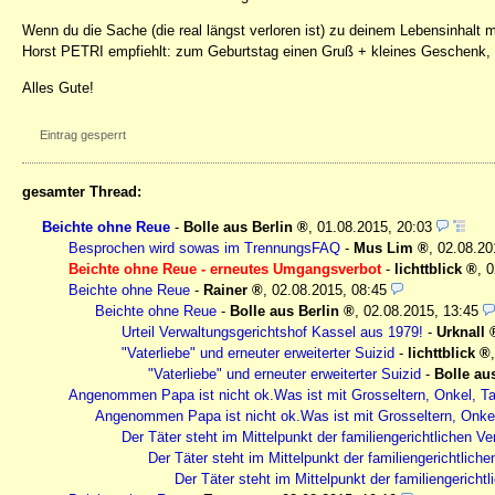
Wenn du die Sache (die real längst verloren ist) zu deinem Lebensinhalt m
Horst PETRI empfiehlt: zum Geburtstag einen Gruß + kleines Geschenk, b
Alles Gute!
Eintrag gesperrt
gesamter Thread:
Beichte ohne Reue
-
Bolle aus Berlin
,
01.08.2015, 20:03
Besprochen wird sowas im TrennungsFAQ
-
Mus Lim
,
02.08.20
Beichte ohne Reue - erneutes Umgangsverbot
-
lichttblick
,
0
Beichte ohne Reue
-
Rainer
,
02.08.2015, 08:45
Beichte ohne Reue
-
Bolle aus Berlin
,
02.08.2015, 13:45
Urteil Verwaltungsgerichtshof Kassel aus 1979!
-
Urknall
"Vaterliebe" und erneuter erweiterter Suizid
-
lichttblick
"Vaterliebe" und erneuter erweiterter Suizid
-
Bolle au
Angenommen Papa ist nicht ok.Was ist mit Grosseltern, Onkel, Tan
Angenommen Papa ist nicht ok.Was ist mit Grosseltern, Onkel,
Der Täter steht im Mittelpunkt der familiengerichtlichen Ve
Der Täter steht im Mittelpunkt der familiengerichtliche
Der Täter steht im Mittelpunkt der familiengerichtl