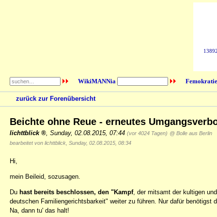
138927
WikiMANNia
Femokratie
zurück zur Forenübersicht
Beichte ohne Reue - erneutes Umgangsverb
lichttblick
,
Sunday, 02.08.2015, 07:44
(vor 4024 Tagen)
@ Bolle aus Berlin
bearbeitet von lichttblick, Sunday, 02.08.2015, 08:34
Hi,
mein Beileid, sozusagen.
Du
hast bereits beschlossen, den "Kampf
, der mitsamt der kultigen un
deutschen Familiengerichtsbarkeit" weiter zu führen. Nur dafür benötigst 
Na, dann tu' das halt!