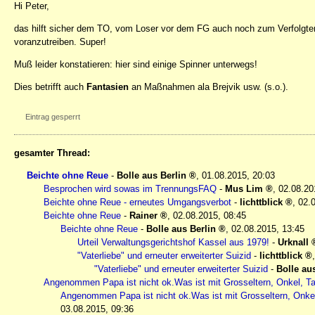
Hi Peter,
das hilft sicher dem TO, vom Loser vor dem FG auch noch zum Verfolgt
voranzutreiben. Super!
Muß leider konstatieren: hier sind einige Spinner unterwegs!
Dies betrifft auch
Fantasien
an Maßnahmen ala Brejvik usw. (s.o.).
Eintrag gesperrt
gesamter Thread:
Beichte ohne Reue
-
Bolle aus Berlin
,
01.08.2015, 20:03
Besprochen wird sowas im TrennungsFAQ
-
Mus Lim
,
02.08.20
Beichte ohne Reue - erneutes Umgangsverbot
-
lichttblick
,
02.
Beichte ohne Reue
-
Rainer
,
02.08.2015, 08:45
Beichte ohne Reue
-
Bolle aus Berlin
,
02.08.2015, 13:45
Urteil Verwaltungsgerichtshof Kassel aus 1979!
-
Urknall
"Vaterliebe" und erneuter erweiterter Suizid
-
lichttblick
"Vaterliebe" und erneuter erweiterter Suizid
-
Bolle au
Angenommen Papa ist nicht ok.Was ist mit Grosseltern, Onkel, Tan
Angenommen Papa ist nicht ok.Was ist mit Grosseltern, Onkel,
03.08.2015, 09:36