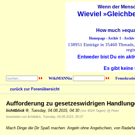
Wenn der Mensch
Wieviel »Gleichb
How much »equal
Homepage
-
Archiv 1
-
Archiv
138951 Einträge in 35460 Threads, 
regi
Entweder bist Du ein akti
Es gibt keine
WikiMANNia
Femokratie
zurück zur Forenübersicht
Aufforderung zu gesetzeswidrigen Handlun
lichttblick
,
Tuesday, 04.08.2015, 04:30
(vor 4024 Tagen)
@ Peter
bearbeitet von lichttblick, Tuesday, 04.08.2015, 05:07
Mach Dinge die Dir Spaß machen: Angeln ohne Angelschein, von Radarfal