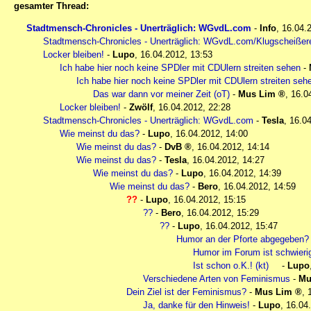
gesamter Thread:
Stadtmensch-Chronicles - Unerträglich: WGvdL.com
-
Info
,
16.04.
Stadtmensch-Chronicles - Unerträglich: WGvdL.com/Klugscheißer
Locker bleiben!
-
Lupo
,
16.04.2012, 13:53
Ich habe hier noch keine SPDler mit CDUlern streiten sehen
-
Ich habe hier noch keine SPDler mit CDUlern streiten seh
Das war dann vor meiner Zeit (oT)
-
Mus Lim
,
16.0
Locker bleiben!
-
Zwölf
,
16.04.2012, 22:28
Stadtmensch-Chronicles - Unerträglich: WGvdL.com
-
Tesla
,
16.04
Wie meinst du das?
-
Lupo
,
16.04.2012, 14:00
Wie meinst du das?
-
DvB
,
16.04.2012, 14:14
Wie meinst du das?
-
Tesla
,
16.04.2012, 14:27
Wie meinst du das?
-
Lupo
,
16.04.2012, 14:39
Wie meinst du das?
-
Bero
,
16.04.2012, 14:59
??
-
Lupo
,
16.04.2012, 15:15
??
-
Bero
,
16.04.2012, 15:29
??
-
Lupo
,
16.04.2012, 15:47
Humor an der Pforte abgegeben?
Humor im Forum ist schwieri
Ist schon o.K.! (kt)
-
Lupo
Verschiedene Arten von Feminismus
-
Mu
Dein Ziel ist der Feminismus?
-
Mus Lim
,
Ja, danke für den Hinweis!
-
Lupo
,
16.04