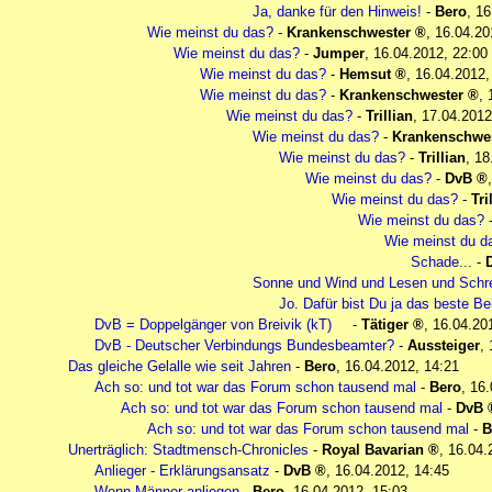
Ja, danke für den Hinweis!
-
Bero
,
16
Wie meinst du das?
-
Krankenschwester
,
16.04.20
Wie meinst du das?
-
Jumper
,
16.04.2012, 22:00
Wie meinst du das?
-
Hemsut
,
16.04.2012,
Wie meinst du das?
-
Krankenschwester
,
Wie meinst du das?
-
Trillian
,
17.04.2012
Wie meinst du das?
-
Krankenschwes
Wie meinst du das?
-
Trillian
,
18
Wie meinst du das?
-
DvB
Wie meinst du das?
-
Tri
Wie meinst du das?
Wie meinst du d
Schade...
-
Sonne und Wind und Lesen und Schre
Jo. Dafür bist Du ja das beste Bei
DvB = Doppelgänger von Breivik (kT)
-
Tätiger
,
16.04.20
DvB - Deutscher Verbindungs Bundesbeamter?
-
Aussteiger
,
Das gleiche Gelalle wie seit Jahren
-
Bero
,
16.04.2012, 14:21
Ach so: und tot war das Forum schon tausend mal
-
Bero
,
16.
Ach so: und tot war das Forum schon tausend mal
-
DvB
Ach so: und tot war das Forum schon tausend mal
-
B
Unerträglich: Stadtmensch-Chronicles
-
Royal Bavarian
,
16.04.
Anlieger - Erklärungsansatz
-
DvB
,
16.04.2012, 14:45
Wenn Männer anliegen
-
Bero
,
16.04.2012, 15:03