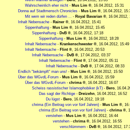
Wahrscheinlich eher nicht
-
Mus Lim
,
16.04.2012, 15:31
Donna auf Stadtmensch Chronicles
-
Mus Lim
,
16.04.2012, 15:
Mit wem wir reden dürfen ...
-
Royal Bavarian
,
16.04.2012, 
Inhalt Nebensache
-
Rainer
,
16.04.2012, 15:41
Sippenhaftung
-
Mus Lim
,
16.04.2012, 15:45
Sippenhaftung
-
DvB
,
16.04.2012, 17:18
Sippenhaftung
-
Mus Lim
,
16.04.2012, 18:28
Inhalt Nebensache
-
Krankenschwester
,
16.04.2012, 15:49
Inhalt Nebensache
-
Flint
,
16.04.2012, 20:53
Inhalt Nebensache
-
DvB
,
17.04.2012, 03:37
Inhalt Nebensache
-
Flint
,
17.04.2012, 05:11
Inhalt Nebensache
-
DvB
,
17.04.2012, 08:33
Endlich "bekämpft" man uns!
-
Mus Lim
,
16.04.2012, 15:50
Über das WGvdL-Forum
-
Mus Lim
,
16.04.2012, 15:59
Über das WGvdL-Forum
-
chrima
,
16.04.2012, 16:07
Scheiss rassistischer Islamophobiker (kT)
-
Bero
,
16.04.2
Das sagt der Richtige
-
Dreizehn
,
16.04.2012, 16:52
Du lügst
-
Bero
,
16.04.2012, 19:18
chrima (Ein Beitrag von vor fünf Jahren)
-
Mus Lim
,
16.
chrima (Ein Beitrag von vor fünf Jahren)
-
chrima
,
verstehen
-
Mus Lim
,
16.04.2012, 16:44
verstehen
-
chrima
,
16.04.2012, 16:55
verschlümmern
-
DvB
,
16.04.2012, 17: