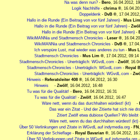
Na was denn nun?
-
Bero
,
16.04.2012, 19
Logik Nachhilfe
-
chrima
,
16.04.20
Doppeldenk
-
DvB
,
17.04.2012
Hallo in die Runde (Ein Beitrag von vor fünf Jahren)
-
Mus Li
Hallo in die Runde (Ein Beitrag von vor fünf Jahren)
-
Zwöl
Hallo in die Runde (Ein Beitrag von vor fünf Jahren)
-
WikiMANNia und Stadtmensch Chronicles
-
Leser
,
16.04.20
WikiMANNia und Stadtmensch Chronicles
-
DvB
,
17.04
Ich verspüre Lust, mal wieder was anderes zu tun
-
Mus 
Stadtmensch Chronicles
-
Mus Lim
,
17.04.2012, 09:14
Stadtmensch-Chronicles - Unerträglich: WGvdL.com
-
Zwölf
,
16.0
Stadtmensch-Chronicles - Unerträglich: WGvdL.com
-
Royal B
Stadtmensch-Chronicles - Unerträglich: WGvdL.com
-
Zwö
Hinweis
-
Referatsleiter 408
,
16.04.2012, 16:30
Hinweis
-
Zwölf
,
16.04.2012, 16:48
Tu was für die Qualität!
-
Bero
,
16.04.2012, 16:31
Tu was für die Qualität!
-
Zwölf
,
16.04.2012, 16:47
Wäre nett, wenn du das durchhalten würdest! (kt)
-
Das war ein Zitat - Und der Zitierte hat sich nie dra
Zitiert Zwölf etwa dubiose Quellen? Wo bleibt
Wäre nett, wenn du das durchhalten würdest! (kt)
Über 50 Verlinkungen und Zitate in WGvdL auf indymedia.org
-
FN
Erklärung der Schieflage
-
Royal Bavarian
,
16.04.2012, 16:
Über 50 Verlinkungen und Zitate in WGvdL auf indymedia.org