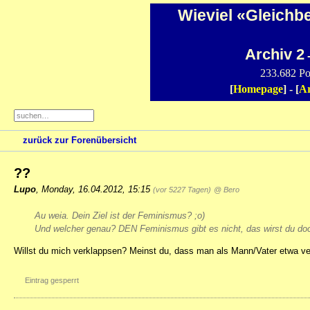
Wieviel «Gleichb
Archiv 2
-
233.682 Po
[
Homepage
] - [
Ar
zurück zur Forenübersicht
??
Lupo
,
Monday, 16.04.2012, 15:15
(vor 5227 Tagen)
@ Bero
Au weia. Dein Ziel ist der Feminismus? ;o)
Und welcher genau? DEN Feminismus gibt es nicht, das wirst du do
Willst du mich verklappsen? Meinst du, dass man als Mann/Vater etwa 
Eintrag gesperrt