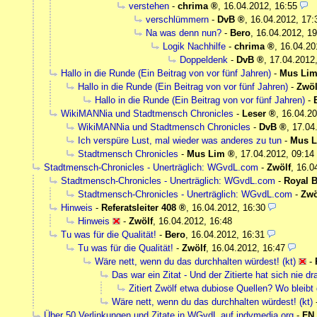
verstehen
-
chrima
,
16.04.2012, 16:55
verschlümmern
-
DvB
,
16.04.2012, 17:
Na was denn nun?
-
Bero
,
16.04.2012, 19
Logik Nachhilfe
-
chrima
,
16.04.20
Doppeldenk
-
DvB
,
17.04.2012
Hallo in die Runde (Ein Beitrag von vor fünf Jahren)
-
Mus Li
Hallo in die Runde (Ein Beitrag von vor fünf Jahren)
-
Zwöl
Hallo in die Runde (Ein Beitrag von vor fünf Jahren)
-
WikiMANNia und Stadtmensch Chronicles
-
Leser
,
16.04.20
WikiMANNia und Stadtmensch Chronicles
-
DvB
,
17.04
Ich verspüre Lust, mal wieder was anderes zu tun
-
Mus 
Stadtmensch Chronicles
-
Mus Lim
,
17.04.2012, 09:14
Stadtmensch-Chronicles - Unerträglich: WGvdL.com
-
Zwölf
,
16.0
Stadtmensch-Chronicles - Unerträglich: WGvdL.com
-
Royal B
Stadtmensch-Chronicles - Unerträglich: WGvdL.com
-
Zwö
Hinweis
-
Referatsleiter 408
,
16.04.2012, 16:30
Hinweis
-
Zwölf
,
16.04.2012, 16:48
Tu was für die Qualität!
-
Bero
,
16.04.2012, 16:31
Tu was für die Qualität!
-
Zwölf
,
16.04.2012, 16:47
Wäre nett, wenn du das durchhalten würdest! (kt)
-
Das war ein Zitat - Und der Zitierte hat sich nie dra
Zitiert Zwölf etwa dubiose Quellen? Wo bleibt
Wäre nett, wenn du das durchhalten würdest! (kt)
Über 50 Verlinkungen und Zitate in WGvdL auf indymedia.org
-
FN