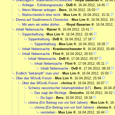
Unerträglich: Stadtmensch-Chronicles
-
Royal Bavarian
,
16.04.
Anlieger - Erklärungsansatz
-
DvB
,
16.04.2012, 14:45
Wenn Männer anliegen
-
Bero
,
16.04.2012, 15:03
Wahrscheinlich eher nicht
-
Mus Lim
,
16.04.2012, 15:31
Donna auf Stadtmensch Chronicles
-
Mus Lim
,
16.04.2012, 15:
Mit wem wir reden dürfen ...
-
Royal Bavarian
,
16.04.2012, 
Inhalt Nebensache
-
Rainer
,
16.04.2012, 15:41
Sippenhaftung
-
Mus Lim
,
16.04.2012, 15:45
Sippenhaftung
-
DvB
,
16.04.2012, 17:18
Sippenhaftung
-
Mus Lim
,
16.04.2012, 18:28
Inhalt Nebensache
-
Krankenschwester
,
16.04.2012, 15:49
Inhalt Nebensache
-
Flint
,
16.04.2012, 20:53
Inhalt Nebensache
-
DvB
,
17.04.2012, 03:37
Inhalt Nebensache
-
Flint
,
17.04.2012, 05:11
Inhalt Nebensache
-
DvB
,
17.04.2012, 08:33
Endlich "bekämpft" man uns!
-
Mus Lim
,
16.04.2012, 15:50
Über das WGvdL-Forum
-
Mus Lim
,
16.04.2012, 15:59
Über das WGvdL-Forum
-
chrima
,
16.04.2012, 16:07
Scheiss rassistischer Islamophobiker (kT)
-
Bero
,
16.04.2
Das sagt der Richtige
-
Dreizehn
,
16.04.2012, 16:52
Du lügst
-
Bero
,
16.04.2012, 19:18
chrima (Ein Beitrag von vor fünf Jahren)
-
Mus Lim
,
16.
chrima (Ein Beitrag von vor fünf Jahren)
-
chrima
,
verstehen
-
Mus Lim
,
16.04.2012, 16:44