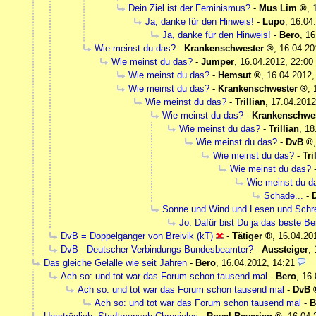
Dein Ziel ist der Feminismus?
-
Mus Lim
,
Ja, danke für den Hinweis!
-
Lupo
,
16.04
Ja, danke für den Hinweis!
-
Bero
,
16
Wie meinst du das?
-
Krankenschwester
,
16.04.20
Wie meinst du das?
-
Jumper
,
16.04.2012, 22:00
Wie meinst du das?
-
Hemsut
,
16.04.2012,
Wie meinst du das?
-
Krankenschwester
,
Wie meinst du das?
-
Trillian
,
17.04.2012
Wie meinst du das?
-
Krankenschwes
Wie meinst du das?
-
Trillian
,
18
Wie meinst du das?
-
DvB
Wie meinst du das?
-
Tri
Wie meinst du das?
Wie meinst du d
Schade...
-
Sonne und Wind und Lesen und Schre
Jo. Dafür bist Du ja das beste Bei
DvB = Doppelgänger von Breivik (kT)
-
Tätiger
,
16.04.20
DvB - Deutscher Verbindungs Bundesbeamter?
-
Aussteiger
,
Das gleiche Gelalle wie seit Jahren
-
Bero
,
16.04.2012, 14:21
Ach so: und tot war das Forum schon tausend mal
-
Bero
,
16.
Ach so: und tot war das Forum schon tausend mal
-
DvB
Ach so: und tot war das Forum schon tausend mal
-
B