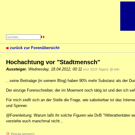
zurück zur Forenübersicht
Hochachtung vor "Stadtmensch"
Aussteiger
,
Wednesday, 18.04.2012, 00:11
(vor 5223 Tagen)
@ Info
...seine Beitraäge (in seinem Blog) haben 90% mehr Substanz als der Dur
Der einzige Forenschreiber, der im Moement noch tätig ist und den ich se
Für mich stellt sich an der Stelle die Frage, wie sabotierbar ist das Inter
und Spinner.
@Forenleitung: Warum laßt ihr solche Figuren wie DvB "Hitlerattentäter w
verstehe euch manchmal nicht...
Eintrag gesperrt