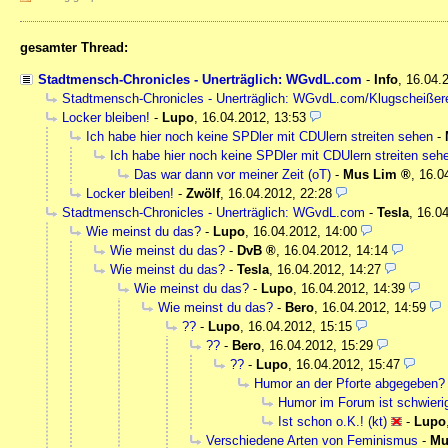
gesamter Thread:
Stadtmensch-Chronicles - Unerträglich: WGvdL.com
-
Info
,
16.04.
Stadtmensch-Chronicles - Unerträglich: WGvdL.com/Klugscheißer
Locker bleiben!
-
Lupo
,
16.04.2012, 13:53
Ich habe hier noch keine SPDler mit CDUlern streiten sehen
-
Ich habe hier noch keine SPDler mit CDUlern streiten seh
Das war dann vor meiner Zeit (oT)
-
Mus Lim
,
16.0
Locker bleiben!
-
Zwölf
,
16.04.2012, 22:28
Stadtmensch-Chronicles - Unerträglich: WGvdL.com
-
Tesla
,
16.04
Wie meinst du das?
-
Lupo
,
16.04.2012, 14:00
Wie meinst du das?
-
DvB
,
16.04.2012, 14:14
Wie meinst du das?
-
Tesla
,
16.04.2012, 14:27
Wie meinst du das?
-
Lupo
,
16.04.2012, 14:39
Wie meinst du das?
-
Bero
,
16.04.2012, 14:59
??
-
Lupo
,
16.04.2012, 15:15
??
-
Bero
,
16.04.2012, 15:29
??
-
Lupo
,
16.04.2012, 15:47
Humor an der Pforte abgegeben?
Humor im Forum ist schwieri
Ist schon o.K.! (kt)
-
Lupo
Verschiedene Arten von Feminismus
-
Mu