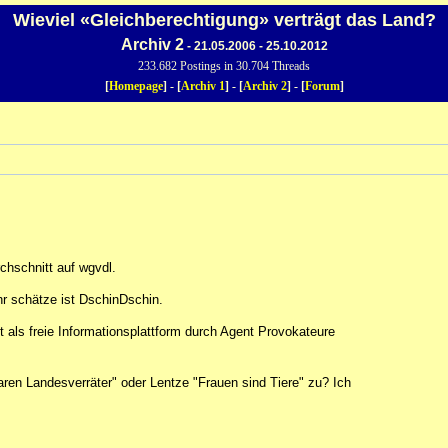
Wieviel «Gleichberechtigung» verträgt das Land?
Archiv 2
- 21.05.2006 - 25.10.2012
233.682 Postings in 30.704 Threads
[
Homepage
] - [
Archiv 1
] - [
Archiv 2
] - [
Forum
]
chschnitt auf wgvdl.
hr schätze ist DschinDschin.
net als freie Informationsplattform durch Agent Provokateure
aren Landesverräter" oder Lentze "Frauen sind Tiere" zu? Ich