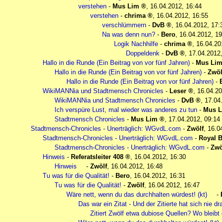
verstehen
-
Mus Lim
,
16.04.2012, 16:44
verstehen
-
chrima
,
16.04.2012, 16:55
verschlümmern
-
DvB
,
16.04.2012, 17:
Na was denn nun?
-
Bero
,
16.04.2012, 19
Logik Nachhilfe
-
chrima
,
16.04.20
Doppeldenk
-
DvB
,
17.04.2012
Hallo in die Runde (Ein Beitrag von vor fünf Jahren)
-
Mus Li
Hallo in die Runde (Ein Beitrag von vor fünf Jahren)
-
Zwöl
Hallo in die Runde (Ein Beitrag von vor fünf Jahren)
-
WikiMANNia und Stadtmensch Chronicles
-
Leser
,
16.04.20
WikiMANNia und Stadtmensch Chronicles
-
DvB
,
17.04
Ich verspüre Lust, mal wieder was anderes zu tun
-
Mus 
Stadtmensch Chronicles
-
Mus Lim
,
17.04.2012, 09:14
Stadtmensch-Chronicles - Unerträglich: WGvdL.com
-
Zwölf
,
16.0
Stadtmensch-Chronicles - Unerträglich: WGvdL.com
-
Royal B
Stadtmensch-Chronicles - Unerträglich: WGvdL.com
-
Zwö
Hinweis
-
Referatsleiter 408
,
16.04.2012, 16:30
Hinweis
-
Zwölf
,
16.04.2012, 16:48
Tu was für die Qualität!
-
Bero
,
16.04.2012, 16:31
Tu was für die Qualität!
-
Zwölf
,
16.04.2012, 16:47
Wäre nett, wenn du das durchhalten würdest! (kt)
-
Das war ein Zitat - Und der Zitierte hat sich nie dra
Zitiert Zwölf etwa dubiose Quellen? Wo bleibt