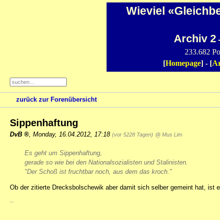
Wieviel «Gleichb
Archiv 2
-
233.682 Po
[
Homepage
] - [
Ar
zurück zur Forenübersicht
Sippenhaftung
DvB
,
Monday, 16.04.2012, 17:18
(vor 5228 Tagen)
@ Mus Lim
Es geht um Sippenhaftung,
gerade so wie bei den Nationalsozialisten und Stalinisten.
"Der Schoß ist fruchtbar noch, aus dem das kroch."
Ob der zitierte Drecksbolschewik aber damit sich selber gemeint hat, ist 
--