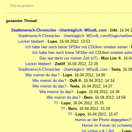
Eintrag gesperrt
gesamter Thread:
Stadtmensch-Chronicles - Unerträglich: WGvdL.com
-
Info
,
16.04.
Stadtmensch-Chronicles - Unerträglich: WGvdL.com/Klugscheißer
Locker bleiben!
-
Lupo
,
16.04.2012, 13:53
Ich habe hier noch keine SPDler mit CDUlern streiten sehen
-
Ich habe hier noch keine SPDler mit CDUlern streiten seh
Das war dann vor meiner Zeit (oT)
-
Mus Lim
,
16.0
Locker bleiben!
-
Zwölf
,
16.04.2012, 22:28
Stadtmensch-Chronicles - Unerträglich: WGvdL.com
-
Tesla
,
16.04
Wie meinst du das?
-
Lupo
,
16.04.2012, 14:00
Wie meinst du das?
-
DvB
,
16.04.2012, 14:14
Wie meinst du das?
-
Tesla
,
16.04.2012, 14:27
Wie meinst du das?
-
Lupo
,
16.04.2012, 14:39
Wie meinst du das?
-
Bero
,
16.04.2012, 14:59
??
-
Lupo
,
16.04.2012, 15:15
??
-
Bero
,
16.04.2012, 15:29
??
-
Lupo
,
16.04.2012, 15:47
Humor an der Pforte abgegeben?
Humor im Forum ist schwieri
Ist schon o.K.! (kt)
-
Lupo