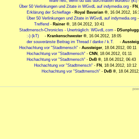
Wäre nett, wenn du das durchhalten würdest! (kt)
Über 50 Verlinkungen und Zitate in WGvdL auf indymedia.org
-
FN
Erklärung der Schieflage
-
Royal Bavarian
,
16.04.2012, 16:
Über 50 Verlinkungen und Zitate in WGvdL auf indymedia.org
Treffend
-
Rainer
,
18.04.2012, 10:41
Stadtmensch-Chronicles - Unerträglich: WGvdL.com
-
DSunplugg
:-) (kT)
-
Krankenschwester
,
16.04.2012, 18:05
der souveränste Beitrag im Thread / danke / k.T.
-
Aussteig
Hochachtung vor "Stadtmensch"
-
Aussteiger
,
18.04.2012, 00:11
Hochachtung vor "Stadtmensch"
-
CNN
,
18.04.2012, 01:11
Hochachtung vor "Stadtmensch"
-
DvB
,
18.04.2012, 06:43
Hochachtung vor "Stadtmensch"
-
FN
,
18.04.2012, 10:12
Hochachtung vor "Stadtmensch"
-
DvB
,
18.04.2012
powe