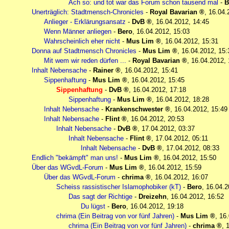
Ach so: und tot war das Forum schon tausend mal
-
B
Unerträglich: Stadtmensch-Chronicles
-
Royal Bavarian
,
16.04.
Anlieger - Erklärungsansatz
-
DvB
,
16.04.2012, 14:45
Wenn Männer anliegen
-
Bero
,
16.04.2012, 15:03
Wahrscheinlich eher nicht
-
Mus Lim
,
16.04.2012, 15:31
Donna auf Stadtmensch Chronicles
-
Mus Lim
,
16.04.2012, 15:
Mit wem wir reden dürfen ...
-
Royal Bavarian
,
16.04.2012, 
Inhalt Nebensache
-
Rainer
,
16.04.2012, 15:41
Sippenhaftung
-
Mus Lim
,
16.04.2012, 15:45
Sippenhaftung
-
DvB
,
16.04.2012, 17:18
Sippenhaftung
-
Mus Lim
,
16.04.2012, 18:28
Inhalt Nebensache
-
Krankenschwester
,
16.04.2012, 15:49
Inhalt Nebensache
-
Flint
,
16.04.2012, 20:53
Inhalt Nebensache
-
DvB
,
17.04.2012, 03:37
Inhalt Nebensache
-
Flint
,
17.04.2012, 05:11
Inhalt Nebensache
-
DvB
,
17.04.2012, 08:33
Endlich "bekämpft" man uns!
-
Mus Lim
,
16.04.2012, 15:50
Über das WGvdL-Forum
-
Mus Lim
,
16.04.2012, 15:59
Über das WGvdL-Forum
-
chrima
,
16.04.2012, 16:07
Scheiss rassistischer Islamophobiker (kT)
-
Bero
,
16.04.2
Das sagt der Richtige
-
Dreizehn
,
16.04.2012, 16:52
Du lügst
-
Bero
,
16.04.2012, 19:18
chrima (Ein Beitrag von vor fünf Jahren)
-
Mus Lim
,
16.
chrima (Ein Beitrag von vor fünf Jahren)
-
chrima
,