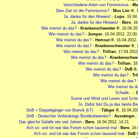
Verschiedene Arten von Feminismus
-
Mu
Dein Ziel ist der Feminismus?
-
Mus Lim
,
Ja, danke für den Hinweis!
-
Lupo
,
16.04
Ja, danke für den Hinweis!
-
Bero
,
16
Wie meinst du das?
-
Krankenschwester
,
16.04.20
Wie meinst du das?
-
Jumper
,
16.04.2012, 22:00
Wie meinst du das?
-
Hemsut
,
16.04.2012,
Wie meinst du das?
-
Krankenschwester
,
Wie meinst du das?
-
Trillian
,
17.04.2012
Wie meinst du das?
-
Krankenschwes
Wie meinst du das?
-
Trillian
,
18
Wie meinst du das?
-
DvB
Wie meinst du das?
-
Tri
Wie meinst du das?
Wie meinst du d
Schade...
-
Sonne und Wind und Lesen und Schre
Jo. Dafür bist Du ja das beste Bei
DvB = Doppelgänger von Breivik (kT)
-
Tätiger
,
16.04.20
DvB - Deutscher Verbindungs Bundesbeamter?
-
Aussteiger
,
Das gleiche Gelalle wie seit Jahren
-
Bero
,
16.04.2012, 14:21
Ach so: und tot war das Forum schon tausend mal
-
Bero
,
16.
Ach so: und tot war das Forum schon tausend mal
-
DvB