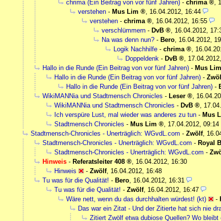
chrima (Ein Beitrag von vor fünf Jahren)
-
chrima
,
verstehen
-
Mus Lim
,
16.04.2012, 16:44
verstehen
-
chrima
,
16.04.2012, 16:55
verschlümmern
-
DvB
,
16.04.2012, 17:
Na was denn nun?
-
Bero
,
16.04.2012, 19
Logik Nachhilfe
-
chrima
,
16.04.20
Doppeldenk
-
DvB
,
17.04.2012
Hallo in die Runde (Ein Beitrag von vor fünf Jahren)
-
Mus Li
Hallo in die Runde (Ein Beitrag von vor fünf Jahren)
-
Zwöl
Hallo in die Runde (Ein Beitrag von vor fünf Jahren)
-
WikiMANNia und Stadtmensch Chronicles
-
Leser
,
16.04.20
WikiMANNia und Stadtmensch Chronicles
-
DvB
,
17.04
Ich verspüre Lust, mal wieder was anderes zu tun
-
Mus 
Stadtmensch Chronicles
-
Mus Lim
,
17.04.2012, 09:14
Stadtmensch-Chronicles - Unerträglich: WGvdL.com
-
Zwölf
,
16.0
Stadtmensch-Chronicles - Unerträglich: WGvdL.com
-
Royal B
Stadtmensch-Chronicles - Unerträglich: WGvdL.com
-
Zwö
Hinweis
-
Referatsleiter 408
,
16.04.2012, 16:30
Hinweis
-
Zwölf
,
16.04.2012, 16:48
Tu was für die Qualität!
-
Bero
,
16.04.2012, 16:31
Tu was für die Qualität!
-
Zwölf
,
16.04.2012, 16:47
Wäre nett, wenn du das durchhalten würdest! (kt)
-
Das war ein Zitat - Und der Zitierte hat sich nie dra
Zitiert Zwölf etwa dubiose Quellen? Wo bleibt