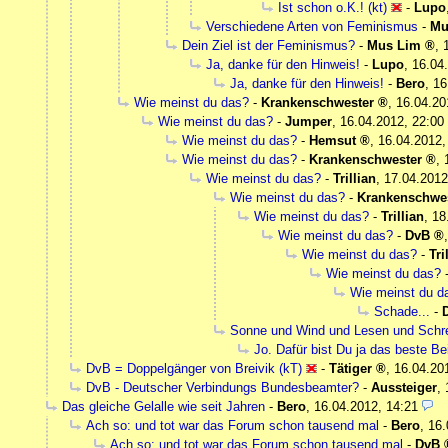
Ist schon o.K.! (kt)
-
Lupo
Verschiedene Arten von Feminismus
-
Mu
Dein Ziel ist der Feminismus?
-
Mus Lim
,
Ja, danke für den Hinweis!
-
Lupo
,
16.04
Ja, danke für den Hinweis!
-
Bero
,
16
Wie meinst du das?
-
Krankenschwester
,
16.04.20
Wie meinst du das?
-
Jumper
,
16.04.2012, 22:00
Wie meinst du das?
-
Hemsut
,
16.04.2012,
Wie meinst du das?
-
Krankenschwester
,
Wie meinst du das?
-
Trillian
,
17.04.2012
Wie meinst du das?
-
Krankenschwes
Wie meinst du das?
-
Trillian
,
18
Wie meinst du das?
-
DvB
Wie meinst du das?
-
Tri
Wie meinst du das?
Wie meinst du d
Schade...
-
Sonne und Wind und Lesen und Schre
Jo. Dafür bist Du ja das beste Bei
DvB = Doppelgänger von Breivik (kT)
-
Tätiger
,
16.04.20
DvB - Deutscher Verbindungs Bundesbeamter?
-
Aussteiger
,
Das gleiche Gelalle wie seit Jahren
-
Bero
,
16.04.2012, 14:21
Ach so: und tot war das Forum schon tausend mal
-
Bero
,
16.
Ach so: und tot war das Forum schon tausend mal
-
DvB