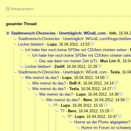
Eintrag gesperrt
gesamter Thread:
Stadtmensch-Chronicles - Unerträglich: WGvdL.com
-
Info
,
16.04.
Stadtmensch-Chronicles - Unerträglich: WGvdL.com/Klugscheißer
Locker bleiben!
-
Lupo
,
16.04.2012, 13:53
Ich habe hier noch keine SPDler mit CDUlern streiten sehen
-
Ich habe hier noch keine SPDler mit CDUlern streiten seh
Das war dann vor meiner Zeit (oT)
-
Mus Lim
,
16.0
Locker bleiben!
-
Zwölf
,
16.04.2012, 22:28
Stadtmensch-Chronicles - Unerträglich: WGvdL.com
-
Tesla
,
16.04
Wie meinst du das?
-
Lupo
,
16.04.2012, 14:00
Wie meinst du das?
-
DvB
,
16.04.2012, 14:14
Wie meinst du das?
-
Tesla
,
16.04.2012, 14:27
Wie meinst du das?
-
Lupo
,
16.04.2012, 14:39
Wie meinst du das?
-
Bero
,
16.04.2012, 14:59
??
-
Lupo
,
16.04.2012, 15:15
??
-
Bero
,
16.04.2012, 15:29
??
-
Lupo
,
16.04.2012, 15:47
Humor an der Pforte abgegeben?
Humor im Forum ist schwieri