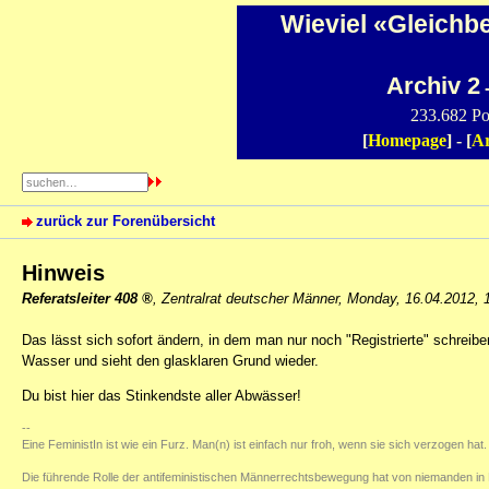
Wieviel «Gleichb
Archiv 2
-
233.682 Po
[
Homepage
] - [
Ar
zurück zur Forenübersicht
Hinweis
Referatsleiter 408
,
Zentralrat deutscher Männer
,
Monday, 16.04.2012, 
Das lässt sich sofort ändern, in dem man nur noch "Registrierte" schre
Wasser und sieht den glasklaren Grund wieder.
Du bist hier das Stinkendste aller Abwässer!
--
Eine FeministIn ist wie ein Furz. Man(n) ist einfach nur froh, wenn sie sich verzogen hat.
Die führende Rolle der antifeministischen Männerrechtsbewegung hat von niemanden in 