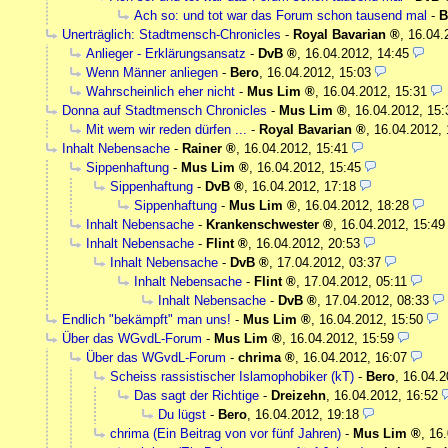
Ach so: und tot war das Forum schon tausend mal
-
B
Unerträglich: Stadtmensch-Chronicles
-
Royal Bavarian
,
16.04.
Anlieger - Erklärungsansatz
-
DvB
,
16.04.2012, 14:45
Wenn Männer anliegen
-
Bero
,
16.04.2012, 15:03
Wahrscheinlich eher nicht
-
Mus Lim
,
16.04.2012, 15:31
Donna auf Stadtmensch Chronicles
-
Mus Lim
,
16.04.2012, 15:
Mit wem wir reden dürfen ...
-
Royal Bavarian
,
16.04.2012, 
Inhalt Nebensache
-
Rainer
,
16.04.2012, 15:41
Sippenhaftung
-
Mus Lim
,
16.04.2012, 15:45
Sippenhaftung
-
DvB
,
16.04.2012, 17:18
Sippenhaftung
-
Mus Lim
,
16.04.2012, 18:28
Inhalt Nebensache
-
Krankenschwester
,
16.04.2012, 15:49
Inhalt Nebensache
-
Flint
,
16.04.2012, 20:53
Inhalt Nebensache
-
DvB
,
17.04.2012, 03:37
Inhalt Nebensache
-
Flint
,
17.04.2012, 05:11
Inhalt Nebensache
-
DvB
,
17.04.2012, 08:33
Endlich "bekämpft" man uns!
-
Mus Lim
,
16.04.2012, 15:50
Über das WGvdL-Forum
-
Mus Lim
,
16.04.2012, 15:59
Über das WGvdL-Forum
-
chrima
,
16.04.2012, 16:07
Scheiss rassistischer Islamophobiker (kT)
-
Bero
,
16.04.2
Das sagt der Richtige
-
Dreizehn
,
16.04.2012, 16:52
Du lügst
-
Bero
,
16.04.2012, 19:18
chrima (Ein Beitrag von vor fünf Jahren)
-
Mus Lim
,
16.