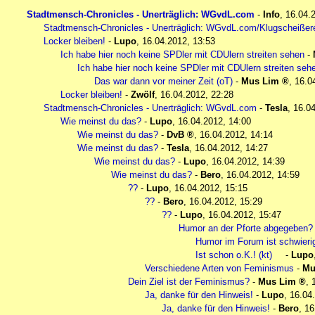
Stadtmensch-Chronicles - Unerträglich: WGvdL.com
-
Info
,
16.04.
Stadtmensch-Chronicles - Unerträglich: WGvdL.com/Klugscheißer
Locker bleiben!
-
Lupo
,
16.04.2012, 13:53
Ich habe hier noch keine SPDler mit CDUlern streiten sehen
-
Ich habe hier noch keine SPDler mit CDUlern streiten seh
Das war dann vor meiner Zeit (oT)
-
Mus Lim
,
16.0
Locker bleiben!
-
Zwölf
,
16.04.2012, 22:28
Stadtmensch-Chronicles - Unerträglich: WGvdL.com
-
Tesla
,
16.04
Wie meinst du das?
-
Lupo
,
16.04.2012, 14:00
Wie meinst du das?
-
DvB
,
16.04.2012, 14:14
Wie meinst du das?
-
Tesla
,
16.04.2012, 14:27
Wie meinst du das?
-
Lupo
,
16.04.2012, 14:39
Wie meinst du das?
-
Bero
,
16.04.2012, 14:59
??
-
Lupo
,
16.04.2012, 15:15
??
-
Bero
,
16.04.2012, 15:29
??
-
Lupo
,
16.04.2012, 15:47
Humor an der Pforte abgegeben?
Humor im Forum ist schwieri
Ist schon o.K.! (kt)
-
Lupo
Verschiedene Arten von Feminismus
-
Mu
Dein Ziel ist der Feminismus?
-
Mus Lim
,
Ja, danke für den Hinweis!
-
Lupo
,
16.04
Ja, danke für den Hinweis!
-
Bero
,
16