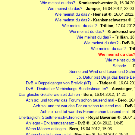
Wie meinst du das?
-
Krankenschwester
,
16.04.20
Wie meinst du das?
-
Jumper
,
16.04.2012, 22:00
Wie meinst du das?
-
Hemsut
,
16.04.2012,
Wie meinst du das?
-
Krankenschwester
,
Wie meinst du das?
-
Trillian
,
17.04.2012
Wie meinst du das?
-
Krankenschwes
Wie meinst du das?
-
Trillian
,
18
Wie meinst du das?
-
DvB
Wie meinst du das?
-
Tri
Wie meinst du das
Wie meinst du d
Schade...
-
Sonne und Wind und Lesen und Schre
Jo. Dafür bist Du ja das beste Bei
DvB = Doppelgänger von Breivik (kT)
-
Tätiger
,
16.04.20
DvB - Deutscher Verbindungs Bundesbeamter?
-
Aussteiger
,
Das gleiche Gelalle wie seit Jahren
-
Bero
,
16.04.2012, 14:21
Ach so: und tot war das Forum schon tausend mal
-
Bero
,
16.
Ach so: und tot war das Forum schon tausend mal
-
DvB
Ach so: und tot war das Forum schon tausend mal
-
B
Unerträglich: Stadtmensch-Chronicles
-
Royal Bavarian
,
16.04.
Anlieger - Erklärungsansatz
-
DvB
,
16.04.2012, 14:45
Wenn Männer anliegen
-
Bero
,
16.04.2012, 15:03
Wahrscheinlich eher nicht
-
Mus Lim
,
16.04.2012, 15:31