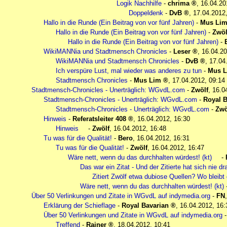
Logik Nachhilfe
-
chrima
,
16.04.20
Doppeldenk
-
DvB
,
17.04.2012
Hallo in die Runde (Ein Beitrag von vor fünf Jahren)
-
Mus Li
Hallo in die Runde (Ein Beitrag von vor fünf Jahren)
-
Zwöl
Hallo in die Runde (Ein Beitrag von vor fünf Jahren)
-
WikiMANNia und Stadtmensch Chronicles
-
Leser
,
16.04.20
WikiMANNia und Stadtmensch Chronicles
-
DvB
,
17.04
Ich verspüre Lust, mal wieder was anderes zu tun
-
Mus 
Stadtmensch Chronicles
-
Mus Lim
,
17.04.2012, 09:14
Stadtmensch-Chronicles - Unerträglich: WGvdL.com
-
Zwölf
,
16.0
Stadtmensch-Chronicles - Unerträglich: WGvdL.com
-
Royal B
Stadtmensch-Chronicles - Unerträglich: WGvdL.com
-
Zwö
Hinweis
-
Referatsleiter 408
,
16.04.2012, 16:30
Hinweis
-
Zwölf
,
16.04.2012, 16:48
Tu was für die Qualität!
-
Bero
,
16.04.2012, 16:31
Tu was für die Qualität!
-
Zwölf
,
16.04.2012, 16:47
Wäre nett, wenn du das durchhalten würdest! (kt)
-
Das war ein Zitat - Und der Zitierte hat sich nie dra
Zitiert Zwölf etwa dubiose Quellen? Wo bleibt
Wäre nett, wenn du das durchhalten würdest! (kt)
Über 50 Verlinkungen und Zitate in WGvdL auf indymedia.org
-
FN
Erklärung der Schieflage
-
Royal Bavarian
,
16.04.2012, 16:
Über 50 Verlinkungen und Zitate in WGvdL auf indymedia.org
Treffend
-
Rainer
,
18.04.2012, 10:41