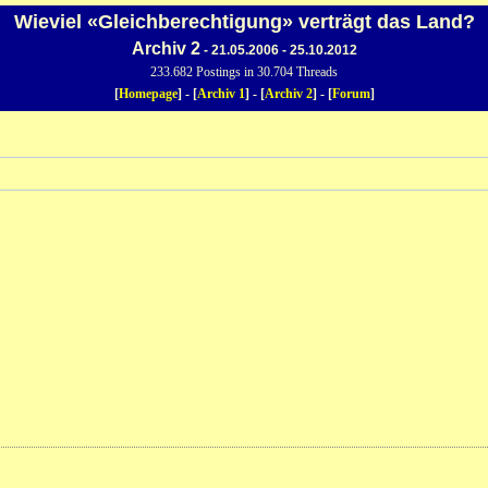
Wieviel «Gleichberechtigung» verträgt das Land?
Archiv 2
- 21.05.2006 - 25.10.2012
233.682 Postings in 30.704 Threads
[
Homepage
] - [
Archiv 1
] - [
Archiv 2
] - [
Forum
]