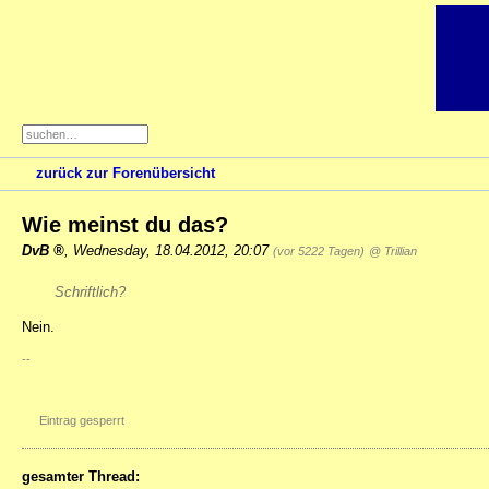
zurück zur Forenübersicht
Wie meinst du das?
DvB
,
Wednesday, 18.04.2012, 20:07
(vor 5222 Tagen)
@ Trillian
Schriftlich?
Nein.
--
Eintrag gesperrt
gesamter Thread: