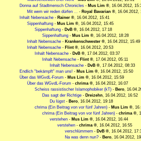
Donna auf Stadtmensch Chronicles
-
Mus Lim
,
16.04.2012, 15:
Mit wem wir reden dürfen ...
-
Royal Bavarian
,
16.04.2012, 
Inhalt Nebensache
-
Rainer
,
16.04.2012, 15:41
Sippenhaftung
-
Mus Lim
,
16.04.2012, 15:45
Sippenhaftung
-
DvB
,
16.04.2012, 17:18
Sippenhaftung
-
Mus Lim
,
16.04.2012, 18:28
Inhalt Nebensache
-
Krankenschwester
,
16.04.2012, 15:49
Inhalt Nebensache
-
Flint
,
16.04.2012, 20:53
Inhalt Nebensache
-
DvB
,
17.04.2012, 03:37
Inhalt Nebensache
-
Flint
,
17.04.2012, 05:11
Inhalt Nebensache
-
DvB
,
17.04.2012, 08:33
Endlich "bekämpft" man uns!
-
Mus Lim
,
16.04.2012, 15:50
Über das WGvdL-Forum
-
Mus Lim
,
16.04.2012, 15:59
Über das WGvdL-Forum
-
chrima
,
16.04.2012, 16:07
Scheiss rassistischer Islamophobiker (kT)
-
Bero
,
16.04.2
Das sagt der Richtige
-
Dreizehn
,
16.04.2012, 16:52
Du lügst
-
Bero
,
16.04.2012, 19:18
chrima (Ein Beitrag von vor fünf Jahren)
-
Mus Lim
,
16.
chrima (Ein Beitrag von vor fünf Jahren)
-
chrima
,
verstehen
-
Mus Lim
,
16.04.2012, 16:44
verstehen
-
chrima
,
16.04.2012, 16:55
verschlümmern
-
DvB
,
16.04.2012, 17:
Na was denn nun?
-
Bero
,
16.04.2012, 19