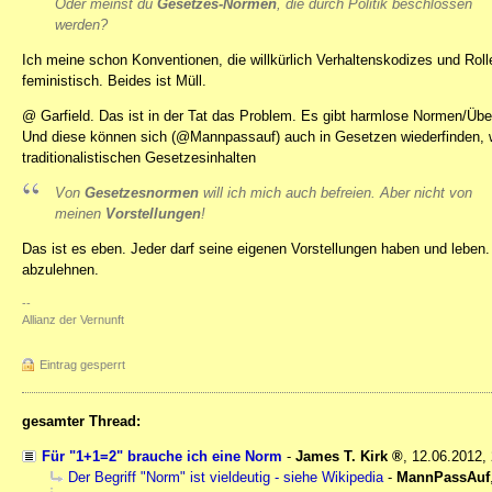
Oder meinst du
Gesetzes-Normen
, die durch Politik beschlossen
werden?
Ich meine schon Konventionen, die willkürlich Verhaltenskodizes und Rolle
feministisch. Beides ist Müll.
@ Garfield. Das ist in der Tat das Problem. Es gibt harmlose Normen/Üb
Und diese können sich (@Mannpassauf) auch in Gesetzen wiederfinden, w
traditionalistischen Gesetzesinhalten
Von
Gesetzesnormen
will ich mich auch befreien. Aber nicht von
meinen
Vorstellungen
!
Das ist es eben. Jeder darf seine eigenen Vorstellungen haben und leben
abzulehnen.
--
Allianz der Vernunft
Eintrag gesperrt
gesamter Thread:
Für "1+1=2" brauche ich eine Norm
-
James T. Kirk
,
12.06.2012,
Der Begriff "Norm" ist vieldeutig - siehe Wikipedia
-
MannPassAuf