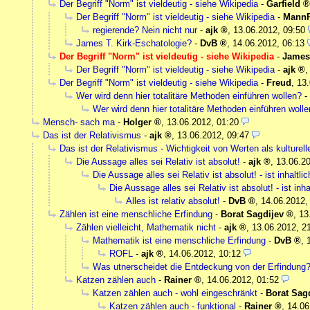
Der Begriff "Norm" ist vieldeutig - siehe Wikipedia
-
Garfield
Der Begriff "Norm" ist vieldeutig - siehe Wikipedia
-
MannP
regierende? Nein nicht nur
-
ajk
,
13.06.2012, 09:50
James T. Kirk-Eschatologie?
-
DvB
,
14.06.2012, 06:13
Der Begriff "Norm" ist vieldeutig - siehe Wikipedia
-
James 
Der Begriff "Norm" ist vieldeutig - siehe Wikipedia
-
ajk
Der Begriff "Norm" ist vieldeutig - siehe Wikipedia
-
Freud
,
13.
Wer wird denn hier totalitäre Methoden einführen wollen?
-
Wer wird denn hier totalitäre Methoden einführen woll
Mensch- sach ma
-
Holger
,
13.06.2012, 01:20
Das ist der Relativismus
-
ajk
,
13.06.2012, 09:47
Das ist der Relativismus - Wichtigkeit von Werten als kulturel
Die Aussage alles sei Relativ ist absolut!
-
ajk
,
13.06.20
Die Aussage alles sei Relativ ist absolut! - ist inhaltlic
Die Aussage alles sei Relativ ist absolut! - ist inha
Alles ist relativ absolut!
-
DvB
,
14.06.2012,
Zählen ist eine menschliche Erfindung
-
Borat Sagdijev
,
13
Zählen vielleicht, Mathematik nicht
-
ajk
,
13.06.2012, 2
Mathematik ist eine menschliche Erfindung
-
DvB
,
ROFL
-
ajk
,
14.06.2012, 10:12
Was utnerscheidet die Entdeckung von der Erfindung
Katzen zählen auch
-
Rainer
,
14.06.2012, 01:52
Katzen zählen auch - wohl eingeschränkt
-
Borat Sag
Katzen zählen auch - funktional
-
Rainer
,
14.06