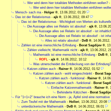
Wer wird denn hier totalitäre Methoden einführen wollen?
-
Wer wird denn hier totalitäre Methoden einführen woll
Mensch- sach ma
-
Holger
,
13.06.2012, 01:20
Das ist der Relativismus
-
ajk
,
13.06.2012, 09:47
Das ist der Relativismus - Wichtigkeit von Werten als kulturel
Die Aussage alles sei Relativ ist absolut!
-
ajk
,
13.06.20
Die Aussage alles sei Relativ ist absolut! - ist inhaltlic
Die Aussage alles sei Relativ ist absolut! - ist inha
Alles ist relativ absolut!
-
DvB
,
14.06.2012,
Zählen ist eine menschliche Erfindung
-
Borat Sagdijev
,
13
Zählen vielleicht, Mathematik nicht
-
ajk
,
13.06.2012, 2
Mathematik ist eine menschliche Erfindung
-
DvB
,
ROFL
-
ajk
,
14.06.2012, 10:12
Was utnerscheidet die Entdeckung von der Erfindung
Katzen zählen auch
-
Rainer
,
14.06.2012, 01:52
Katzen zählen auch - wohl eingeschränkt
-
Borat Sag
Katzen zählen auch - funktional
-
Rainer
,
14.06
Katzen zählen auch - funktional
-
Borat Sagd
Einfache Katzenmathematik
-
Rainer
,
Behinderte Kätzchen
-
Borat Sagdije
Für "1+1=2" brauche ich eine Norm - ja, Äpfel sind eine normative
Zum Teufel mit der Mathematik
-
Holleri
,
13.06.2012, 20:08
unterdückerische Mathematik
-
DvB
,
14.06.2012, 06:01