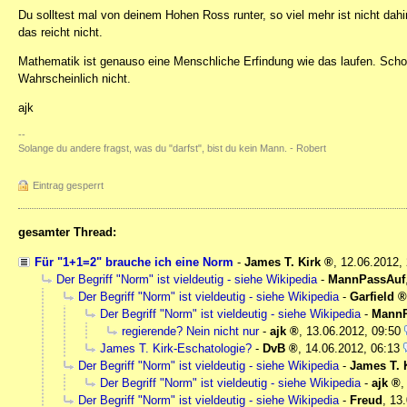
Du solltest mal von deinem Hohen Ross runter, so viel mehr ist nicht dahi
das reicht nicht.
Mathematik ist genauso eine Menschliche Erfindung wie das laufen. Schon
Wahrscheinlich nicht.
ajk
--
Solange du andere fragst, was du "darfst", bist du kein Mann. - Robert
Eintrag gesperrt
gesamter Thread:
Für "1+1=2" brauche ich eine Norm
-
James T. Kirk
,
12.06.2012,
Der Begriff "Norm" ist vieldeutig - siehe Wikipedia
-
MannPassAuf
Der Begriff "Norm" ist vieldeutig - siehe Wikipedia
-
Garfield
Der Begriff "Norm" ist vieldeutig - siehe Wikipedia
-
MannP
regierende? Nein nicht nur
-
ajk
,
13.06.2012, 09:50
James T. Kirk-Eschatologie?
-
DvB
,
14.06.2012, 06:13
Der Begriff "Norm" ist vieldeutig - siehe Wikipedia
-
James T. 
Der Begriff "Norm" ist vieldeutig - siehe Wikipedia
-
ajk
Der Begriff "Norm" ist vieldeutig - siehe Wikipedia
-
Freud
,
13.