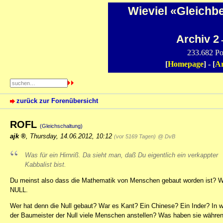
Wieviel «Gleichb
Archiv 2
-
233.682 Po
[
Homepage
] - [
Ar
zurück zur Forenübersicht
ROFL
(Gleichschaltung)
ajk
,
Thursday, 14.06.2012, 10:12
(vor 5169 Tagen)
@ DvB
Was für ein Hirnriß. Da sieht man, daß Du eigentlich ein verkappter
Kabbalist bist.
Du meinst also dass die Mathematik von Menschen gebaut worden ist? 
NULL.
Wer hat denn die Null gebaut? War es Kant? Ein Chinese? Ein Inder? In 
der Baumeister der Null viele Menschen anstellen? Was haben sie währe