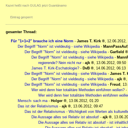
Kazet heißt nach GULAG jetzt Guantánamo
Eintrag gesperrt
gesamter Thread:
Für "1+1=2" brauche ich eine Norm
-
James T. Kirk
,
12.06.2012,
Der Begriff "Norm" ist vieldeutig - siehe Wikipedia
-
MannPassAuf
Der Begriff "Norm" ist vieldeutig - siehe Wikipedia
-
Garfield
Der Begriff "Norm" ist vieldeutig - siehe Wikipedia
-
MannP
regierende? Nein nicht nur
-
ajk
,
13.06.2012, 09:50
James T. Kirk-Eschatologie?
-
DvB
,
14.06.2012, 06:13
Der Begriff "Norm" ist vieldeutig - siehe Wikipedia
-
James T. 
Der Begriff "Norm" ist vieldeutig - siehe Wikipedia
-
ajk
Der Begriff "Norm" ist vieldeutig - siehe Wikipedia
-
Freud
,
13.
Wer wird denn hier totalitäre Methoden einführen wollen?
-
Wer wird denn hier totalitäre Methoden einführen woll
Mensch- sach ma
-
Holger
,
13.06.2012, 01:20
Das ist der Relativismus
-
ajk
,
13.06.2012, 09:47
Das ist der Relativismus - Wichtigkeit von Werten als kulturel
Die Aussage alles sei Relativ ist absolut!
-
ajk
,
13.06.20
Die Aussage alles sei Relativ ist absolut! - ist inhaltlic
Die Aussage alles sei Relativ ist absolut! - ist inha