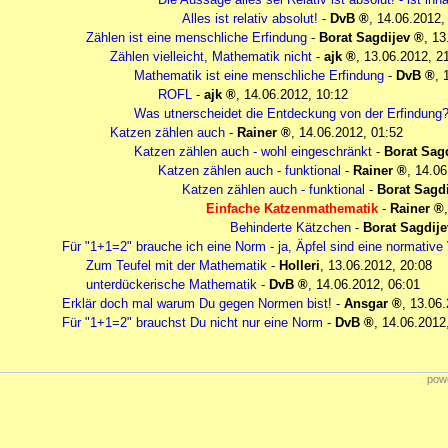
Alles ist relativ absolut!
-
DvB
,
14.06.2012,
Zählen ist eine menschliche Erfindung
-
Borat Sagdijev
,
13
Zählen vielleicht, Mathematik nicht
-
ajk
,
13.06.2012, 2
Mathematik ist eine menschliche Erfindung
-
DvB
,
ROFL
-
ajk
,
14.06.2012, 10:12
Was utnerscheidet die Entdeckung von der Erfindung
Katzen zählen auch
-
Rainer
,
14.06.2012, 01:52
Katzen zählen auch - wohl eingeschränkt
-
Borat Sag
Katzen zählen auch - funktional
-
Rainer
,
14.06
Katzen zählen auch - funktional
-
Borat Sagd
Einfache Katzenmathematik
-
Rainer
Behinderte Kätzchen
-
Borat Sagdije
Für "1+1=2" brauche ich eine Norm - ja, Äpfel sind eine normative
Zum Teufel mit der Mathematik
-
Holleri
,
13.06.2012, 20:08
unterdückerische Mathematik
-
DvB
,
14.06.2012, 06:01
Erklär doch mal warum Du gegen Normen bist!
-
Ansgar
,
13.06.
Für "1+1=2" brauchst Du nicht nur eine Norm
-
DvB
,
14.06.2012
powe