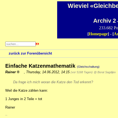
Wieviel «Gleichb
Archiv 2
-
233.682 Po
[
Homepage
] - [
Ar
zurück zur Forenübersicht
Einfache Katzenmathematik
(Gleichschaltung)
Rainer
,
Thursday, 14.06.2012, 14:15
(vor 5168 Tagen)
@ Borat Sagdijev
Da frage ich mich woran die Katze den Tod erkennt?
Weil die Katze zählen kann:
1 Junges in 2 Teile = tot
Rainer
--