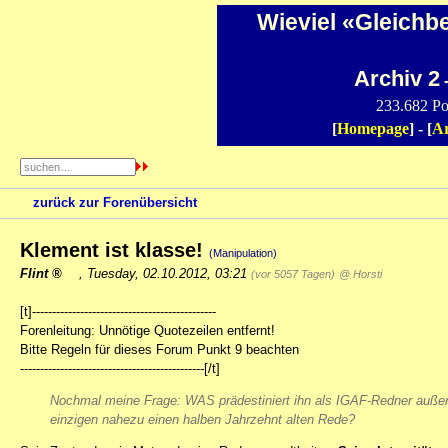
Wieviel «Gleichb
Archiv 2
-
233.682 Po
[
Homepage
] - [
Ar
zurück zur Forenübersicht
Klement ist klasse!
(Manipulation)
Flint
,
Tuesday, 02.10.2012, 03:21
(vor 5057 Tagen)
@ Horsti
[t]----------------------------------------------
Forenleitung: Unnötige Quotezeilen entfernt!
Bitte Regeln für dieses Forum Punkt 9 beachten
----------------------------------------------[/t]
Nochmal meine Frage: WAS prädestiniert ihn als IGAF-Redner außer
einzigen nahezu einen halben Jahrzehnt alten Rede?