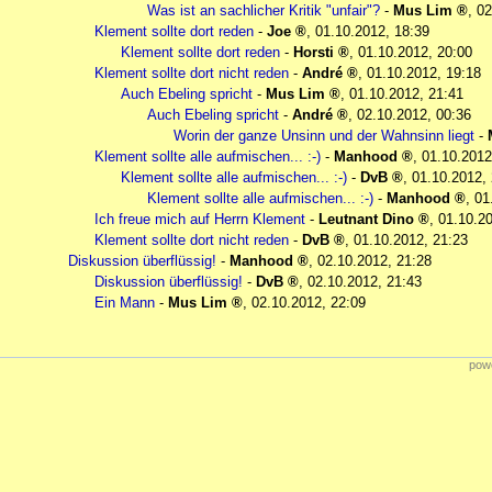
Was ist an sachlicher Kritik "unfair"?
-
Mus Lim
,
02
Klement sollte dort reden
-
Joe
,
01.10.2012, 18:39
Klement sollte dort reden
-
Horsti
,
01.10.2012, 20:00
Klement sollte dort nicht reden
-
André
,
01.10.2012, 19:18
Auch Ebeling spricht
-
Mus Lim
,
01.10.2012, 21:41
Auch Ebeling spricht
-
André
,
02.10.2012, 00:36
Worin der ganze Unsinn und der Wahnsinn liegt
-
Klement sollte alle aufmischen... :-)
-
Manhood
,
01.10.2012
Klement sollte alle aufmischen... :-)
-
DvB
,
01.10.2012,
Klement sollte alle aufmischen... :-)
-
Manhood
,
01
Ich freue mich auf Herrn Klement
-
Leutnant Dino
,
01.10.20
Klement sollte dort nicht reden
-
DvB
,
01.10.2012, 21:23
Diskussion überflüssig!
-
Manhood
,
02.10.2012, 21:28
Diskussion überflüssig!
-
DvB
,
02.10.2012, 21:43
Ein Mann
-
Mus Lim
,
02.10.2012, 22:09
powe