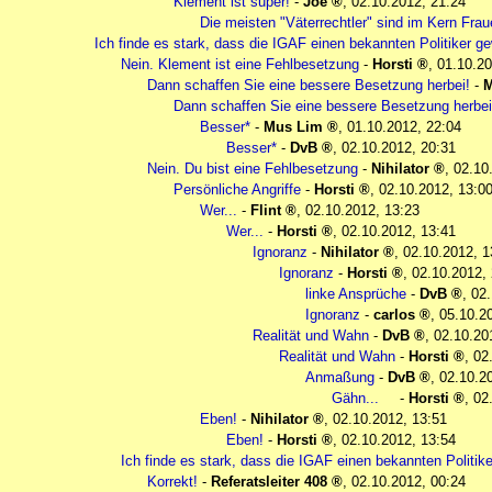
Klement ist super!
-
Joe
,
02.10.2012, 21:24
Die meisten "Väterrechtler" sind im Kern Fra
Ich finde es stark, dass die IGAF einen bekannten Politiker g
Nein. Klement ist eine Fehlbesetzung
-
Horsti
,
01.10.20
Dann schaffen Sie eine bessere Besetzung herbei!
-
M
Dann schaffen Sie eine bessere Besetzung herbei
Besser*
-
Mus Lim
,
01.10.2012, 22:04
Besser*
-
DvB
,
02.10.2012, 20:31
Nein. Du bist eine Fehlbesetzung
-
Nihilator
,
02.10
Persönliche Angriffe
-
Horsti
,
02.10.2012, 13:0
Wer...
-
Flint
,
02.10.2012, 13:23
Wer...
-
Horsti
,
02.10.2012, 13:41
Ignoranz
-
Nihilator
,
02.10.2012, 1
Ignoranz
-
Horsti
,
02.10.2012,
linke Ansprüche
-
DvB
,
02.
Ignoranz
-
carlos
,
05.10.2
Realität und Wahn
-
DvB
,
02.10.20
Realität und Wahn
-
Horsti
,
02
Anmaßung
-
DvB
,
02.10.2
Gähn...
-
Horsti
,
02
Eben!
-
Nihilator
,
02.10.2012, 13:51
Eben!
-
Horsti
,
02.10.2012, 13:54
Ich finde es stark, dass die IGAF einen bekannten Politik
Korrekt!
-
Referatsleiter 408
,
02.10.2012, 00:24