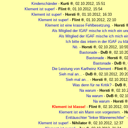
Kinderschänder
-
Kurti
,
02.10.2012, 15:51
Klement ist super!
-
Flint
,
01.10.2012, 15:54
Klement ist super!
-
Horsti
,
01.10.2012, 16:33
Klement ist super!
-
Flint
,
01.10.2012, 22:10
Klement ist eine krasse Fehlbesetzung.
-
Horsti
Als Mitglied der IGAF mische ich mich ein un
Als Mitglied der IGAF mische ich mich ei
Ich bitte das intern in der IGAF zu kl
Nö.
-
Horsti
,
02.10.2012, 10:5
Bastonade
-
DvB
,
02.10.20
Bastonade
-
Horsti
,
02
Bastonade
-
DvB
,
Die Leistung von Karlheinz Klement
-
Flint
Sieh mal an...
-
DvB
,
02.10.2012, 20:2
Sieh mal an...
-
Horsti
,
02.10.2012
Was denn für ne Kritik?
-
DvB
Na warum
-
Horsti
,
02.10.
Na warum
-
DvB
,
02.1
Na warum
-
Horsti
Klement ist klasse!
-
Flint
,
02.10.2012, 03
Klement ist ein Mann von vorgestern.
-
Ho
Enttäuschter "linker Männerrechtler"
Klement ist super!
-
Nihilator
,
02.10.2012, 12:37