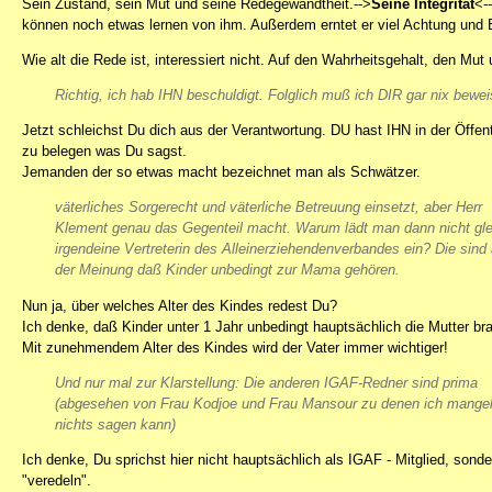
Sein Zustand, sein Mut und seine Redegewandtheit.-->
Seine Integrität
<-
können noch etwas lernen von ihm. Außerdem erntet er viel Achtung und 
Wie alt die Rede ist, interessiert nicht. Auf den Wahrheitsgehalt, den Mu
Richtig, ich hab IHN beschuldigt. Folglich muß ich DIR gar nix bewei
Jetzt schleichst Du dich aus der Verantwortung. DU hast IHN in der Öffent
zu belegen was Du sagst.
Jemanden der so etwas macht bezeichnet man als Schwätzer.
väterliches Sorgerecht und väterliche Betreuung einsetzt, aber Herr
Klement genau das Gegenteil macht. Warum lädt man dann nicht gle
irgendeine Vertreterin des Alleinerziehendenverbandes ein? Die sind
der Meinung daß Kinder unbedingt zur Mama gehören.
Nun ja, über welches Alter des Kindes redest Du?
Ich denke, daß Kinder unter 1 Jahr unbedingt hauptsächlich die Mutter b
Mit zunehmendem Alter des Kindes wird der Vater immer wichtiger!
Und nur mal zur Klarstellung: Die anderen IGAF-Redner sind prima
(abgesehen von Frau Kodjoe und Frau Mansour zu denen ich mangel
nichts sagen kann)
Ich denke, Du sprichst hier nicht hauptsächlich als IGAF - Mitglied, sonde
"veredeln".