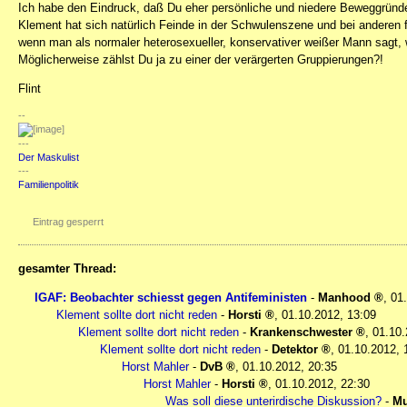
Ich habe den Eindruck, daß Du eher persönliche und niedere Beweggründe
Klement hat sich natürlich Feinde in der Schwulenszene und bei anderen
wenn man als normaler heterosexueller, konservativer weißer Mann sagt, w
Möglicherweise zählst Du ja zu einer der verärgerten Gruppierungen?!
Flint
--
---
Der Maskulist
---
Familienpolitik
Eintrag gesperrt
gesamter Thread:
IGAF: Beobachter schiesst gegen Antifeministen
-
Manhood
,
01
Klement sollte dort nicht reden
-
Horsti
,
01.10.2012, 13:09
Klement sollte dort nicht reden
-
Krankenschwester
,
01.10.
Klement sollte dort nicht reden
-
Detektor
,
01.10.2012, 
Horst Mahler
-
DvB
,
01.10.2012, 20:35
Horst Mahler
-
Horsti
,
01.10.2012, 22:30
Was soll diese unterirdische Diskussion?
-
Mu