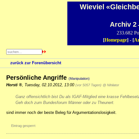
Wieviel «Gleichb
Archiv 2
-
233.682 Po
[
Homepage
] - [
Ar
zurück zur Forenübersicht
Persönliche Angriffe
(Manipulation)
Horsti
,
Tuesday, 02.10.2012, 13:00
(vor 5057 Tagen)
@ Nihilator
Ganz offensichtlich bist Du als IGAF-Mitglied eine krasse Fehlbeset
Geh doch zum Bundesforum Männer oder zu Theunert.
sind immer noch der beste Beleg für Argumentationslosigkeit.
Eintrag gesperrt