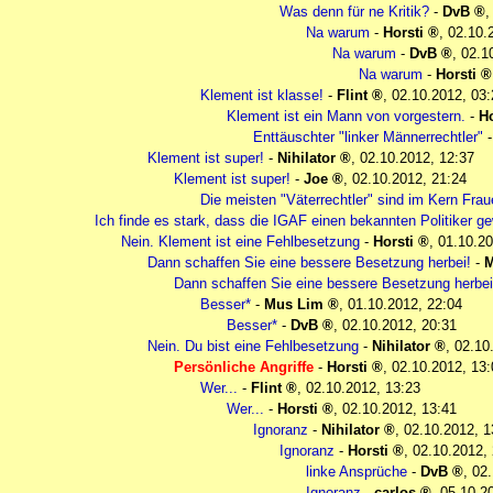
Was denn für ne Kritik?
-
DvB
Na warum
-
Horsti
,
02.10.
Na warum
-
DvB
,
02.1
Na warum
-
Horsti
Klement ist klasse!
-
Flint
,
02.10.2012, 03:
Klement ist ein Mann von vorgestern.
-
Ho
Enttäuschter "linker Männerrechtler"
Klement ist super!
-
Nihilator
,
02.10.2012, 12:37
Klement ist super!
-
Joe
,
02.10.2012, 21:24
Die meisten "Väterrechtler" sind im Kern Fra
Ich finde es stark, dass die IGAF einen bekannten Politiker g
Nein. Klement ist eine Fehlbesetzung
-
Horsti
,
01.10.20
Dann schaffen Sie eine bessere Besetzung herbei!
-
M
Dann schaffen Sie eine bessere Besetzung herbei
Besser*
-
Mus Lim
,
01.10.2012, 22:04
Besser*
-
DvB
,
02.10.2012, 20:31
Nein. Du bist eine Fehlbesetzung
-
Nihilator
,
02.10
Persönliche Angriffe
-
Horsti
,
02.10.2012, 13:
Wer...
-
Flint
,
02.10.2012, 13:23
Wer...
-
Horsti
,
02.10.2012, 13:41
Ignoranz
-
Nihilator
,
02.10.2012, 1
Ignoranz
-
Horsti
,
02.10.2012,
linke Ansprüche
-
DvB
,
02.
Ignoranz
-
carlos
,
05.10.2