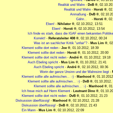
Realität und Wahn
-
DvB
,
02.10.20
Realität und Wahn
-
Horsti
,
02
Anmaßung
-
DvB
,
02.10.2
Gähn...
-
Horsti
,
02
Eben!
-
Nihilator
,
02.10.2012, 13:51
Eben!
-
Horsti
,
02.10.2012, 13:54
Ich finde es stark, dass die IGAF einen bekannten Politik
Korrekt!
-
Referatsleiter 408
,
02.10.2012, 00:24
Was ist an sachlicher Kritik "unfair"?
-
Mus Lim
,
02
Klement sollte dort reden
-
Joe
,
01.10.2012, 18:39
Klement sollte dort reden
-
Horsti
,
01.10.2012, 20:00
Klement sollte dort nicht reden
-
André
,
01.10.2012, 19:18
Auch Ebeling spricht
-
Mus Lim
,
01.10.2012, 21:41
Auch Ebeling spricht
-
André
,
02.10.2012, 00:36
Worin der ganze Unsinn und der Wahnsinn liegt
-
Klement sollte alle aufmischen... :-)
-
Manhood
,
01.10.2012
Klement sollte alle aufmischen... :-)
-
DvB
,
01.10.2012,
Klement sollte alle aufmischen... :-)
-
Manhood
,
01
Ich freue mich auf Herrn Klement
-
Leutnant Dino
,
01.10.20
Klement sollte dort nicht reden
-
DvB
,
01.10.2012, 21:23
Diskussion überflüssig!
-
Manhood
,
02.10.2012, 21:28
Diskussion überflüssig!
-
DvB
,
02.10.2012, 21:43
Ein Mann
-
Mus Lim
,
02.10.2012, 22:09