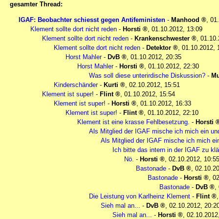
gesamter Thread:
IGAF: Beobachter schiesst gegen Antifeministen
-
Manhood
,
01
Klement sollte dort nicht reden
-
Horsti
,
01.10.2012, 13:09
Klement sollte dort nicht reden
-
Krankenschwester
,
01.10.
Klement sollte dort nicht reden
-
Detektor
,
01.10.2012, 
Horst Mahler
-
DvB
,
01.10.2012, 20:35
Horst Mahler
-
Horsti
,
01.10.2012, 22:30
Was soll diese unterirdische Diskussion?
-
Mu
Kinderschänder
-
Kurti
,
02.10.2012, 15:51
Klement ist super!
-
Flint
,
01.10.2012, 15:54
Klement ist super!
-
Horsti
,
01.10.2012, 16:33
Klement ist super!
-
Flint
,
01.10.2012, 22:10
Klement ist eine krasse Fehlbesetzung.
-
Horsti
Als Mitglied der IGAF mische ich mich ein un
Als Mitglied der IGAF mische ich mich ei
Ich bitte das intern in der IGAF zu kl
Nö.
-
Horsti
,
02.10.2012, 10:5
Bastonade
-
DvB
,
02.10.20
Bastonade
-
Horsti
,
02
Bastonade
-
DvB
,
Die Leistung von Karlheinz Klement
-
Flint
Sieh mal an...
-
DvB
,
02.10.2012, 20:2
Sieh mal an...
-
Horsti
,
02.10.2012