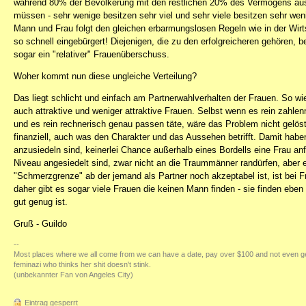
während 80% der Bevölkerung mit den restlichen 20% des Vermögens aus
müssen - sehr wenige besitzen sehr viel und sehr viele besitzen sehr wen
Mann und Frau folgt den gleichen erbarmungslosen Regeln wie in der Wirt
so schnell eingebürgert! Diejenigen, die zu den erfolgreicheren gehören,
sogar ein "relativer" Frauenüberschuss.
Woher kommt nun diese ungleiche Verteilung?
Das liegt schlicht und einfach am Partnerwahlverhalten der Frauen. So wie 
auch attraktive und weniger attraktive Frauen. Selbst wenn es rein zahle
und es rein rechnerisch genau passen täte, wäre das Problem nicht gelöst
finanziell, auch was den Charakter und das Aussehen betrifft. Damit hab
anzusiedeln sind, keinerlei Chance außerhalb eines Bordells eine Frau an
Niveau angesiedelt sind, zwar nicht an die Traummänner randürfen, aber
"Schmerzgrenze" ab der jemand als Partner noch akzeptabel ist, ist bei F
daher gibt es sogar viele Frauen die keinen Mann finden - sie finden eben n
gut genug ist.
Gruß - Guildo
--
Most places where we all come from we can have a date, pay over $100 and not even g
feminazi who thinks her shit doesn't stink.
(unbekannter Fan von Angeles City)
Eintrag gesperrt