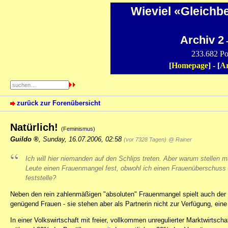
Wieviel «Gleichb
Archiv 2
-
233.682 Po
[
Homepage
] - [
Ar
zurück zur Forenübersicht
Natürlich!
(Feminismus)
Guildo
,
Sunday, 16.07.2006, 02:58
(vor 7328 Tagen)
@ Rainer
Ich will hier niemanden auf den Schlips treten. Aber warum stellen 
Leute einen Frauenmangel fest, obwohl ich einen Frauenüberschuss
feststelle?
Neben den rein zahlenmäßigen "absoluten" Frauenmangel spielt auch der "
genügend Frauen - sie stehen aber als Partnerin nicht zur Verfügung, eine
In einer Volkswirtschaft mit freier, vollkommen unregulierter Marktwirts