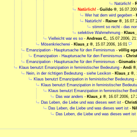
Natürlich!
-
R
Natürlich!
-
Guildo
,
16.07.200
Wer hat dem wird gegeben
-
Natürlich!
-
Rainer
,
16.07.
stimmt so nicht - das n
selektive Wahrnehmung
-
Klaus_
Vielleicht war es so
-
Andreas C.
,
15.07.2006, 21
Mösenkriecherei
-
Klaus_z
,
15.07.2006, 16:01
Emanzipation - Hauptursache für den Feminismus
-
völlig ega
Emanzipation - Hauptursache für den Feminismus
-
Chris
Emanzipation - Hauptursache für den Feminismus
-
Gismatis
Klaus benutzt Emanzipation in feministischer Bedeutung
-
Andi
Nein, in der richtigen Bedeutung - siehe Lexikon
-
Klaus_z
,
Klaus benutzt Emanzipation in feministischer Bedeutung
Klaus benutzt Emanzipation in feministischer Bedeut
Klaus benutzt Emanzipation in feministischer Be
Das war anders
-
Klaus_z
,
16.07.2006, 17:
Das Leben, die Liebe und was dieses wert ist
-
Christ
Das Leben, die Liebe und was dieses wert ist
-
Ni
Das Leben, die Liebe und was dieses wert ist
powe